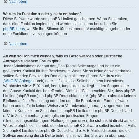
Nach oben
Warum ist Funktion x oder y nicht enthalten?
Diese Software wurde von phpBB Limited geschrieben. Wenn Sie denken,
dass eine Funktion implementiert werden sollte, dann besuchen Sie
phpBB Ideas
, wo Sie Ihre Stimme für bestehende Vorschläge abgeben oder
neue Funktionen vorschlagen können.
Nach oben
An wen soll ich mich wenden, falls es Beschwerden oder juristische
Anfragen zu diesem Forum gibt?
Jeder Administrator, der auf der „Das Team“-Seite aufgeführt ist, ist ein
geeigneter Kontakt für Ihre Beschwerde. Wenn Sie so keine Antwort erhalten,
sollten Sie den Besitzer der Domain kontaktieren (führen Sie dazu eine
„WHOIS“-Abfrage
durch) oder — falls diese Seite bei einem kostenlosen
Webhoster wie z. B. Yahoo!, free.fr, funpic.de usw. liegt — den Support oder
den Abuse-Kontakt des betreffenden Dienstes. Bitte beachten Sie, dass phpBB
Limited (phpBB.com) und phpBB Deutschland e. V. (phpBB.de)
absolut keinen
Einfluss
auf die Benutzung oder den oder die Benutzer der Forensoftware
haben und dafür in keiner Weise zur Verantwortung herangezogen werden
können. Kontaktieren Sie daher nie phpBB Limited oder phpBB Deutschland
e. V. in Zusammenhang mit jeglichen juristischen Fragen
(Unterlassungserklärungen, Haftungsfragen usw.), die
sich nicht direkt
auf die
Website phpbb.com, phpbb.de oder die phpBB-Software selbst beziehen. Falls
Sie phpBB Limited oder phpBB Deutschland e. V. E-Mails schreiben, die die
Softwarenutzung durch Dritte
betreffen, so werden Sie, wenn überhaupt,