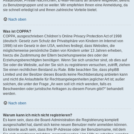
Avatarbilder, Private Nachrichten, E-Mail-Versand an andere Mitglieder, Beitritt
zu Benutzergruppen und so weiter. Wir empfehlen Ihnen eine Anmeldung, da
sie schnell erledigt ist und Ihnen zahlreiche Vorteile bietet.
Nach oben
Was ist COPPA?
COPPA, ausgeschrieben Children’s Online Privacy Protection Act of 1998
(deutsch: Gesetz zum Schutz der Privatsphäre von Kindern im Internet von
1998) ist ein Gesetz in den USA, welches festlegt, dass Websites, die
möglicherweise persönliche Daten von Kindern unter 13 Jahren erheben,
hierzu die Zustimmung der Eltern beziehungsweise des oder der
Erziehungsberechtigten benötigen. Wenn Sie sich unsicher sind, ob dies auf
Sie oder die Website, auf der Sie sich zu registrieren versuchen, zutrifft, ziehen
Sie einen rechtlichen Beistand zu Rate. Bitte beachten Sie, dass phpBB
Limited und der Besitzer dieses Boards keine Rechtsberatung anbieten kann
und nicht die Anlaufstelle für Rechtsangelegenheiten jeglicher Art ist; außer
solchen, die unter der Frage „An wen soll ich mich wenden, falls es
Beschwerden oder juristische Anfragen zu diesem Forum gibt?“ behandelt
werden.
Nach oben
Warum kann ich mich nicht registrieren?
Es kann sein, dass die Board-Administration die Registrierung komplett
ausgeschaltet hat, damit sich keine neuen Benutzer mehr anmelden können.
Es könnte auch sein, dass Ihre IP-Adresse oder der Benutzername, mit dem