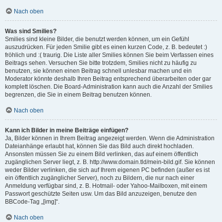
Nach oben
Was sind Smilies?
Smilies sind kleine Bilder, die benutzt werden können, um ein Gefühl
auszudrücken. Für jeden Smilie gibt es einen kurzen Code, z. B. bedeutet :)
fröhlich und :( traurig. Die Liste aller Smilies können Sie beim Verfassen eines
Beitrags sehen. Versuchen Sie bitte trotzdem, Smilies nicht zu häufig zu
benutzen, sie können einen Beitrag schnell unlesbar machen und ein
Moderator könnte deshalb Ihren Beitrag entsprechend überarbeiten oder gar
komplett löschen. Die Board-Administration kann auch die Anzahl der Smilies
begrenzen, die Sie in einem Beitrag benutzen können.
Nach oben
Kann ich Bilder in meine Beiträge einfügen?
Ja, Bilder können in Ihrem Beitrag angezeigt werden. Wenn die Administration
Dateianhänge erlaubt hat, können Sie das Bild auch direkt hochladen.
Ansonsten müssen Sie zu einem Bild verlinken, das auf einem öffentlich
zugänglichen Server liegt, z. B. http://www.domain.tld/mein-bild.gif. Sie können
weder Bilder verlinken, die sich auf Ihrem eigenen PC befinden (außer es ist
ein öffentlich zugänglicher Server), noch zu Bildern, die nur nach einer
Anmeldung verfügbar sind, z. B. Hotmail- oder Yahoo-Mailboxen, mit einem
Passwort geschützte Seiten usw. Um das Bild anzuzeigen, benutze den
BBCode-Tag „[img]“.
Nach oben