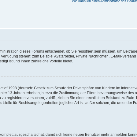
Wie kann ich einen Administrator des Board
nistration dieses Forums entscheidet, ob Sie registriert sein müssen, um Beiträge z
ur Verfügung stehen: zum Beispiel Avatarbilder, Private Nachrichten, E-Mail-Versand
igt ist und Ihnen zahlreiche Vorteile bietet.
t of 1998 (deutsch: Gesetz zum Schutz der Privatsphäre von Kindern im Internet vo
unter 13 Jahren erheben, hierzu die Zustimmung der Eltern beziehungsweise des o
h zu registrieren versuchen, zutrifft, ziehen Sie einen rechtlichen Beistand zu Rat
stelle für Rechtsangelegenheiten jeglicher Art ist; außer solchen, die unter der 
.
 komplett ausgeschaltet hat, damit sich keine neuen Benutzer mehr anmelden könne