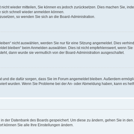
rt nicht wieder mitteilen, Sie können es jedoch zurücksetzen. Dies machen Sie, in
e sich schnell wieder anmelden können.
ckzusetzen, so wenden Sie sich an die Board-Administration.
ben“ nicht auswählen, werden Sie nur für eine Sitzung angemeldet. Dies verhinde
et bleiben“ beim Anmelden auswählen. Dies ist nicht empfehlenswert, wenn Sie s
steht, dann wurde sie vermutlich von der Board-Administration ausgeschaltet.
 hat und die dafür sorgen, dass Sie im Forum angemeldet bleiben. Außerdem ermögl
ktiviert wurden. Wenn Sie Probleme bei der An- oder Abmeldung haben, kann es hel
en in der Datenbank des Boards gespeichert. Um diese zu ändern, gehen Sie in den 
rt können Sie alle Ihre Einstellungen ändern.