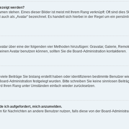
gezeigt werden?
men stehen. Eines dieser Bilder ist meist mit Ihrem Rang verknüpft: Oft sind dies S
auch als „Avatar“ bezeichnet. Es handelt sich hierbei in der Regel um ein persönl
 Avatar über eine der folgenden vier Methoden hinzufügen: Gravatar, Galerie, Rem
inen Avatar benutzen können, sollten Sie die Board-Administration kontaktieren.
iele Beiträge Sie bislang erstellt haben oder identifizieren bestimmte Benutzer
 Board-Administration festgelegt wurden. Bitte schreiben Sie keine sinnlosen Beit
wird Ihren Rang unter Umständen einfach wieder zurücksetzen.
rde ich aufgefordert, mich anzumelden.
ion für Nachrichten an andere Benutzer nutzen, falls diese von der Board-Administ