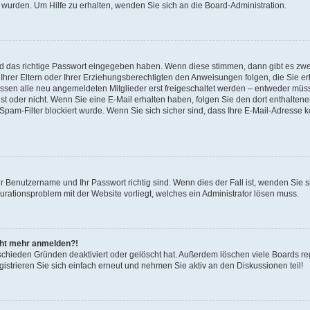
 wurden. Um Hilfe zu erhalten, wenden Sie sich an die Board-Administration.
nd das richtige Passwort eingegeben haben. Wenn diese stimmen, dann gibt es zw
Ihrer Eltern oder Ihrer Erziehungsberechtigten den Anweisungen folgen, die Sie erh
üssen alle neu angemeldeten Mitglieder erst freigeschaltet werden – entweder müsse
 ist oder nicht. Wenn Sie eine E-Mail erhalten haben, folgen Sie den dort enthalte
pam-Filter blockiert wurde. Wenn Sie sich sicher sind, dass Ihre E-Mail-Adresse 
hr Benutzername und Ihr Passwort richtig sind. Wenn dies der Fall ist, wenden Sie
gurationsproblem mit der Website vorliegt, welches ein Administrator lösen muss.
icht mehr anmelden?!
schieden Gründen deaktiviert oder gelöscht hat. Außerdem löschen viele Boards reg
strieren Sie sich einfach erneut und nehmen Sie aktiv an den Diskussionen teil!