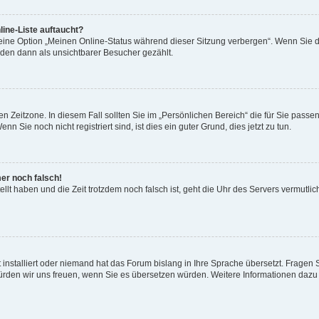
ine-Liste auftaucht?
 eine Option „Meinen Online-Status während dieser Sitzung verbergen“. Wenn Sie d
rden dann als unsichtbarer Besucher gezählt.
n Zeitzone. In diesem Fall sollten Sie im „Persönlichen Bereich“ die für Sie passend
 Sie noch nicht registriert sind, ist dies ein guter Grund, dies jetzt zu tun.
mer noch falsch!
ellt haben und die Zeit trotzdem noch falsch ist, geht die Uhr des Servers vermutlic
 installiert oder niemand hat das Forum bislang in Ihre Sprache übersetzt. Fragen 
t, würden wir uns freuen, wenn Sie es übersetzen würden. Weitere Informationen da