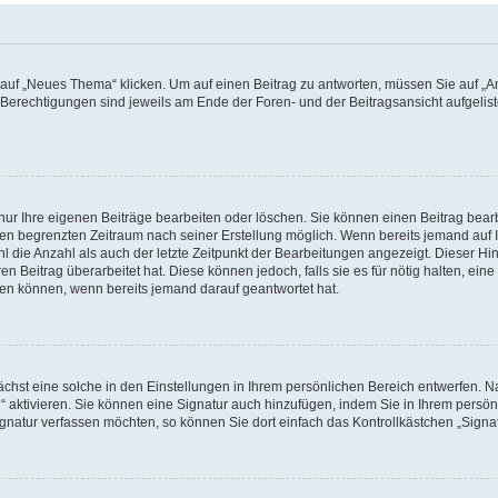
f „Neues Thema“ klicken. Um auf einen Beitrag zu antworten, müssen Sie auf „Ant
e Berechtigungen sind jeweils am Ende der Foren- und der Beitragsansicht aufgeliste
nur Ihre eigenen Beiträge bearbeiten oder löschen. Sie können einen Beitrag bear
nen begrenzten Zeitraum nach seiner Erstellung möglich. Wenn bereits jemand auf Ih
 die Anzahl als auch der letzte Zeitpunkt der Bearbeitungen angezeigt. Dieser Hi
 Beitrag überarbeitet hat. Diese können jedoch, falls sie es für nötig halten, eine 
hen können, wenn bereits jemand darauf geantwortet hat.
hst eine solche in den Einstellungen in Ihrem persönlichen Bereich entwerfen. Na
 aktivieren. Sie können eine Signatur auch hinzufügen, indem Sie in Ihrem persö
gnatur verfassen möchten, so können Sie dort einfach das Kontrollkästchen „Signa