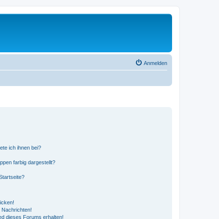
Anmelden
ete ich ihnen bei?
en farbig dargestellt?
tartseite?
icken!
 Nachrichten!
ed dieses Forums erhalten!