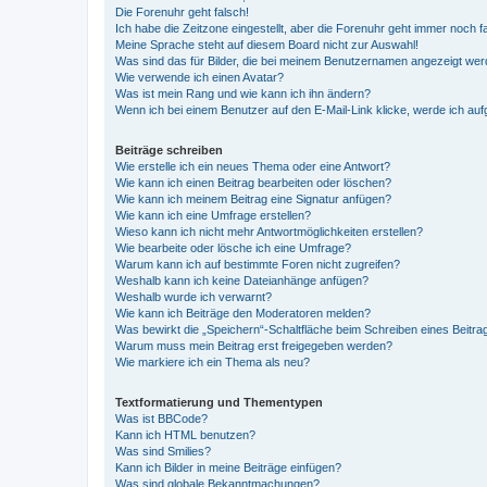
Die Forenuhr geht falsch!
Ich habe die Zeitzone eingestellt, aber die Forenuhr geht immer noch f
Meine Sprache steht auf diesem Board nicht zur Auswahl!
Was sind das für Bilder, die bei meinem Benutzernamen angezeigt we
Wie verwende ich einen Avatar?
Was ist mein Rang und wie kann ich ihn ändern?
Wenn ich bei einem Benutzer auf den E-Mail-Link klicke, werde ich au
Beiträge schreiben
Wie erstelle ich ein neues Thema oder eine Antwort?
Wie kann ich einen Beitrag bearbeiten oder löschen?
Wie kann ich meinem Beitrag eine Signatur anfügen?
Wie kann ich eine Umfrage erstellen?
Wieso kann ich nicht mehr Antwortmöglichkeiten erstellen?
Wie bearbeite oder lösche ich eine Umfrage?
Warum kann ich auf bestimmte Foren nicht zugreifen?
Weshalb kann ich keine Dateianhänge anfügen?
Weshalb wurde ich verwarnt?
Wie kann ich Beiträge den Moderatoren melden?
Was bewirkt die „Speichern“-Schaltfläche beim Schreiben eines Beitra
Warum muss mein Beitrag erst freigegeben werden?
Wie markiere ich ein Thema als neu?
Textformatierung und Thementypen
Was ist BBCode?
Kann ich HTML benutzen?
Was sind Smilies?
Kann ich Bilder in meine Beiträge einfügen?
Was sind globale Bekanntmachungen?