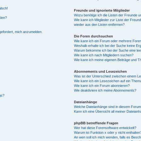
alsch!
Freunde und ignorierte Mitglieder
Wozu benötige ich die Listen der Freunde un
rden?
Wie kann ich Mitglieder zur Liste der Freund
wieder aus den Listen entfernen?
fgefordert, mich anzumelden.
Die Foren durchsuchen
Wie kann ich ein Forum oder mehrere For
Weshalb erhalte ich bei der Suche keine Er
Warum bekomme ich bei der Suche eine lee
Wie kann ich nach Mitgliedern suchen?
Wie kann ich meine eigenen Beiträge und T
Abonnements und Lesezeichen
Was ist der Unterschied zwischen einem L
Wie kann ich ein Lesezeichen auf ein Them
Wie kann ich ein Forum abonnieren?
Wie deaktiviere ich meine Abonnements?
gs?
Dateianhänge
Welche Dateianhänge sind in diesem Forum
Kann ich eine Übersicht all meiner Dateian
phpBB betreffende Fragen
Wer hat diese Forensoftware entwickelt?
Warum ist Funktion x oder y nicht enthalten
An wen soll ich mich wenden, falls es Besc