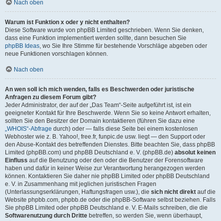
Nach oben
Warum ist Funktion x oder y nicht enthalten?
Diese Software wurde von phpBB Limited geschrieben. Wenn Sie denken,
dass eine Funktion implementiert werden sollte, dann besuchen Sie
phpBB Ideas
, wo Sie Ihre Stimme für bestehende Vorschläge abgeben oder
neue Funktionen vorschlagen können.
Nach oben
An wen soll ich mich wenden, falls es Beschwerden oder juristische
Anfragen zu diesem Forum gibt?
Jeder Administrator, der auf der „Das Team“-Seite aufgeführt ist, ist ein
geeigneter Kontakt für Ihre Beschwerde. Wenn Sie so keine Antwort erhalten,
sollten Sie den Besitzer der Domain kontaktieren (führen Sie dazu eine
„WHOIS“-Abfrage
durch) oder — falls diese Seite bei einem kostenlosen
Webhoster wie z. B. Yahoo!, free.fr, funpic.de usw. liegt — den Support oder
den Abuse-Kontakt des betreffenden Dienstes. Bitte beachten Sie, dass phpBB
Limited (phpBB.com) und phpBB Deutschland e. V. (phpBB.de)
absolut keinen
Einfluss
auf die Benutzung oder den oder die Benutzer der Forensoftware
haben und dafür in keiner Weise zur Verantwortung herangezogen werden
können. Kontaktieren Sie daher nie phpBB Limited oder phpBB Deutschland
e. V. in Zusammenhang mit jeglichen juristischen Fragen
(Unterlassungserklärungen, Haftungsfragen usw.), die
sich nicht direkt
auf die
Website phpbb.com, phpbb.de oder die phpBB-Software selbst beziehen. Falls
Sie phpBB Limited oder phpBB Deutschland e. V. E-Mails schreiben, die die
Softwarenutzung durch Dritte
betreffen, so werden Sie, wenn überhaupt,