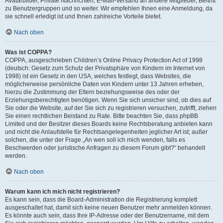
Avatarbilder, Private Nachrichten, E-Mail-Versand an andere Mitglieder, Beitritt
zu Benutzergruppen und so weiter. Wir empfehlen Ihnen eine Anmeldung, da
sie schnell erledigt ist und Ihnen zahlreiche Vorteile bietet.
Nach oben
Was ist COPPA?
COPPA, ausgeschrieben Children’s Online Privacy Protection Act of 1998
(deutsch: Gesetz zum Schutz der Privatsphäre von Kindern im Internet von
1998) ist ein Gesetz in den USA, welches festlegt, dass Websites, die
möglicherweise persönliche Daten von Kindern unter 13 Jahren erheben,
hierzu die Zustimmung der Eltern beziehungsweise des oder der
Erziehungsberechtigten benötigen. Wenn Sie sich unsicher sind, ob dies auf
Sie oder die Website, auf der Sie sich zu registrieren versuchen, zutrifft, ziehen
Sie einen rechtlichen Beistand zu Rate. Bitte beachten Sie, dass phpBB
Limited und der Besitzer dieses Boards keine Rechtsberatung anbieten kann
und nicht die Anlaufstelle für Rechtsangelegenheiten jeglicher Art ist; außer
solchen, die unter der Frage „An wen soll ich mich wenden, falls es
Beschwerden oder juristische Anfragen zu diesem Forum gibt?“ behandelt
werden.
Nach oben
Warum kann ich mich nicht registrieren?
Es kann sein, dass die Board-Administration die Registrierung komplett
ausgeschaltet hat, damit sich keine neuen Benutzer mehr anmelden können.
Es könnte auch sein, dass Ihre IP-Adresse oder der Benutzername, mit dem