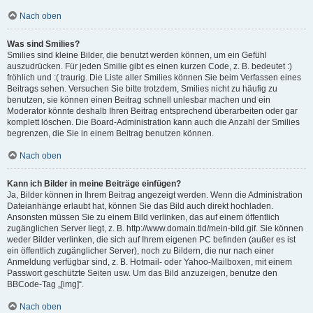
Nach oben
Was sind Smilies?
Smilies sind kleine Bilder, die benutzt werden können, um ein Gefühl
auszudrücken. Für jeden Smilie gibt es einen kurzen Code, z. B. bedeutet :)
fröhlich und :( traurig. Die Liste aller Smilies können Sie beim Verfassen eines
Beitrags sehen. Versuchen Sie bitte trotzdem, Smilies nicht zu häufig zu
benutzen, sie können einen Beitrag schnell unlesbar machen und ein
Moderator könnte deshalb Ihren Beitrag entsprechend überarbeiten oder gar
komplett löschen. Die Board-Administration kann auch die Anzahl der Smilies
begrenzen, die Sie in einem Beitrag benutzen können.
Nach oben
Kann ich Bilder in meine Beiträge einfügen?
Ja, Bilder können in Ihrem Beitrag angezeigt werden. Wenn die Administration
Dateianhänge erlaubt hat, können Sie das Bild auch direkt hochladen.
Ansonsten müssen Sie zu einem Bild verlinken, das auf einem öffentlich
zugänglichen Server liegt, z. B. http://www.domain.tld/mein-bild.gif. Sie können
weder Bilder verlinken, die sich auf Ihrem eigenen PC befinden (außer es ist
ein öffentlich zugänglicher Server), noch zu Bildern, die nur nach einer
Anmeldung verfügbar sind, z. B. Hotmail- oder Yahoo-Mailboxen, mit einem
Passwort geschützte Seiten usw. Um das Bild anzuzeigen, benutze den
BBCode-Tag „[img]“.
Nach oben