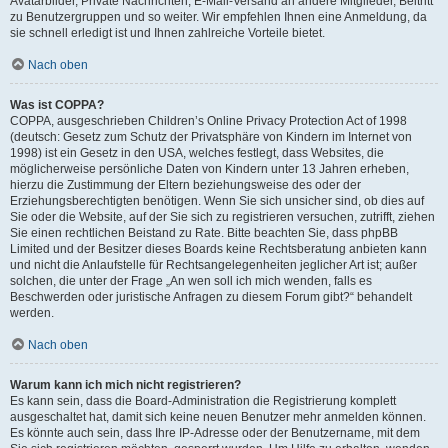
Avatarbilder, Private Nachrichten, E-Mail-Versand an andere Mitglieder, Beitritt
zu Benutzergruppen und so weiter. Wir empfehlen Ihnen eine Anmeldung, da
sie schnell erledigt ist und Ihnen zahlreiche Vorteile bietet.
Nach oben
Was ist COPPA?
COPPA, ausgeschrieben Children’s Online Privacy Protection Act of 1998
(deutsch: Gesetz zum Schutz der Privatsphäre von Kindern im Internet von
1998) ist ein Gesetz in den USA, welches festlegt, dass Websites, die
möglicherweise persönliche Daten von Kindern unter 13 Jahren erheben,
hierzu die Zustimmung der Eltern beziehungsweise des oder der
Erziehungsberechtigten benötigen. Wenn Sie sich unsicher sind, ob dies auf
Sie oder die Website, auf der Sie sich zu registrieren versuchen, zutrifft, ziehen
Sie einen rechtlichen Beistand zu Rate. Bitte beachten Sie, dass phpBB
Limited und der Besitzer dieses Boards keine Rechtsberatung anbieten kann
und nicht die Anlaufstelle für Rechtsangelegenheiten jeglicher Art ist; außer
solchen, die unter der Frage „An wen soll ich mich wenden, falls es
Beschwerden oder juristische Anfragen zu diesem Forum gibt?“ behandelt
werden.
Nach oben
Warum kann ich mich nicht registrieren?
Es kann sein, dass die Board-Administration die Registrierung komplett
ausgeschaltet hat, damit sich keine neuen Benutzer mehr anmelden können.
Es könnte auch sein, dass Ihre IP-Adresse oder der Benutzername, mit dem