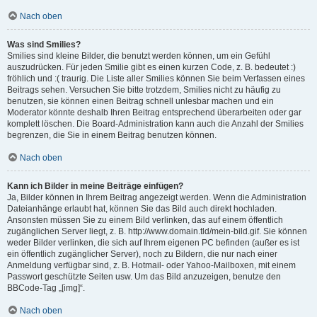
Nach oben
Was sind Smilies?
Smilies sind kleine Bilder, die benutzt werden können, um ein Gefühl
auszudrücken. Für jeden Smilie gibt es einen kurzen Code, z. B. bedeutet :)
fröhlich und :( traurig. Die Liste aller Smilies können Sie beim Verfassen eines
Beitrags sehen. Versuchen Sie bitte trotzdem, Smilies nicht zu häufig zu
benutzen, sie können einen Beitrag schnell unlesbar machen und ein
Moderator könnte deshalb Ihren Beitrag entsprechend überarbeiten oder gar
komplett löschen. Die Board-Administration kann auch die Anzahl der Smilies
begrenzen, die Sie in einem Beitrag benutzen können.
Nach oben
Kann ich Bilder in meine Beiträge einfügen?
Ja, Bilder können in Ihrem Beitrag angezeigt werden. Wenn die Administration
Dateianhänge erlaubt hat, können Sie das Bild auch direkt hochladen.
Ansonsten müssen Sie zu einem Bild verlinken, das auf einem öffentlich
zugänglichen Server liegt, z. B. http://www.domain.tld/mein-bild.gif. Sie können
weder Bilder verlinken, die sich auf Ihrem eigenen PC befinden (außer es ist
ein öffentlich zugänglicher Server), noch zu Bildern, die nur nach einer
Anmeldung verfügbar sind, z. B. Hotmail- oder Yahoo-Mailboxen, mit einem
Passwort geschützte Seiten usw. Um das Bild anzuzeigen, benutze den
BBCode-Tag „[img]“.
Nach oben