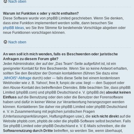
Nach oben
Warum ist Funktion x oder y nicht enthalten?
Diese Software wurde von phpBB Limited geschrieben. Wenn Sie denken,
dass eine Funktion implementiert werden sollte, dann besuchen Sie
phpBB Ideas
, wo Sie Ihre Stimme für bestehende Vorschläge abgeben oder
neue Funktionen vorschlagen können.
Nach oben
An wen soll ich mich wenden, falls es Beschwerden oder juristische
Anfragen zu diesem Forum gibt?
Jeder Administrator, der auf der „Das Team“-Seite aufgeführt ist, ist ein
geeigneter Kontakt für Ihre Beschwerde. Wenn Sie so keine Antwort erhalten,
sollten Sie den Besitzer der Domain kontaktieren (führen Sie dazu eine
„WHOIS“-Abfrage
durch) oder — falls diese Seite bei einem kostenlosen
Webhoster wie z. B. Yahoo!, free.fr, funpic.de usw. liegt — den Support oder
den Abuse-Kontakt des betreffenden Dienstes. Bitte beachten Sie, dass phpBB
Limited (phpBB.com) und phpBB Deutschland e. V. (phpBB.de)
absolut keinen
Einfluss
auf die Benutzung oder den oder die Benutzer der Forensoftware
haben und dafür in keiner Weise zur Verantwortung herangezogen werden
können. Kontaktieren Sie daher nie phpBB Limited oder phpBB Deutschland
e. V. in Zusammenhang mit jeglichen juristischen Fragen
(Unterlassungserklärungen, Haftungsfragen usw.), die
sich nicht direkt
auf die
Website phpbb.com, phpbb.de oder die phpBB-Software selbst beziehen. Falls
Sie phpBB Limited oder phpBB Deutschland e. V. E-Mails schreiben, die die
Softwarenutzung durch Dritte
betreffen, so werden Sie, wenn überhaupt,