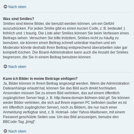
Nach oben
Was sind Smilies?
Smilies sind kleine Bilder, die benutzt werden können, um ein Gefühl
auszudrücken. Für jeden Smilie gibt es einen kurzen Code, z. B. bedeutet :)
fröhlich und :( traurig. Die Liste aller Smilies können Sie beim Verfassen eines
Beitrags sehen. Versuchen Sie bitte trotzdem, Smilies nicht zu häufig zu
benutzen, sie können einen Beitrag schnell unlesbar machen und ein
Moderator könnte deshalb Ihren Beitrag entsprechend überarbeiten oder gar
komplett löschen. Die Board-Administration kann auch die Anzahl der Smilies
begrenzen, die Sie in einem Beitrag benutzen können.
Nach oben
Kann ich Bilder in meine Beiträge einfügen?
Ja, Bilder können in Ihrem Beitrag angezeigt werden. Wenn die Administration
Dateianhänge erlaubt hat, können Sie das Bild auch direkt hochladen.
Ansonsten müssen Sie zu einem Bild verlinken, das auf einem öffentlich
zugänglichen Server liegt, z. B. http://www.domain.tld/mein-bild.gif. Sie können
weder Bilder verlinken, die sich auf Ihrem eigenen PC befinden (außer es ist
ein öffentlich zugänglicher Server), noch zu Bildern, die nur nach einer
Anmeldung verfügbar sind, z. B. Hotmail- oder Yahoo-Mailboxen, mit einem
Passwort geschützte Seiten usw. Um das Bild anzuzeigen, benutze den
BBCode-Tag „[img]“.
Nach oben