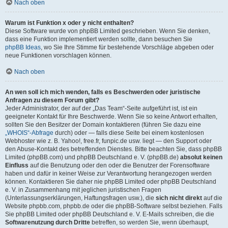
Nach oben
Warum ist Funktion x oder y nicht enthalten?
Diese Software wurde von phpBB Limited geschrieben. Wenn Sie denken,
dass eine Funktion implementiert werden sollte, dann besuchen Sie
phpBB Ideas
, wo Sie Ihre Stimme für bestehende Vorschläge abgeben oder
neue Funktionen vorschlagen können.
Nach oben
An wen soll ich mich wenden, falls es Beschwerden oder juristische
Anfragen zu diesem Forum gibt?
Jeder Administrator, der auf der „Das Team“-Seite aufgeführt ist, ist ein
geeigneter Kontakt für Ihre Beschwerde. Wenn Sie so keine Antwort erhalten,
sollten Sie den Besitzer der Domain kontaktieren (führen Sie dazu eine
„WHOIS“-Abfrage
durch) oder — falls diese Seite bei einem kostenlosen
Webhoster wie z. B. Yahoo!, free.fr, funpic.de usw. liegt — den Support oder
den Abuse-Kontakt des betreffenden Dienstes. Bitte beachten Sie, dass phpBB
Limited (phpBB.com) und phpBB Deutschland e. V. (phpBB.de)
absolut keinen
Einfluss
auf die Benutzung oder den oder die Benutzer der Forensoftware
haben und dafür in keiner Weise zur Verantwortung herangezogen werden
können. Kontaktieren Sie daher nie phpBB Limited oder phpBB Deutschland
e. V. in Zusammenhang mit jeglichen juristischen Fragen
(Unterlassungserklärungen, Haftungsfragen usw.), die
sich nicht direkt
auf die
Website phpbb.com, phpbb.de oder die phpBB-Software selbst beziehen. Falls
Sie phpBB Limited oder phpBB Deutschland e. V. E-Mails schreiben, die die
Softwarenutzung durch Dritte
betreffen, so werden Sie, wenn überhaupt,