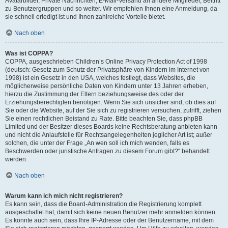
Avatarbilder, Private Nachrichten, E-Mail-Versand an andere Mitglieder, Beitritt
zu Benutzergruppen und so weiter. Wir empfehlen Ihnen eine Anmeldung, da
sie schnell erledigt ist und Ihnen zahlreiche Vorteile bietet.
Nach oben
Was ist COPPA?
COPPA, ausgeschrieben Children’s Online Privacy Protection Act of 1998
(deutsch: Gesetz zum Schutz der Privatsphäre von Kindern im Internet von
1998) ist ein Gesetz in den USA, welches festlegt, dass Websites, die
möglicherweise persönliche Daten von Kindern unter 13 Jahren erheben,
hierzu die Zustimmung der Eltern beziehungsweise des oder der
Erziehungsberechtigten benötigen. Wenn Sie sich unsicher sind, ob dies auf
Sie oder die Website, auf der Sie sich zu registrieren versuchen, zutrifft, ziehen
Sie einen rechtlichen Beistand zu Rate. Bitte beachten Sie, dass phpBB
Limited und der Besitzer dieses Boards keine Rechtsberatung anbieten kann
und nicht die Anlaufstelle für Rechtsangelegenheiten jeglicher Art ist; außer
solchen, die unter der Frage „An wen soll ich mich wenden, falls es
Beschwerden oder juristische Anfragen zu diesem Forum gibt?“ behandelt
werden.
Nach oben
Warum kann ich mich nicht registrieren?
Es kann sein, dass die Board-Administration die Registrierung komplett
ausgeschaltet hat, damit sich keine neuen Benutzer mehr anmelden können.
Es könnte auch sein, dass Ihre IP-Adresse oder der Benutzername, mit dem