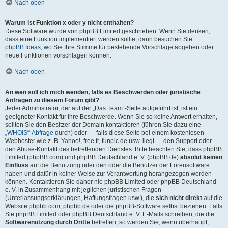
Nach oben
Warum ist Funktion x oder y nicht enthalten?
Diese Software wurde von phpBB Limited geschrieben. Wenn Sie denken,
dass eine Funktion implementiert werden sollte, dann besuchen Sie
phpBB Ideas
, wo Sie Ihre Stimme für bestehende Vorschläge abgeben oder
neue Funktionen vorschlagen können.
Nach oben
An wen soll ich mich wenden, falls es Beschwerden oder juristische
Anfragen zu diesem Forum gibt?
Jeder Administrator, der auf der „Das Team“-Seite aufgeführt ist, ist ein
geeigneter Kontakt für Ihre Beschwerde. Wenn Sie so keine Antwort erhalten,
sollten Sie den Besitzer der Domain kontaktieren (führen Sie dazu eine
„WHOIS“-Abfrage
durch) oder — falls diese Seite bei einem kostenlosen
Webhoster wie z. B. Yahoo!, free.fr, funpic.de usw. liegt — den Support oder
den Abuse-Kontakt des betreffenden Dienstes. Bitte beachten Sie, dass phpBB
Limited (phpBB.com) und phpBB Deutschland e. V. (phpBB.de)
absolut keinen
Einfluss
auf die Benutzung oder den oder die Benutzer der Forensoftware
haben und dafür in keiner Weise zur Verantwortung herangezogen werden
können. Kontaktieren Sie daher nie phpBB Limited oder phpBB Deutschland
e. V. in Zusammenhang mit jeglichen juristischen Fragen
(Unterlassungserklärungen, Haftungsfragen usw.), die
sich nicht direkt
auf die
Website phpbb.com, phpbb.de oder die phpBB-Software selbst beziehen. Falls
Sie phpBB Limited oder phpBB Deutschland e. V. E-Mails schreiben, die die
Softwarenutzung durch Dritte
betreffen, so werden Sie, wenn überhaupt,