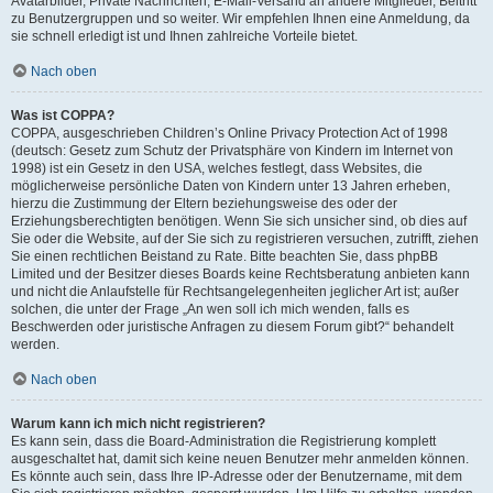
Avatarbilder, Private Nachrichten, E-Mail-Versand an andere Mitglieder, Beitritt
zu Benutzergruppen und so weiter. Wir empfehlen Ihnen eine Anmeldung, da
sie schnell erledigt ist und Ihnen zahlreiche Vorteile bietet.
Nach oben
Was ist COPPA?
COPPA, ausgeschrieben Children’s Online Privacy Protection Act of 1998
(deutsch: Gesetz zum Schutz der Privatsphäre von Kindern im Internet von
1998) ist ein Gesetz in den USA, welches festlegt, dass Websites, die
möglicherweise persönliche Daten von Kindern unter 13 Jahren erheben,
hierzu die Zustimmung der Eltern beziehungsweise des oder der
Erziehungsberechtigten benötigen. Wenn Sie sich unsicher sind, ob dies auf
Sie oder die Website, auf der Sie sich zu registrieren versuchen, zutrifft, ziehen
Sie einen rechtlichen Beistand zu Rate. Bitte beachten Sie, dass phpBB
Limited und der Besitzer dieses Boards keine Rechtsberatung anbieten kann
und nicht die Anlaufstelle für Rechtsangelegenheiten jeglicher Art ist; außer
solchen, die unter der Frage „An wen soll ich mich wenden, falls es
Beschwerden oder juristische Anfragen zu diesem Forum gibt?“ behandelt
werden.
Nach oben
Warum kann ich mich nicht registrieren?
Es kann sein, dass die Board-Administration die Registrierung komplett
ausgeschaltet hat, damit sich keine neuen Benutzer mehr anmelden können.
Es könnte auch sein, dass Ihre IP-Adresse oder der Benutzername, mit dem