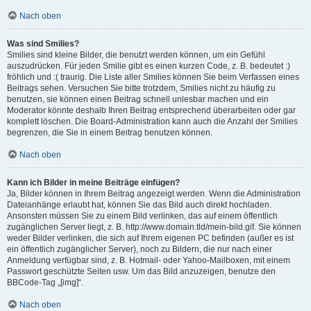
Nach oben
Was sind Smilies?
Smilies sind kleine Bilder, die benutzt werden können, um ein Gefühl
auszudrücken. Für jeden Smilie gibt es einen kurzen Code, z. B. bedeutet :)
fröhlich und :( traurig. Die Liste aller Smilies können Sie beim Verfassen eines
Beitrags sehen. Versuchen Sie bitte trotzdem, Smilies nicht zu häufig zu
benutzen, sie können einen Beitrag schnell unlesbar machen und ein
Moderator könnte deshalb Ihren Beitrag entsprechend überarbeiten oder gar
komplett löschen. Die Board-Administration kann auch die Anzahl der Smilies
begrenzen, die Sie in einem Beitrag benutzen können.
Nach oben
Kann ich Bilder in meine Beiträge einfügen?
Ja, Bilder können in Ihrem Beitrag angezeigt werden. Wenn die Administration
Dateianhänge erlaubt hat, können Sie das Bild auch direkt hochladen.
Ansonsten müssen Sie zu einem Bild verlinken, das auf einem öffentlich
zugänglichen Server liegt, z. B. http://www.domain.tld/mein-bild.gif. Sie können
weder Bilder verlinken, die sich auf Ihrem eigenen PC befinden (außer es ist
ein öffentlich zugänglicher Server), noch zu Bildern, die nur nach einer
Anmeldung verfügbar sind, z. B. Hotmail- oder Yahoo-Mailboxen, mit einem
Passwort geschützte Seiten usw. Um das Bild anzuzeigen, benutze den
BBCode-Tag „[img]“.
Nach oben