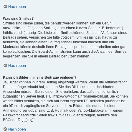
Nach oben
Was sind Smilies?
Smilies sind kleine Bilder, die benutzt werden können, um ein Gefühl
auszudrücken. Für jeden Smilie gibt es einen kurzen Code, z. B. bedeutet :)
fröhlich und :( traurig. Die Liste aller Smilies können Sie beim Verfassen eines
Beitrags sehen. Versuchen Sie bitte trotzdem, Smilies nicht zu häufig zu
benutzen, sie können einen Beitrag schnell unlesbar machen und ein
Moderator könnte deshalb Ihren Beitrag entsprechend überarbeiten oder gar
komplett löschen. Die Board-Administration kann auch die Anzahl der Smilies
begrenzen, die Sie in einem Beitrag benutzen können.
Nach oben
Kann ich Bilder in meine Beiträge einfügen?
Ja, Bilder können in Ihrem Beitrag angezeigt werden. Wenn die Administration
Dateianhänge erlaubt hat, können Sie das Bild auch direkt hochladen.
Ansonsten müssen Sie zu einem Bild verlinken, das auf einem öffentlich
zugänglichen Server liegt, z. B. http://www.domain.tld/mein-bild.gif. Sie können
weder Bilder verlinken, die sich auf Ihrem eigenen PC befinden (außer es ist
ein öffentlich zugänglicher Server), noch zu Bildern, die nur nach einer
Anmeldung verfügbar sind, z. B. Hotmail- oder Yahoo-Mailboxen, mit einem
Passwort geschützte Seiten usw. Um das Bild anzuzeigen, benutze den
BBCode-Tag „[img]“.
Nach oben