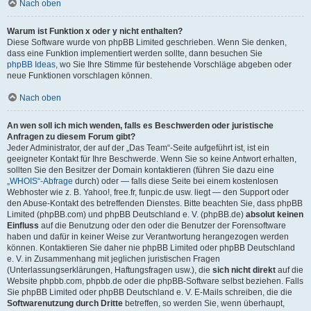
Nach oben
Warum ist Funktion x oder y nicht enthalten?
Diese Software wurde von phpBB Limited geschrieben. Wenn Sie denken,
dass eine Funktion implementiert werden sollte, dann besuchen Sie
phpBB Ideas
, wo Sie Ihre Stimme für bestehende Vorschläge abgeben oder
neue Funktionen vorschlagen können.
Nach oben
An wen soll ich mich wenden, falls es Beschwerden oder juristische
Anfragen zu diesem Forum gibt?
Jeder Administrator, der auf der „Das Team“-Seite aufgeführt ist, ist ein
geeigneter Kontakt für Ihre Beschwerde. Wenn Sie so keine Antwort erhalten,
sollten Sie den Besitzer der Domain kontaktieren (führen Sie dazu eine
„WHOIS“-Abfrage
durch) oder — falls diese Seite bei einem kostenlosen
Webhoster wie z. B. Yahoo!, free.fr, funpic.de usw. liegt — den Support oder
den Abuse-Kontakt des betreffenden Dienstes. Bitte beachten Sie, dass phpBB
Limited (phpBB.com) und phpBB Deutschland e. V. (phpBB.de)
absolut keinen
Einfluss
auf die Benutzung oder den oder die Benutzer der Forensoftware
haben und dafür in keiner Weise zur Verantwortung herangezogen werden
können. Kontaktieren Sie daher nie phpBB Limited oder phpBB Deutschland
e. V. in Zusammenhang mit jeglichen juristischen Fragen
(Unterlassungserklärungen, Haftungsfragen usw.), die
sich nicht direkt
auf die
Website phpbb.com, phpbb.de oder die phpBB-Software selbst beziehen. Falls
Sie phpBB Limited oder phpBB Deutschland e. V. E-Mails schreiben, die die
Softwarenutzung durch Dritte
betreffen, so werden Sie, wenn überhaupt,