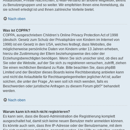
Avatarbilder, Private Nachrichten, E-Mail-Versand an andere Mitglieder, Beitritt
zu Benutzergruppen und so weiter. Wir empfehlen Ihnen eine Anmeldung, da
sie schnell erledigt ist und Ihnen zahlreiche Vorteile bietet.
Nach oben
Was ist COPPA?
COPPA, ausgeschrieben Children’s Online Privacy Protection Act of 1998
(deutsch: Gesetz zum Schutz der Privatsphäre von Kindern im Internet von
1998) ist ein Gesetz in den USA, welches festlegt, dass Websites, die
möglicherweise persönliche Daten von Kindern unter 13 Jahren erheben,
hierzu die Zustimmung der Eltern beziehungsweise des oder der
Erziehungsberechtigten benötigen. Wenn Sie sich unsicher sind, ob dies auf
Sie oder die Website, auf der Sie sich zu registrieren versuchen, zutrifft, ziehen
Sie einen rechtlichen Beistand zu Rate. Bitte beachten Sie, dass phpBB
Limited und der Besitzer dieses Boards keine Rechtsberatung anbieten kann
und nicht die Anlaufstelle für Rechtsangelegenheiten jeglicher Art ist; außer
solchen, die unter der Frage „An wen soll ich mich wenden, falls es
Beschwerden oder juristische Anfragen zu diesem Forum gibt?“ behandelt
werden.
Nach oben
Warum kann ich mich nicht registrieren?
Es kann sein, dass die Board-Administration die Registrierung komplett
ausgeschaltet hat, damit sich keine neuen Benutzer mehr anmelden können.
Es könnte auch sein, dass Ihre IP-Adresse oder der Benutzername, mit dem