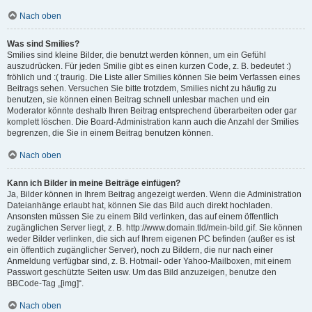
Nach oben
Was sind Smilies?
Smilies sind kleine Bilder, die benutzt werden können, um ein Gefühl
auszudrücken. Für jeden Smilie gibt es einen kurzen Code, z. B. bedeutet :)
fröhlich und :( traurig. Die Liste aller Smilies können Sie beim Verfassen eines
Beitrags sehen. Versuchen Sie bitte trotzdem, Smilies nicht zu häufig zu
benutzen, sie können einen Beitrag schnell unlesbar machen und ein
Moderator könnte deshalb Ihren Beitrag entsprechend überarbeiten oder gar
komplett löschen. Die Board-Administration kann auch die Anzahl der Smilies
begrenzen, die Sie in einem Beitrag benutzen können.
Nach oben
Kann ich Bilder in meine Beiträge einfügen?
Ja, Bilder können in Ihrem Beitrag angezeigt werden. Wenn die Administration
Dateianhänge erlaubt hat, können Sie das Bild auch direkt hochladen.
Ansonsten müssen Sie zu einem Bild verlinken, das auf einem öffentlich
zugänglichen Server liegt, z. B. http://www.domain.tld/mein-bild.gif. Sie können
weder Bilder verlinken, die sich auf Ihrem eigenen PC befinden (außer es ist
ein öffentlich zugänglicher Server), noch zu Bildern, die nur nach einer
Anmeldung verfügbar sind, z. B. Hotmail- oder Yahoo-Mailboxen, mit einem
Passwort geschützte Seiten usw. Um das Bild anzuzeigen, benutze den
BBCode-Tag „[img]“.
Nach oben