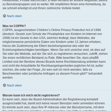
Avatarbilder, Private Nachrichten, E-Mail-Versand an andere Mitglieder, Beitritt
zu Benutzergruppen und so weiter. Wir empfehlen Ihnen eine Anmeldung, da
sie schnell erledigt ist und Ihnen zahlreiche Vorteile bietet.
Nach oben
Was ist COPPA?
COPPA, ausgeschrieben Children’s Online Privacy Protection Act of 1998
(deutsch: Gesetz zum Schutz der Privatsphäre von Kindern im Internet von
1998) ist ein Gesetz in den USA, welches festlegt, dass Websites, die
möglicherweise persönliche Daten von Kindern unter 13 Jahren erheben,
hierzu die Zustimmung der Eltern beziehungsweise des oder der
Erziehungsberechtigten benötigen. Wenn Sie sich unsicher sind, ob dies auf
Sie oder die Website, auf der Sie sich zu registrieren versuchen, zutrifft, ziehen
Sie einen rechtlichen Beistand zu Rate. Bitte beachten Sie, dass phpBB
Limited und der Besitzer dieses Boards keine Rechtsberatung anbieten kann
und nicht die Anlaufstelle für Rechtsangelegenheiten jeglicher Art ist; außer
solchen, die unter der Frage „An wen soll ich mich wenden, falls es
Beschwerden oder juristische Anfragen zu diesem Forum gibt?“ behandelt
werden.
Nach oben
Warum kann ich mich nicht registrieren?
Es kann sein, dass die Board-Administration die Registrierung komplett
ausgeschaltet hat, damit sich keine neuen Benutzer mehr anmelden können.
Es könnte auch sein, dass Ihre IP-Adresse oder der Benutzername, mit dem