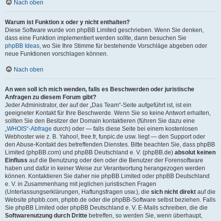
Nach oben
Warum ist Funktion x oder y nicht enthalten?
Diese Software wurde von phpBB Limited geschrieben. Wenn Sie denken,
dass eine Funktion implementiert werden sollte, dann besuchen Sie
phpBB Ideas
, wo Sie Ihre Stimme für bestehende Vorschläge abgeben oder
neue Funktionen vorschlagen können.
Nach oben
An wen soll ich mich wenden, falls es Beschwerden oder juristische
Anfragen zu diesem Forum gibt?
Jeder Administrator, der auf der „Das Team“-Seite aufgeführt ist, ist ein
geeigneter Kontakt für Ihre Beschwerde. Wenn Sie so keine Antwort erhalten,
sollten Sie den Besitzer der Domain kontaktieren (führen Sie dazu eine
„WHOIS“-Abfrage
durch) oder — falls diese Seite bei einem kostenlosen
Webhoster wie z. B. Yahoo!, free.fr, funpic.de usw. liegt — den Support oder
den Abuse-Kontakt des betreffenden Dienstes. Bitte beachten Sie, dass phpBB
Limited (phpBB.com) und phpBB Deutschland e. V. (phpBB.de)
absolut keinen
Einfluss
auf die Benutzung oder den oder die Benutzer der Forensoftware
haben und dafür in keiner Weise zur Verantwortung herangezogen werden
können. Kontaktieren Sie daher nie phpBB Limited oder phpBB Deutschland
e. V. in Zusammenhang mit jeglichen juristischen Fragen
(Unterlassungserklärungen, Haftungsfragen usw.), die
sich nicht direkt
auf die
Website phpbb.com, phpbb.de oder die phpBB-Software selbst beziehen. Falls
Sie phpBB Limited oder phpBB Deutschland e. V. E-Mails schreiben, die die
Softwarenutzung durch Dritte
betreffen, so werden Sie, wenn überhaupt,