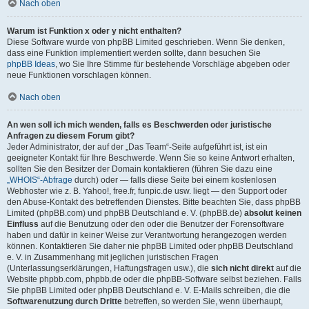
Nach oben
Warum ist Funktion x oder y nicht enthalten?
Diese Software wurde von phpBB Limited geschrieben. Wenn Sie denken,
dass eine Funktion implementiert werden sollte, dann besuchen Sie
phpBB Ideas
, wo Sie Ihre Stimme für bestehende Vorschläge abgeben oder
neue Funktionen vorschlagen können.
Nach oben
An wen soll ich mich wenden, falls es Beschwerden oder juristische
Anfragen zu diesem Forum gibt?
Jeder Administrator, der auf der „Das Team“-Seite aufgeführt ist, ist ein
geeigneter Kontakt für Ihre Beschwerde. Wenn Sie so keine Antwort erhalten,
sollten Sie den Besitzer der Domain kontaktieren (führen Sie dazu eine
„WHOIS“-Abfrage
durch) oder — falls diese Seite bei einem kostenlosen
Webhoster wie z. B. Yahoo!, free.fr, funpic.de usw. liegt — den Support oder
den Abuse-Kontakt des betreffenden Dienstes. Bitte beachten Sie, dass phpBB
Limited (phpBB.com) und phpBB Deutschland e. V. (phpBB.de)
absolut keinen
Einfluss
auf die Benutzung oder den oder die Benutzer der Forensoftware
haben und dafür in keiner Weise zur Verantwortung herangezogen werden
können. Kontaktieren Sie daher nie phpBB Limited oder phpBB Deutschland
e. V. in Zusammenhang mit jeglichen juristischen Fragen
(Unterlassungserklärungen, Haftungsfragen usw.), die
sich nicht direkt
auf die
Website phpbb.com, phpbb.de oder die phpBB-Software selbst beziehen. Falls
Sie phpBB Limited oder phpBB Deutschland e. V. E-Mails schreiben, die die
Softwarenutzung durch Dritte
betreffen, so werden Sie, wenn überhaupt,