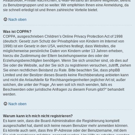
Avatarbilder, Private Nachrichten, E-Mail-Versand an andere Mitglieder, Beitritt
zu Benutzergruppen und so weiter. Wir empfehlen Ihnen eine Anmeldung, da
sie schnell erledigt ist und Ihnen zahlreiche Vorteile bietet.
Nach oben
Was ist COPPA?
COPPA, ausgeschrieben Children’s Online Privacy Protection Act of 1998
(deutsch: Gesetz zum Schutz der Privatsphäre von Kindern im Internet von
1998) ist ein Gesetz in den USA, welches festlegt, dass Websites, die
möglicherweise persönliche Daten von Kindern unter 13 Jahren erheben,
hierzu die Zustimmung der Eltern beziehungsweise des oder der
Erziehungsberechtigten benötigen. Wenn Sie sich unsicher sind, ob dies auf
Sie oder die Website, auf der Sie sich zu registrieren versuchen, zutrifft, ziehen
Sie einen rechtlichen Beistand zu Rate. Bitte beachten Sie, dass phpBB
Limited und der Besitzer dieses Boards keine Rechtsberatung anbieten kann
und nicht die Anlaufstelle für Rechtsangelegenheiten jeglicher Art ist; außer
solchen, die unter der Frage „An wen soll ich mich wenden, falls es
Beschwerden oder juristische Anfragen zu diesem Forum gibt?“ behandelt
werden.
Nach oben
Warum kann ich mich nicht registrieren?
Es kann sein, dass die Board-Administration die Registrierung komplett
ausgeschaltet hat, damit sich keine neuen Benutzer mehr anmelden können.
Es könnte auch sein, dass Ihre IP-Adresse oder der Benutzername, mit dem