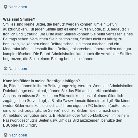
Nach oben
Was sind Smilies?
Smilies sind kleine Bilder, die benutzt werden können, um ein Gefühl
auszudrücken. Für jeden Smilie gibt es einen kurzen Code, z. B. bedeutet :)
fröhlich und :( traurig. Die Liste aller Smilies können Sie beim Verfassen eines
Beitrags sehen. Versuchen Sie bitte trotzdem, Smilies nicht zu häufig zu
benutzen, sie können einen Beitrag schnell unlesbar machen und ein
Moderator könnte deshalb Ihren Beitrag entsprechend überarbeiten oder gar
komplett löschen. Die Board-Administration kann auch die Anzahl der Smilies
begrenzen, die Sie in einem Beitrag benutzen können.
Nach oben
Kann ich Bilder in meine Beiträge einfügen?
Ja, Bilder können in Ihrem Beitrag angezeigt werden. Wenn die Administration
Dateianhänge erlaubt hat, können Sie das Bild auch direkt hochladen.
Ansonsten müssen Sie zu einem Bild verlinken, das auf einem öffentlich
zugänglichen Server liegt, z. B. http://www.domain.tld/mein-bild.gif. Sie können
weder Bilder verlinken, die sich auf Ihrem eigenen PC befinden (außer es ist
ein öffentlich zugänglicher Server), noch zu Bildern, die nur nach einer
Anmeldung verfügbar sind, z. B. Hotmail- oder Yahoo-Mailboxen, mit einem
Passwort geschützte Seiten usw. Um das Bild anzuzeigen, benutze den
BBCode-Tag „[img]“.
Nach oben