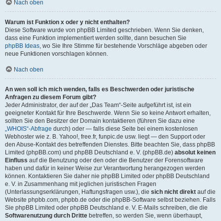
Nach oben
Warum ist Funktion x oder y nicht enthalten?
Diese Software wurde von phpBB Limited geschrieben. Wenn Sie denken,
dass eine Funktion implementiert werden sollte, dann besuchen Sie
phpBB Ideas
, wo Sie Ihre Stimme für bestehende Vorschläge abgeben oder
neue Funktionen vorschlagen können.
Nach oben
An wen soll ich mich wenden, falls es Beschwerden oder juristische
Anfragen zu diesem Forum gibt?
Jeder Administrator, der auf der „Das Team“-Seite aufgeführt ist, ist ein
geeigneter Kontakt für Ihre Beschwerde. Wenn Sie so keine Antwort erhalten,
sollten Sie den Besitzer der Domain kontaktieren (führen Sie dazu eine
„WHOIS“-Abfrage
durch) oder — falls diese Seite bei einem kostenlosen
Webhoster wie z. B. Yahoo!, free.fr, funpic.de usw. liegt — den Support oder
den Abuse-Kontakt des betreffenden Dienstes. Bitte beachten Sie, dass phpBB
Limited (phpBB.com) und phpBB Deutschland e. V. (phpBB.de)
absolut keinen
Einfluss
auf die Benutzung oder den oder die Benutzer der Forensoftware
haben und dafür in keiner Weise zur Verantwortung herangezogen werden
können. Kontaktieren Sie daher nie phpBB Limited oder phpBB Deutschland
e. V. in Zusammenhang mit jeglichen juristischen Fragen
(Unterlassungserklärungen, Haftungsfragen usw.), die
sich nicht direkt
auf die
Website phpbb.com, phpbb.de oder die phpBB-Software selbst beziehen. Falls
Sie phpBB Limited oder phpBB Deutschland e. V. E-Mails schreiben, die die
Softwarenutzung durch Dritte
betreffen, so werden Sie, wenn überhaupt,