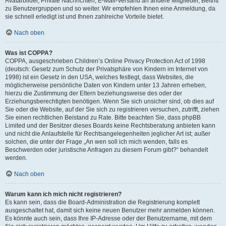
Avatarbilder, Private Nachrichten, E-Mail-Versand an andere Mitglieder, Beitritt
zu Benutzergruppen und so weiter. Wir empfehlen Ihnen eine Anmeldung, da
sie schnell erledigt ist und Ihnen zahlreiche Vorteile bietet.
Nach oben
Was ist COPPA?
COPPA, ausgeschrieben Children’s Online Privacy Protection Act of 1998
(deutsch: Gesetz zum Schutz der Privatsphäre von Kindern im Internet von
1998) ist ein Gesetz in den USA, welches festlegt, dass Websites, die
möglicherweise persönliche Daten von Kindern unter 13 Jahren erheben,
hierzu die Zustimmung der Eltern beziehungsweise des oder der
Erziehungsberechtigten benötigen. Wenn Sie sich unsicher sind, ob dies auf
Sie oder die Website, auf der Sie sich zu registrieren versuchen, zutrifft, ziehen
Sie einen rechtlichen Beistand zu Rate. Bitte beachten Sie, dass phpBB
Limited und der Besitzer dieses Boards keine Rechtsberatung anbieten kann
und nicht die Anlaufstelle für Rechtsangelegenheiten jeglicher Art ist; außer
solchen, die unter der Frage „An wen soll ich mich wenden, falls es
Beschwerden oder juristische Anfragen zu diesem Forum gibt?“ behandelt
werden.
Nach oben
Warum kann ich mich nicht registrieren?
Es kann sein, dass die Board-Administration die Registrierung komplett
ausgeschaltet hat, damit sich keine neuen Benutzer mehr anmelden können.
Es könnte auch sein, dass Ihre IP-Adresse oder der Benutzername, mit dem