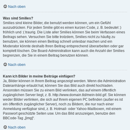
Nach oben
Was sind Smilies?
Smilies sind kleine Bilder, die benutzt werden können, um ein Gefühl
auszudrücken. Für jeden Smilie gibt es einen kurzen Code, z. B. bedeutet :)
fröhlich und :( traurig. Die Liste aller Smilies können Sie beim Verfassen eines
Beitrags sehen. Versuchen Sie bitte trotzdem, Smilies nicht zu häufig zu
benutzen, sie können einen Beitrag schnell unlesbar machen und ein
Moderator könnte deshalb Ihren Beitrag entsprechend überarbeiten oder gar
komplett löschen. Die Board-Administration kann auch die Anzahl der Smilies
begrenzen, die Sie in einem Beitrag benutzen können.
Nach oben
Kann ich Bilder in meine Beiträge einfügen?
Ja, Bilder können in Ihrem Beitrag angezeigt werden. Wenn die Administration
Dateianhänge erlaubt hat, können Sie das Bild auch direkt hochladen.
Ansonsten müssen Sie zu einem Bild verlinken, das auf einem öffentlich
zugänglichen Server liegt, z. B. http://www.domain.tld/mein-bild.gif. Sie können
weder Bilder verlinken, die sich auf Ihrem eigenen PC befinden (außer es ist
ein öffentlich zugänglicher Server), noch zu Bildern, die nur nach einer
Anmeldung verfügbar sind, z. B. Hotmail- oder Yahoo-Mailboxen, mit einem
Passwort geschützte Seiten usw. Um das Bild anzuzeigen, benutze den
BBCode-Tag „[img]“.
Nach oben