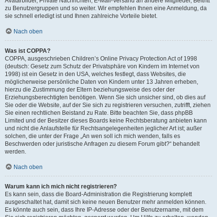
Avatarbilder, Private Nachrichten, E-Mail-Versand an andere Mitglieder, Beitritt
zu Benutzergruppen und so weiter. Wir empfehlen Ihnen eine Anmeldung, da
sie schnell erledigt ist und Ihnen zahlreiche Vorteile bietet.
Nach oben
Was ist COPPA?
COPPA, ausgeschrieben Children’s Online Privacy Protection Act of 1998
(deutsch: Gesetz zum Schutz der Privatsphäre von Kindern im Internet von
1998) ist ein Gesetz in den USA, welches festlegt, dass Websites, die
möglicherweise persönliche Daten von Kindern unter 13 Jahren erheben,
hierzu die Zustimmung der Eltern beziehungsweise des oder der
Erziehungsberechtigten benötigen. Wenn Sie sich unsicher sind, ob dies auf
Sie oder die Website, auf der Sie sich zu registrieren versuchen, zutrifft, ziehen
Sie einen rechtlichen Beistand zu Rate. Bitte beachten Sie, dass phpBB
Limited und der Besitzer dieses Boards keine Rechtsberatung anbieten kann
und nicht die Anlaufstelle für Rechtsangelegenheiten jeglicher Art ist; außer
solchen, die unter der Frage „An wen soll ich mich wenden, falls es
Beschwerden oder juristische Anfragen zu diesem Forum gibt?“ behandelt
werden.
Nach oben
Warum kann ich mich nicht registrieren?
Es kann sein, dass die Board-Administration die Registrierung komplett
ausgeschaltet hat, damit sich keine neuen Benutzer mehr anmelden können.
Es könnte auch sein, dass Ihre IP-Adresse oder der Benutzername, mit dem