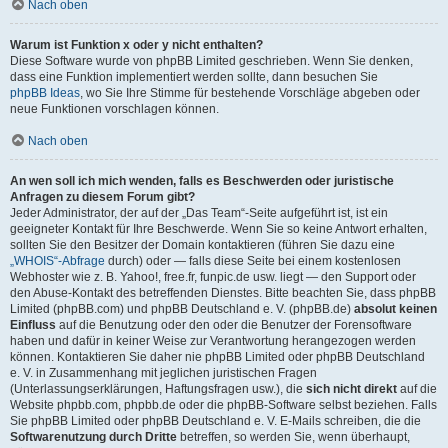
Nach oben
Warum ist Funktion x oder y nicht enthalten?
Diese Software wurde von phpBB Limited geschrieben. Wenn Sie denken,
dass eine Funktion implementiert werden sollte, dann besuchen Sie
phpBB Ideas
, wo Sie Ihre Stimme für bestehende Vorschläge abgeben oder
neue Funktionen vorschlagen können.
Nach oben
An wen soll ich mich wenden, falls es Beschwerden oder juristische
Anfragen zu diesem Forum gibt?
Jeder Administrator, der auf der „Das Team“-Seite aufgeführt ist, ist ein
geeigneter Kontakt für Ihre Beschwerde. Wenn Sie so keine Antwort erhalten,
sollten Sie den Besitzer der Domain kontaktieren (führen Sie dazu eine
„WHOIS“-Abfrage
durch) oder — falls diese Seite bei einem kostenlosen
Webhoster wie z. B. Yahoo!, free.fr, funpic.de usw. liegt — den Support oder
den Abuse-Kontakt des betreffenden Dienstes. Bitte beachten Sie, dass phpBB
Limited (phpBB.com) und phpBB Deutschland e. V. (phpBB.de)
absolut keinen
Einfluss
auf die Benutzung oder den oder die Benutzer der Forensoftware
haben und dafür in keiner Weise zur Verantwortung herangezogen werden
können. Kontaktieren Sie daher nie phpBB Limited oder phpBB Deutschland
e. V. in Zusammenhang mit jeglichen juristischen Fragen
(Unterlassungserklärungen, Haftungsfragen usw.), die
sich nicht direkt
auf die
Website phpbb.com, phpbb.de oder die phpBB-Software selbst beziehen. Falls
Sie phpBB Limited oder phpBB Deutschland e. V. E-Mails schreiben, die die
Softwarenutzung durch Dritte
betreffen, so werden Sie, wenn überhaupt,