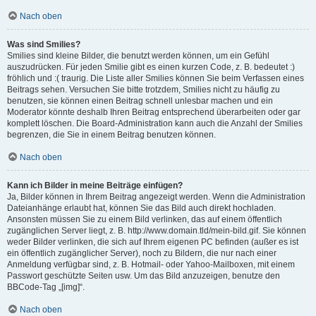
Nach oben
Was sind Smilies?
Smilies sind kleine Bilder, die benutzt werden können, um ein Gefühl
auszudrücken. Für jeden Smilie gibt es einen kurzen Code, z. B. bedeutet :)
fröhlich und :( traurig. Die Liste aller Smilies können Sie beim Verfassen eines
Beitrags sehen. Versuchen Sie bitte trotzdem, Smilies nicht zu häufig zu
benutzen, sie können einen Beitrag schnell unlesbar machen und ein
Moderator könnte deshalb Ihren Beitrag entsprechend überarbeiten oder gar
komplett löschen. Die Board-Administration kann auch die Anzahl der Smilies
begrenzen, die Sie in einem Beitrag benutzen können.
Nach oben
Kann ich Bilder in meine Beiträge einfügen?
Ja, Bilder können in Ihrem Beitrag angezeigt werden. Wenn die Administration
Dateianhänge erlaubt hat, können Sie das Bild auch direkt hochladen.
Ansonsten müssen Sie zu einem Bild verlinken, das auf einem öffentlich
zugänglichen Server liegt, z. B. http://www.domain.tld/mein-bild.gif. Sie können
weder Bilder verlinken, die sich auf Ihrem eigenen PC befinden (außer es ist
ein öffentlich zugänglicher Server), noch zu Bildern, die nur nach einer
Anmeldung verfügbar sind, z. B. Hotmail- oder Yahoo-Mailboxen, mit einem
Passwort geschützte Seiten usw. Um das Bild anzuzeigen, benutze den
BBCode-Tag „[img]“.
Nach oben