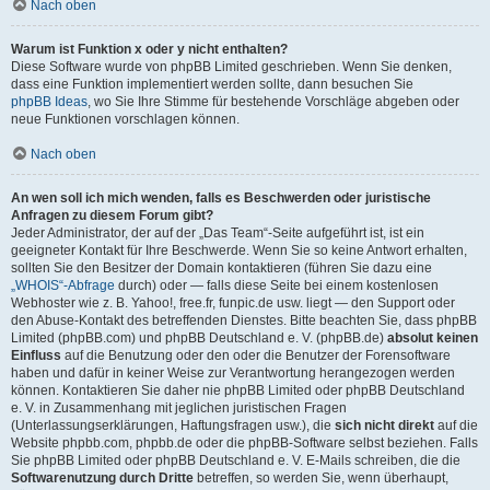
Nach oben
Warum ist Funktion x oder y nicht enthalten?
Diese Software wurde von phpBB Limited geschrieben. Wenn Sie denken,
dass eine Funktion implementiert werden sollte, dann besuchen Sie
phpBB Ideas
, wo Sie Ihre Stimme für bestehende Vorschläge abgeben oder
neue Funktionen vorschlagen können.
Nach oben
An wen soll ich mich wenden, falls es Beschwerden oder juristische
Anfragen zu diesem Forum gibt?
Jeder Administrator, der auf der „Das Team“-Seite aufgeführt ist, ist ein
geeigneter Kontakt für Ihre Beschwerde. Wenn Sie so keine Antwort erhalten,
sollten Sie den Besitzer der Domain kontaktieren (führen Sie dazu eine
„WHOIS“-Abfrage
durch) oder — falls diese Seite bei einem kostenlosen
Webhoster wie z. B. Yahoo!, free.fr, funpic.de usw. liegt — den Support oder
den Abuse-Kontakt des betreffenden Dienstes. Bitte beachten Sie, dass phpBB
Limited (phpBB.com) und phpBB Deutschland e. V. (phpBB.de)
absolut keinen
Einfluss
auf die Benutzung oder den oder die Benutzer der Forensoftware
haben und dafür in keiner Weise zur Verantwortung herangezogen werden
können. Kontaktieren Sie daher nie phpBB Limited oder phpBB Deutschland
e. V. in Zusammenhang mit jeglichen juristischen Fragen
(Unterlassungserklärungen, Haftungsfragen usw.), die
sich nicht direkt
auf die
Website phpbb.com, phpbb.de oder die phpBB-Software selbst beziehen. Falls
Sie phpBB Limited oder phpBB Deutschland e. V. E-Mails schreiben, die die
Softwarenutzung durch Dritte
betreffen, so werden Sie, wenn überhaupt,