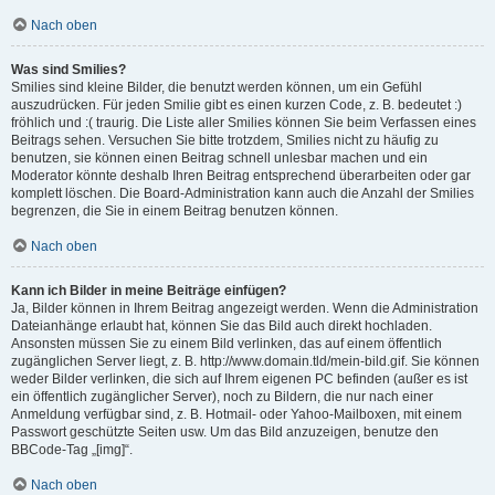
Nach oben
Was sind Smilies?
Smilies sind kleine Bilder, die benutzt werden können, um ein Gefühl
auszudrücken. Für jeden Smilie gibt es einen kurzen Code, z. B. bedeutet :)
fröhlich und :( traurig. Die Liste aller Smilies können Sie beim Verfassen eines
Beitrags sehen. Versuchen Sie bitte trotzdem, Smilies nicht zu häufig zu
benutzen, sie können einen Beitrag schnell unlesbar machen und ein
Moderator könnte deshalb Ihren Beitrag entsprechend überarbeiten oder gar
komplett löschen. Die Board-Administration kann auch die Anzahl der Smilies
begrenzen, die Sie in einem Beitrag benutzen können.
Nach oben
Kann ich Bilder in meine Beiträge einfügen?
Ja, Bilder können in Ihrem Beitrag angezeigt werden. Wenn die Administration
Dateianhänge erlaubt hat, können Sie das Bild auch direkt hochladen.
Ansonsten müssen Sie zu einem Bild verlinken, das auf einem öffentlich
zugänglichen Server liegt, z. B. http://www.domain.tld/mein-bild.gif. Sie können
weder Bilder verlinken, die sich auf Ihrem eigenen PC befinden (außer es ist
ein öffentlich zugänglicher Server), noch zu Bildern, die nur nach einer
Anmeldung verfügbar sind, z. B. Hotmail- oder Yahoo-Mailboxen, mit einem
Passwort geschützte Seiten usw. Um das Bild anzuzeigen, benutze den
BBCode-Tag „[img]“.
Nach oben