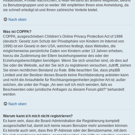
Avatarbilder, Private Nachrichten, E-Mail-Versand an andere Mitglieder, Beitritt
zu Benutzergruppen und so weiter. Wir empfehlen Ihnen eine Anmeldung, da
sie schnell erledigt ist und Ihnen zahlreiche Vorteile bietet.
Nach oben
Was ist COPPA?
COPPA, ausgeschrieben Children’s Online Privacy Protection Act of 1998
(deutsch: Gesetz zum Schutz der Privatsphäre von Kindern im Internet von
1998) ist ein Gesetz in den USA, welches festlegt, dass Websites, die
möglicherweise persönliche Daten von Kindern unter 13 Jahren erheben,
hierzu die Zustimmung der Eltern beziehungsweise des oder der
Erziehungsberechtigten benötigen. Wenn Sie sich unsicher sind, ob dies auf
Sie oder die Website, auf der Sie sich zu registrieren versuchen, zutrifft, ziehen
Sie einen rechtlichen Beistand zu Rate. Bitte beachten Sie, dass phpBB
Limited und der Besitzer dieses Boards keine Rechtsberatung anbieten kann
und nicht die Anlaufstelle für Rechtsangelegenheiten jeglicher Art ist; außer
solchen, die unter der Frage „An wen soll ich mich wenden, falls es
Beschwerden oder juristische Anfragen zu diesem Forum gibt?“ behandelt
werden.
Nach oben
Warum kann ich mich nicht registrieren?
Es kann sein, dass die Board-Administration die Registrierung komplett
ausgeschaltet hat, damit sich keine neuen Benutzer mehr anmelden können.
Es könnte auch sein, dass Ihre IP-Adresse oder der Benutzername, mit dem