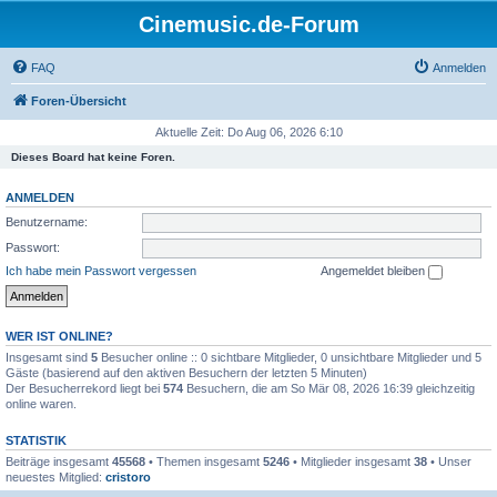
Cinemusic.de-Forum
FAQ
Anmelden
Foren-Übersicht
Aktuelle Zeit: Do Aug 06, 2026 6:10
Dieses Board hat keine Foren.
ANMELDEN
Benutzername:
Passwort:
Ich habe mein Passwort vergessen
Angemeldet bleiben
WER IST ONLINE?
Insgesamt sind
5
Besucher online :: 0 sichtbare Mitglieder, 0 unsichtbare Mitglieder und 5
Gäste (basierend auf den aktiven Besuchern der letzten 5 Minuten)
Der Besucherrekord liegt bei
574
Besuchern, die am So Mär 08, 2026 16:39 gleichzeitig
online waren.
STATISTIK
Beiträge insgesamt
45568
• Themen insgesamt
5246
• Mitglieder insgesamt
38
• Unser
neuestes Mitglied:
cristoro