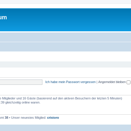
rum
Ich habe mein Passwort vergessen
|
Angemeldet bleiben
re Mitglieder und 16 Gäste (basierend auf den aktiven Besuchern der letzten 5 Minuten)
9 gleichzeitig online waren.
samt
38
• Unser neuestes Mitglied:
cristoro