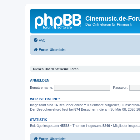
Cinemusic.de-Fo
Das Onlineforum für Filmmusik
FAQ
Foren-Übersicht
Dieses Board hat keine Foren.
ANMELDEN
Benutzername:
Passwort:
WER IST ONLINE?
Insgesamt sind
16
Besucher online :: 0 sichtbare Mitglieder, 0 unsichtba
Der Besucherrekord liegt bei
574
Besuchern, die am So Mär 08, 2026 16:3
STATISTIK
Beiträge insgesamt
45568
• Themen insgesamt
5246
• Mitglieder insge
Foren-Übersicht