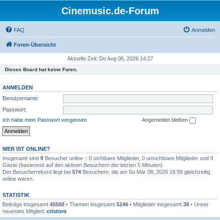
Cinemusic.de-Forum
FAQ
Anmelden
Foren-Übersicht
Aktuelle Zeit: Do Aug 06, 2026 14:27
Dieses Board hat keine Foren.
ANMELDEN
Benutzername:
Passwort:
Ich habe mein Passwort vergessen
Angemeldet bleiben
WER IST ONLINE?
Insgesamt sind
9
Besucher online :: 0 sichtbare Mitglieder, 0 unsichtbare Mitglieder und 9
Gäste (basierend auf den aktiven Besuchern der letzten 5 Minuten)
Der Besucherrekord liegt bei
574
Besuchern, die am So Mär 08, 2026 16:39 gleichzeitig
online waren.
STATISTIK
Beiträge insgesamt
45568
• Themen insgesamt
5246
• Mitglieder insgesamt
38
• Unser
neuestes Mitglied:
cristoro