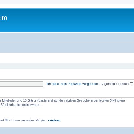
rum
Ich habe mein Passwort vergessen
|
Angemeldet bleiben
re Mitglieder und 18 Gäste (basierend auf den aktiven Besuchern der letzten 5 Minuten)
9 gleichzeitig online waren.
samt
38
• Unser neuestes Mitglied:
cristoro