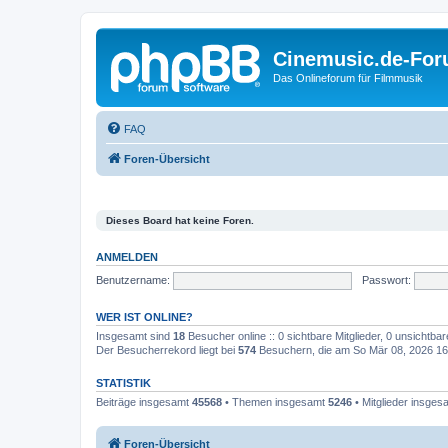
Cinemusic.de-Fo
Das Onlineforum für Filmmusik
FAQ
Foren-Übersicht
Dieses Board hat keine Foren.
ANMELDEN
Benutzername:
Passwort:
WER IST ONLINE?
Insgesamt sind
18
Besucher online :: 0 sichtbare Mitglieder, 0 unsichtba
Der Besucherrekord liegt bei
574
Besuchern, die am So Mär 08, 2026 16:3
STATISTIK
Beiträge insgesamt
45568
• Themen insgesamt
5246
• Mitglieder insge
Foren-Übersicht