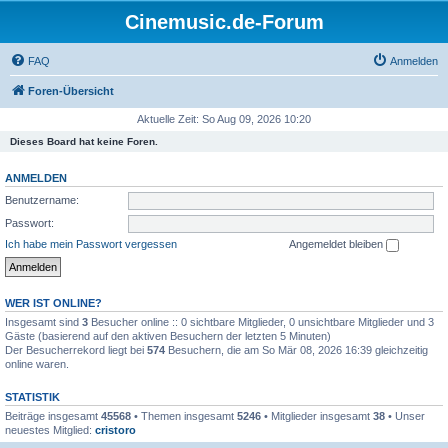
Cinemusic.de-Forum
FAQ
Anmelden
Foren-Übersicht
Aktuelle Zeit: So Aug 09, 2026 10:20
Dieses Board hat keine Foren.
ANMELDEN
Benutzername:
Passwort:
Ich habe mein Passwort vergessen
Angemeldet bleiben
WER IST ONLINE?
Insgesamt sind
3
Besucher online :: 0 sichtbare Mitglieder, 0 unsichtbare Mitglieder und 3
Gäste (basierend auf den aktiven Besuchern der letzten 5 Minuten)
Der Besucherrekord liegt bei
574
Besuchern, die am So Mär 08, 2026 16:39 gleichzeitig
online waren.
STATISTIK
Beiträge insgesamt
45568
• Themen insgesamt
5246
• Mitglieder insgesamt
38
• Unser
neuestes Mitglied:
cristoro