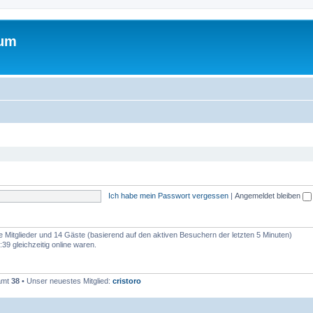
rum
Ich habe mein Passwort vergessen
|
Angemeldet bleiben
re Mitglieder und 14 Gäste (basierend auf den aktiven Besuchern der letzten 5 Minuten)
9 gleichzeitig online waren.
samt
38
• Unser neuestes Mitglied:
cristoro