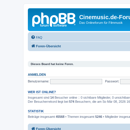
Cinemusic.de-Fo
Das Onlineforum für Filmmusik
FAQ
Foren-Übersicht
Dieses Board hat keine Foren.
ANMELDEN
Benutzername:
Passwort:
WER IST ONLINE?
Insgesamt sind
14
Besucher online :: 0 sichtbare Mitglieder, 0 unsichtba
Der Besucherrekord liegt bei
574
Besuchern, die am So Mär 08, 2026 16:3
STATISTIK
Beiträge insgesamt
45568
• Themen insgesamt
5246
• Mitglieder insge
Foren-Übersicht