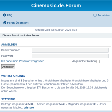
Cinemusic.de-Forum
FAQ
Anmelden
Foren-Übersicht
Aktuelle Zeit: So Aug 09, 2026 5:34
Dieses Board hat keine Foren.
ANMELDEN
Benutzername:
Passwort:
Ich habe mein Passwort vergessen
Angemeldet bleiben
WER IST ONLINE?
Insgesamt sind
3
Besucher online :: 0 sichtbare Mitglieder, 0 unsichtbare Mitglieder und 3
Gäste (basierend auf den aktiven Besuchern der letzten 5 Minuten)
Der Besucherrekord liegt bei
574
Besuchern, die am So Mär 08, 2026 16:39 gleichzeitig
online waren.
STATISTIK
Beiträge insgesamt
45568
• Themen insgesamt
5246
• Mitglieder insgesamt
38
• Unser
neuestes Mitglied:
cristoro