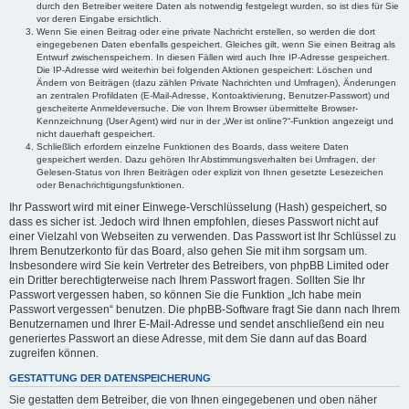
durch den Betreiber weitere Daten als notwendig festgelegt wurden, so ist dies für Sie
vor deren Eingabe ersichtlich.
Wenn Sie einen Beitrag oder eine private Nachricht erstellen, so werden die dort
eingegebenen Daten ebenfalls gespeichert. Gleiches gilt, wenn Sie einen Beitrag als
Entwurf zwischenspeichern. In diesen Fällen wird auch Ihre IP-Adresse gespeichert.
Die IP-Adresse wird weiterhin bei folgenden Aktionen gespeichert: Löschen und
Ändern von Beiträgen (dazu zählen Private Nachrichten und Umfragen), Änderungen
an zentralen Profildaten (E-Mail-Adresse, Kontoaktivierung, Benutzer-Passwort) und
gescheiterte Anmeldeversuche. Die von Ihrem Browser übermittelte Browser-
Kennzeichnung (User Agent) wird nur in der „Wer ist online?“-Funktion angezeigt und
nicht dauerhaft gespeichert.
Schließlich erfordern einzelne Funktionen des Boards, dass weitere Daten
gespeichert werden. Dazu gehören Ihr Abstimmungsverhalten bei Umfragen, der
Gelesen-Status von Ihren Beiträgen oder explizit von Ihnen gesetzte Lesezeichen
oder Benachrichtigungsfunktionen.
Ihr Passwort wird mit einer Einwege-Verschlüsselung (Hash) gespeichert, so
dass es sicher ist. Jedoch wird Ihnen empfohlen, dieses Passwort nicht auf
einer Vielzahl von Webseiten zu verwenden. Das Passwort ist Ihr Schlüssel zu
Ihrem Benutzerkonto für das Board, also gehen Sie mit ihm sorgsam um.
Insbesondere wird Sie kein Vertreter des Betreibers, von phpBB Limited oder
ein Dritter berechtigterweise nach Ihrem Passwort fragen. Sollten Sie Ihr
Passwort vergessen haben, so können Sie die Funktion „Ich habe mein
Passwort vergessen“ benutzen. Die phpBB-Software fragt Sie dann nach Ihrem
Benutzernamen und Ihrer E-Mail-Adresse und sendet anschließend ein neu
generiertes Passwort an diese Adresse, mit dem Sie dann auf das Board
zugreifen können.
GESTATTUNG DER DATENSPEICHERUNG
Sie gestatten dem Betreiber, die von Ihnen eingegebenen und oben näher