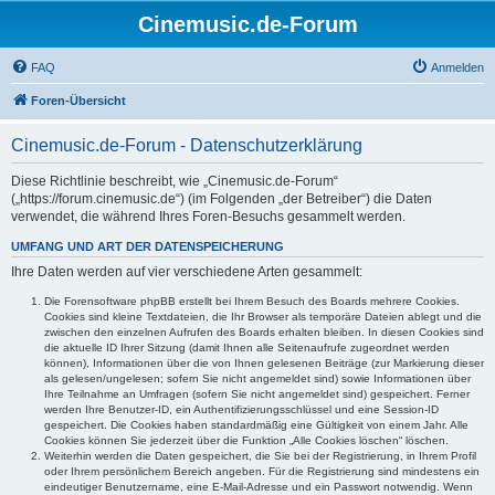
Cinemusic.de-Forum
FAQ
Anmelden
Foren-Übersicht
Cinemusic.de-Forum - Datenschutzerklärung
Diese Richtlinie beschreibt, wie „Cinemusic.de-Forum“
(„https://forum.cinemusic.de“) (im Folgenden „der Betreiber“) die Daten
verwendet, die während Ihres Foren-Besuchs gesammelt werden.
UMFANG UND ART DER DATENSPEICHERUNG
Ihre Daten werden auf vier verschiedene Arten gesammelt:
Die Forensoftware phpBB erstellt bei Ihrem Besuch des Boards mehrere Cookies.
Cookies sind kleine Textdateien, die Ihr Browser als temporäre Dateien ablegt und die
zwischen den einzelnen Aufrufen des Boards erhalten bleiben. In diesen Cookies sind
die aktuelle ID Ihrer Sitzung (damit Ihnen alle Seitenaufrufe zugeordnet werden
können), Informationen über die von Ihnen gelesenen Beiträge (zur Markierung dieser
als gelesen/ungelesen; sofern Sie nicht angemeldet sind) sowie Informationen über
Ihre Teilnahme an Umfragen (sofern Sie nicht angemeldet sind) gespeichert. Ferner
werden Ihre Benutzer-ID, ein Authentifizierungsschlüssel und eine Session-ID
gespeichert. Die Cookies haben standardmäßig eine Gültigkeit von einem Jahr. Alle
Cookies können Sie jederzeit über die Funktion „Alle Cookies löschen“ löschen.
Weiterhin werden die Daten gespeichert, die Sie bei der Registrierung, in Ihrem Profil
oder Ihrem persönlichem Bereich angeben. Für die Registrierung sind mindestens ein
eindeutiger Benutzername, eine E-Mail-Adresse und ein Passwort notwendig. Wenn