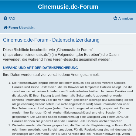
Cinemusic.de-Forum
FAQ
Anmelden
Foren-Übersicht
Cinemusic.de-Forum - Datenschutzerklärung
Diese Richtlinie beschreibt, wie „Cinemusic.de-Forum“
(„https://forum.cinemusic.de“) (im Folgenden „der Betreiber“) die Daten
verwendet, die während Ihres Foren-Besuchs gesammelt werden.
UMFANG UND ART DER DATENSPEICHERUNG
Ihre Daten werden auf vier verschiedene Arten gesammelt:
Die Forensoftware phpBB erstellt bei Ihrem Besuch des Boards mehrere Cookies.
Cookies sind kleine Textdateien, die Ihr Browser als temporäre Dateien ablegt und die
zwischen den einzelnen Aufrufen des Boards erhalten bleiben. In diesen Cookies sind
die aktuelle ID Ihrer Sitzung (damit Ihnen alle Seitenaufrufe zugeordnet werden
können), Informationen über die von Ihnen gelesenen Beiträge (zur Markierung dieser
als gelesen/ungelesen; sofern Sie nicht angemeldet sind) sowie Informationen über
Ihre Teilnahme an Umfragen (sofern Sie nicht angemeldet sind) gespeichert. Ferner
werden Ihre Benutzer-ID, ein Authentifizierungsschlüssel und eine Session-ID
gespeichert. Die Cookies haben standardmäßig eine Gültigkeit von einem Jahr. Alle
Cookies können Sie jederzeit über die Funktion „Alle Cookies löschen“ löschen.
Weiterhin werden die Daten gespeichert, die Sie bei der Registrierung, in Ihrem Profil
oder Ihrem persönlichem Bereich angeben. Für die Registrierung sind mindestens ein
eindeutiger Benutzername, eine E-Mail-Adresse und ein Passwort notwendig. Wenn