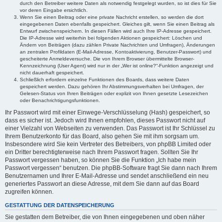
durch den Betreiber weitere Daten als notwendig festgelegt wurden, so ist dies für Sie
vor deren Eingabe ersichtlich.
Wenn Sie einen Beitrag oder eine private Nachricht erstellen, so werden die dort
eingegebenen Daten ebenfalls gespeichert. Gleiches gilt, wenn Sie einen Beitrag als
Entwurf zwischenspeichern. In diesen Fällen wird auch Ihre IP-Adresse gespeichert.
Die IP-Adresse wird weiterhin bei folgenden Aktionen gespeichert: Löschen und
Ändern von Beiträgen (dazu zählen Private Nachrichten und Umfragen), Änderungen
an zentralen Profildaten (E-Mail-Adresse, Kontoaktivierung, Benutzer-Passwort) und
gescheiterte Anmeldeversuche. Die von Ihrem Browser übermittelte Browser-
Kennzeichnung (User Agent) wird nur in der „Wer ist online?“-Funktion angezeigt und
nicht dauerhaft gespeichert.
Schließlich erfordern einzelne Funktionen des Boards, dass weitere Daten
gespeichert werden. Dazu gehören Ihr Abstimmungsverhalten bei Umfragen, der
Gelesen-Status von Ihren Beiträgen oder explizit von Ihnen gesetzte Lesezeichen
oder Benachrichtigungsfunktionen.
Ihr Passwort wird mit einer Einwege-Verschlüsselung (Hash) gespeichert, so
dass es sicher ist. Jedoch wird Ihnen empfohlen, dieses Passwort nicht auf
einer Vielzahl von Webseiten zu verwenden. Das Passwort ist Ihr Schlüssel zu
Ihrem Benutzerkonto für das Board, also gehen Sie mit ihm sorgsam um.
Insbesondere wird Sie kein Vertreter des Betreibers, von phpBB Limited oder
ein Dritter berechtigterweise nach Ihrem Passwort fragen. Sollten Sie Ihr
Passwort vergessen haben, so können Sie die Funktion „Ich habe mein
Passwort vergessen“ benutzen. Die phpBB-Software fragt Sie dann nach Ihrem
Benutzernamen und Ihrer E-Mail-Adresse und sendet anschließend ein neu
generiertes Passwort an diese Adresse, mit dem Sie dann auf das Board
zugreifen können.
GESTATTUNG DER DATENSPEICHERUNG
Sie gestatten dem Betreiber, die von Ihnen eingegebenen und oben näher