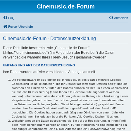
Cinemusic.de-Forum
FAQ
Anmelden
Foren-Übersicht
Cinemusic.de-Forum - Datenschutzerklärung
Diese Richtlinie beschreibt, wie „Cinemusic.de-Forum“
(„https://forum.cinemusic.de“) (im Folgenden „der Betreiber“) die Daten
verwendet, die während Ihres Foren-Besuchs gesammelt werden.
UMFANG UND ART DER DATENSPEICHERUNG
Ihre Daten werden auf vier verschiedene Arten gesammelt:
Die Forensoftware phpBB erstellt bei Ihrem Besuch des Boards mehrere Cookies.
Cookies sind kleine Textdateien, die Ihr Browser als temporäre Dateien ablegt und die
zwischen den einzelnen Aufrufen des Boards erhalten bleiben. In diesen Cookies sind
die aktuelle ID Ihrer Sitzung (damit Ihnen alle Seitenaufrufe zugeordnet werden
können), Informationen über die von Ihnen gelesenen Beiträge (zur Markierung dieser
als gelesen/ungelesen; sofern Sie nicht angemeldet sind) sowie Informationen über
Ihre Teilnahme an Umfragen (sofern Sie nicht angemeldet sind) gespeichert. Ferner
werden Ihre Benutzer-ID, ein Authentifizierungsschlüssel und eine Session-ID
gespeichert. Die Cookies haben standardmäßig eine Gültigkeit von einem Jahr. Alle
Cookies können Sie jederzeit über die Funktion „Alle Cookies löschen“ löschen.
Weiterhin werden die Daten gespeichert, die Sie bei der Registrierung, in Ihrem Profil
oder Ihrem persönlichem Bereich angeben. Für die Registrierung sind mindestens ein
eindeutiger Benutzername, eine E-Mail-Adresse und ein Passwort notwendig. Wenn