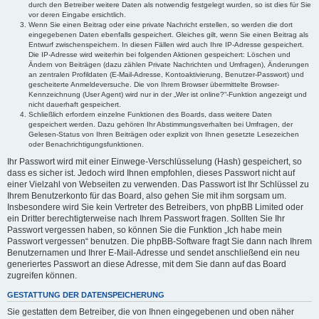
durch den Betreiber weitere Daten als notwendig festgelegt wurden, so ist dies für Sie
vor deren Eingabe ersichtlich.
Wenn Sie einen Beitrag oder eine private Nachricht erstellen, so werden die dort
eingegebenen Daten ebenfalls gespeichert. Gleiches gilt, wenn Sie einen Beitrag als
Entwurf zwischenspeichern. In diesen Fällen wird auch Ihre IP-Adresse gespeichert.
Die IP-Adresse wird weiterhin bei folgenden Aktionen gespeichert: Löschen und
Ändern von Beiträgen (dazu zählen Private Nachrichten und Umfragen), Änderungen
an zentralen Profildaten (E-Mail-Adresse, Kontoaktivierung, Benutzer-Passwort) und
gescheiterte Anmeldeversuche. Die von Ihrem Browser übermittelte Browser-
Kennzeichnung (User Agent) wird nur in der „Wer ist online?“-Funktion angezeigt und
nicht dauerhaft gespeichert.
Schließlich erfordern einzelne Funktionen des Boards, dass weitere Daten
gespeichert werden. Dazu gehören Ihr Abstimmungsverhalten bei Umfragen, der
Gelesen-Status von Ihren Beiträgen oder explizit von Ihnen gesetzte Lesezeichen
oder Benachrichtigungsfunktionen.
Ihr Passwort wird mit einer Einwege-Verschlüsselung (Hash) gespeichert, so
dass es sicher ist. Jedoch wird Ihnen empfohlen, dieses Passwort nicht auf
einer Vielzahl von Webseiten zu verwenden. Das Passwort ist Ihr Schlüssel zu
Ihrem Benutzerkonto für das Board, also gehen Sie mit ihm sorgsam um.
Insbesondere wird Sie kein Vertreter des Betreibers, von phpBB Limited oder
ein Dritter berechtigterweise nach Ihrem Passwort fragen. Sollten Sie Ihr
Passwort vergessen haben, so können Sie die Funktion „Ich habe mein
Passwort vergessen“ benutzen. Die phpBB-Software fragt Sie dann nach Ihrem
Benutzernamen und Ihrer E-Mail-Adresse und sendet anschließend ein neu
generiertes Passwort an diese Adresse, mit dem Sie dann auf das Board
zugreifen können.
GESTATTUNG DER DATENSPEICHERUNG
Sie gestatten dem Betreiber, die von Ihnen eingegebenen und oben näher