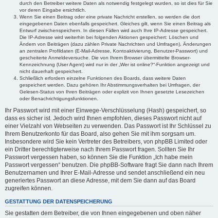
durch den Betreiber weitere Daten als notwendig festgelegt wurden, so ist dies für Sie
vor deren Eingabe ersichtlich.
Wenn Sie einen Beitrag oder eine private Nachricht erstellen, so werden die dort
eingegebenen Daten ebenfalls gespeichert. Gleiches gilt, wenn Sie einen Beitrag als
Entwurf zwischenspeichern. In diesen Fällen wird auch Ihre IP-Adresse gespeichert.
Die IP-Adresse wird weiterhin bei folgenden Aktionen gespeichert: Löschen und
Ändern von Beiträgen (dazu zählen Private Nachrichten und Umfragen), Änderungen
an zentralen Profildaten (E-Mail-Adresse, Kontoaktivierung, Benutzer-Passwort) und
gescheiterte Anmeldeversuche. Die von Ihrem Browser übermittelte Browser-
Kennzeichnung (User Agent) wird nur in der „Wer ist online?“-Funktion angezeigt und
nicht dauerhaft gespeichert.
Schließlich erfordern einzelne Funktionen des Boards, dass weitere Daten
gespeichert werden. Dazu gehören Ihr Abstimmungsverhalten bei Umfragen, der
Gelesen-Status von Ihren Beiträgen oder explizit von Ihnen gesetzte Lesezeichen
oder Benachrichtigungsfunktionen.
Ihr Passwort wird mit einer Einwege-Verschlüsselung (Hash) gespeichert, so
dass es sicher ist. Jedoch wird Ihnen empfohlen, dieses Passwort nicht auf
einer Vielzahl von Webseiten zu verwenden. Das Passwort ist Ihr Schlüssel zu
Ihrem Benutzerkonto für das Board, also gehen Sie mit ihm sorgsam um.
Insbesondere wird Sie kein Vertreter des Betreibers, von phpBB Limited oder
ein Dritter berechtigterweise nach Ihrem Passwort fragen. Sollten Sie Ihr
Passwort vergessen haben, so können Sie die Funktion „Ich habe mein
Passwort vergessen“ benutzen. Die phpBB-Software fragt Sie dann nach Ihrem
Benutzernamen und Ihrer E-Mail-Adresse und sendet anschließend ein neu
generiertes Passwort an diese Adresse, mit dem Sie dann auf das Board
zugreifen können.
GESTATTUNG DER DATENSPEICHERUNG
Sie gestatten dem Betreiber, die von Ihnen eingegebenen und oben näher