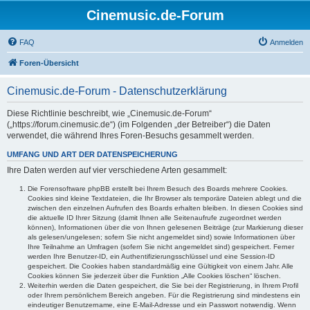
Cinemusic.de-Forum
FAQ
Anmelden
Foren-Übersicht
Cinemusic.de-Forum - Datenschutzerklärung
Diese Richtlinie beschreibt, wie „Cinemusic.de-Forum“
(„https://forum.cinemusic.de“) (im Folgenden „der Betreiber“) die Daten
verwendet, die während Ihres Foren-Besuchs gesammelt werden.
UMFANG UND ART DER DATENSPEICHERUNG
Ihre Daten werden auf vier verschiedene Arten gesammelt:
Die Forensoftware phpBB erstellt bei Ihrem Besuch des Boards mehrere Cookies.
Cookies sind kleine Textdateien, die Ihr Browser als temporäre Dateien ablegt und die
zwischen den einzelnen Aufrufen des Boards erhalten bleiben. In diesen Cookies sind
die aktuelle ID Ihrer Sitzung (damit Ihnen alle Seitenaufrufe zugeordnet werden
können), Informationen über die von Ihnen gelesenen Beiträge (zur Markierung dieser
als gelesen/ungelesen; sofern Sie nicht angemeldet sind) sowie Informationen über
Ihre Teilnahme an Umfragen (sofern Sie nicht angemeldet sind) gespeichert. Ferner
werden Ihre Benutzer-ID, ein Authentifizierungsschlüssel und eine Session-ID
gespeichert. Die Cookies haben standardmäßig eine Gültigkeit von einem Jahr. Alle
Cookies können Sie jederzeit über die Funktion „Alle Cookies löschen“ löschen.
Weiterhin werden die Daten gespeichert, die Sie bei der Registrierung, in Ihrem Profil
oder Ihrem persönlichem Bereich angeben. Für die Registrierung sind mindestens ein
eindeutiger Benutzername, eine E-Mail-Adresse und ein Passwort notwendig. Wenn