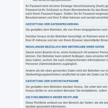
oder Benachrichtigungsfunktionen.
Ihr Passwort wird mit einer Einwege-Verschlüsselung (Hash) ge
Passwort ist Ihr Schlüssel zu Ihrem Benutzerkonto für das Boar
nach Ihrem Passwort fragen. Sollten Sie Ihr Passwort vergess
Benutzernamen und Ihrer E-Mail-Adresse und sendet anschließ
GESTATTUNG DER DATENSPEICHERUNG
Sie gestatten dem Betreiber, die von Ihnen eingegebenen und 
Darüber hinaus ist der Betreiber berechtigt, im Rahmen einer
Ihrer IP-Adresse und der von Ihrem Browser übermittelter Brow
REGELUNGEN BEZÜGLICH DER WEITERGABE IHRER DATEN
Zweck eines Boards ist es, einen Austausch mit anderen Persone
können. Der Betreiber kann jedoch festlegen, dass einzelne Inf
dazu haben, suchen Sie nach entsprechenden Informationen im F
Personen (Administratoren) zugänglich.
Andere als die oben genannten Daten wird der Betreiber nur mit
Strafverfolgungsbehörden) verpflichtet ist oder die Daten zur D
GESTATTUNG DER KONTAKTAUFNAHME
Sie gestatten dem Betreiber darüber hinaus, Sie unter den von
hinaus dürfen er und andere Benutzer Sie kontaktieren, sofern 
GELTUNGSBEREICH DIESER RICHTLINIE
Diese Richtlinie umfasst nur den Bereich der Seiten, die die 
darüber gesondert informieren.