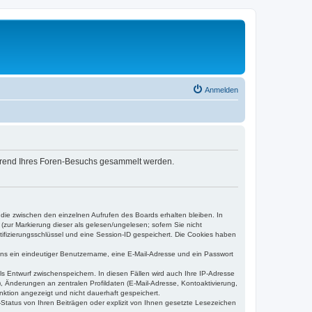
Anmelden
während Ihres Foren-Besuchs gesammelt werden.
 die zwischen den einzelnen Aufrufen des Boards erhalten bleiben. In
(zur Markierung dieser als gelesen/ungelesen; sofern Sie nicht
tifizierungsschlüssel und eine Session-ID gespeichert. Die Cookies haben
tens ein eindeutiger Benutzername, eine E-Mail-Adresse und ein Passwort
ls Entwurf zwischenspeichern. In diesen Fällen wird auch Ihre IP-Adresse
, Änderungen an zentralen Profildaten (E-Mail-Adresse, Kontoaktivierung,
nktion angezeigt und nicht dauerhaft gespeichert.
Status von Ihren Beiträgen oder explizit von Ihnen gesetzte Lesezeichen