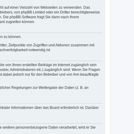
icht auf einer Vielzahl von Webseiten zu verwenden. Das
reibers, von phpBB Limited oder ein Dritter berechtigterweise
n. Die phpBB-Software fragt Sie dann nach Ihrem
ard zugreifen können.
en zu können.
itter, Zeitpunkte von Zugriffen und Aktionen zusammen mit
chverfolgbarkeit notwendig ist.
e von Ihnen erstellten Beiträge im Internet zugänglich sein
nutzer, Administratoren etc.) zugänglich sind. Wenn Sie Fragen
t dabei jedoch nur für den Betreiber und von ihm beauftragte
tzlicher Regelungen zur Weitergabe der Daten (z. B. an
raler Informationen über das Board erforderlich ist. Darüber
re weitere personenbezogene Daten verarbeitet, wird er Sie