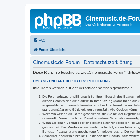
Cinemusic.de-Fo
Das Onlineforum für Filmmusik
FAQ
Foren-Übersicht
Cinemusic.de-Forum - Datenschutzerklärung
Diese Richtlinie beschreibt, wie „Cinemusic.de-Forum“ („https
UMFANG UND ART DER DATENSPEICHERUNG
Ihre Daten werden auf vier verschiedene Arten gesammelt:
Die Forensoftware phpBB erstellt bei Ihrem Besuch des Boards mehr
diesen Cookies sind die aktuelle ID Ihrer Sitzung (damit Ihnen all
angemeldet sind) sowie Informationen über Ihre Teilnahme an Umfra
standardmäßig eine Gültigkeit von einem Jahr. Alle Cookies können 
Weiterhin werden die Daten gespeichert, die Sie bei der Registrier
notwendig. Wenn durch den Betreiber weitere Daten als notwendig fe
Wenn Sie einen Beitrag oder eine private Nachricht erstellen, so w
gespeichert. Die IP-Adresse wird weiterhin bei folgenden Aktionen
Benutzer-Passwort) und gescheiterte Anmeldeversuche. Die von Ihre
Schließlich erfordern einzelne Funktionen des Boards, dass weite