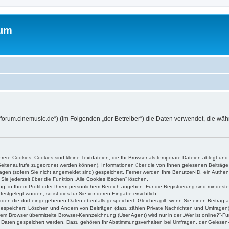
rum
://forum.cinemusic.de“) (im Folgenden „der Betreiber“) die Daten verwendet, die 
ere Cookies. Cookies sind kleine Textdateien, die Ihr Browser als temporäre Dateien ablegt und
e Seitenaufrufe zugeordnet werden können), Informationen über die von Ihnen gelesenen Beiträge 
gen (sofern Sie nicht angemeldet sind) gespeichert. Ferner werden Ihre Benutzer-ID, ein Authen
Sie jederzeit über die Funktion „Alle Cookies löschen“ löschen.
ung, in Ihrem Profil oder Ihrem persönlichem Bereich angeben. Für die Registrierung sind mindes
stgelegt wurden, so ist dies für Sie vor deren Eingabe ersichtlich.
erden die dort eingegebenen Daten ebenfalls gespeichert. Gleiches gilt, wenn Sie einen Beitrag a
 gespeichert: Löschen und Ändern von Beiträgen (dazu zählen Private Nachrichten und Umfragen)
m Browser übermittelte Browser-Kennzeichnung (User Agent) wird nur in der „Wer ist online?“-Fu
re Daten gespeichert werden. Dazu gehören Ihr Abstimmungsverhalten bei Umfragen, der Gelesen-