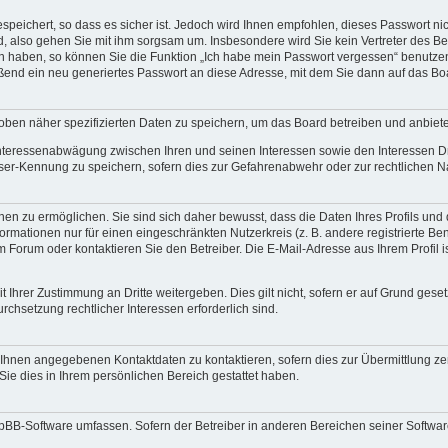
speichert, so dass es sicher ist. Jedoch wird Ihnen empfohlen, dieses Passwort n
d, also gehen Sie mit ihm sorgsam um. Insbesondere wird Sie kein Vertreter des Bet
en haben, so können Sie die Funktion „Ich habe mein Passwort vergessen“ benutze
end ein neu generiertes Passwort an diese Adresse, mit dem Sie dann auf das Bo
oben näher spezifizierten Daten zu speichern, um das Board betreiben und anbiet
 Interessenabwägung zwischen Ihren und seinen Interessen sowie den Interessen Dr
ser-Kennung zu speichern, sofern dies zur Gefahrenabwehr oder zur rechtlichen Na
n zu ermöglichen. Sie sind sich daher bewusst, dass die Daten Ihres Profils und di
ormationen nur für einen eingeschränkten Nutzerkreis (z. B. andere registrierte Be
orum oder kontaktieren Sie den Betreiber. Die E-Mail-Adresse aus Ihrem Profil is
 Ihrer Zustimmung an Dritte weitergeben. Dies gilt nicht, sofern er auf Grund gese
urchsetzung rechtlicher Interessen erforderlich sind.
 Ihnen angegebenen Kontaktdaten zu kontaktieren, sofern dies zur Übermittlung zent
Sie dies in Ihrem persönlichen Bereich gestattet haben.
phpBB-Software umfassen. Sofern der Betreiber in anderen Bereichen seiner Softwa