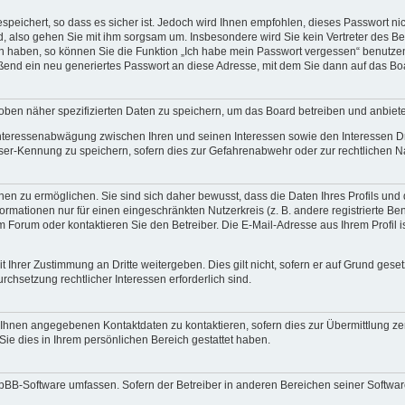
speichert, so dass es sicher ist. Jedoch wird Ihnen empfohlen, dieses Passwort n
d, also gehen Sie mit ihm sorgsam um. Insbesondere wird Sie kein Vertreter des Bet
en haben, so können Sie die Funktion „Ich habe mein Passwort vergessen“ benutze
end ein neu generiertes Passwort an diese Adresse, mit dem Sie dann auf das Bo
oben näher spezifizierten Daten zu speichern, um das Board betreiben und anbiet
 Interessenabwägung zwischen Ihren und seinen Interessen sowie den Interessen Dr
ser-Kennung zu speichern, sofern dies zur Gefahrenabwehr oder zur rechtlichen Na
n zu ermöglichen. Sie sind sich daher bewusst, dass die Daten Ihres Profils und di
ormationen nur für einen eingeschränkten Nutzerkreis (z. B. andere registrierte Be
orum oder kontaktieren Sie den Betreiber. Die E-Mail-Adresse aus Ihrem Profil is
 Ihrer Zustimmung an Dritte weitergeben. Dies gilt nicht, sofern er auf Grund gese
urchsetzung rechtlicher Interessen erforderlich sind.
 Ihnen angegebenen Kontaktdaten zu kontaktieren, sofern dies zur Übermittlung zent
Sie dies in Ihrem persönlichen Bereich gestattet haben.
phpBB-Software umfassen. Sofern der Betreiber in anderen Bereichen seiner Softwa