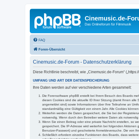
Cinemusic.de-Fo
Das Onlineforum für Filmmusik
FAQ
Foren-Übersicht
Cinemusic.de-Forum - Datenschutzerklärung
Diese Richtlinie beschreibt, wie „Cinemusic.de-Forum“ („https
UMFANG UND ART DER DATENSPEICHERUNG
Ihre Daten werden auf vier verschiedene Arten gesammelt:
Die Forensoftware phpBB erstellt bei Ihrem Besuch des Boards mehr
diesen Cookies sind die aktuelle ID Ihrer Sitzung (damit Ihnen all
angemeldet sind) sowie Informationen über Ihre Teilnahme an Umfra
standardmäßig eine Gültigkeit von einem Jahr. Alle Cookies können 
Weiterhin werden die Daten gespeichert, die Sie bei der Registrier
notwendig. Wenn durch den Betreiber weitere Daten als notwendig fe
Wenn Sie einen Beitrag oder eine private Nachricht erstellen, so w
gespeichert. Die IP-Adresse wird weiterhin bei folgenden Aktionen
Benutzer-Passwort) und gescheiterte Anmeldeversuche. Die von Ihre
Schließlich erfordern einzelne Funktionen des Boards, dass weite