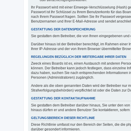
oder Benachrichtigungsfunktionen.
Ihr Passwort wird mit einer Einwege-Verschlüsselung (Hash) ge
Passwort ist Ihr Schlüssel zu Ihrem Benutzerkonto für das Boar
nach Ihrem Passwort fragen. Sollten Sie Ihr Passwort vergess
Benutzernamen und Ihrer E-Mail-Adresse und sendet anschließ
GESTATTUNG DER DATENSPEICHERUNG
Sie gestatten dem Betreiber, die von Ihnen eingegebenen und 
Darüber hinaus ist der Betreiber berechtigt, im Rahmen einer
Ihrer IP-Adresse und der von Ihrem Browser übermittelter Brow
REGELUNGEN BEZÜGLICH DER WEITERGABE IHRER DATEN
Zweck eines Boards ist es, einen Austausch mit anderen Persone
können. Der Betreiber kann jedoch festlegen, dass einzelne Inf
dazu haben, suchen Sie nach entsprechenden Informationen im F
Personen (Administratoren) zugänglich.
Andere als die oben genannten Daten wird der Betreiber nur mit
Strafverfolgungsbehörden) verpflichtet ist oder die Daten zur D
GESTATTUNG DER KONTAKTAUFNAHME
Sie gestatten dem Betreiber darüber hinaus, Sie unter den von
hinaus dürfen er und andere Benutzer Sie kontaktieren, sofern 
GELTUNGSBEREICH DIESER RICHTLINIE
Diese Richtlinie umfasst nur den Bereich der Seiten, die die 
darüber gesondert informieren.