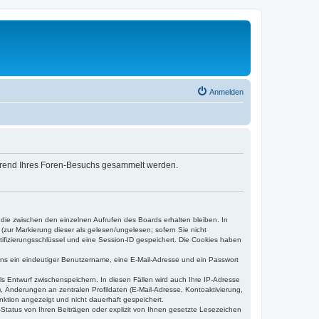
Anmelden
während Ihres Foren-Besuchs gesammelt werden.
 die zwischen den einzelnen Aufrufen des Boards erhalten bleiben. In
(zur Markierung dieser als gelesen/ungelesen; sofern Sie nicht
tifizierungsschlüssel und eine Session-ID gespeichert. Die Cookies haben
tens ein eindeutiger Benutzername, eine E-Mail-Adresse und ein Passwort
ls Entwurf zwischenspeichern. In diesen Fällen wird auch Ihre IP-Adresse
, Änderungen an zentralen Profildaten (E-Mail-Adresse, Kontoaktivierung,
nktion angezeigt und nicht dauerhaft gespeichert.
Status von Ihren Beiträgen oder explizit von Ihnen gesetzte Lesezeichen