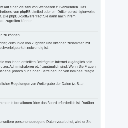
icht auf einer Vielzahl von Webseiten zu verwenden. Das
reibers, von phpBB Limited oder ein Dritter berechtigterweise
n. Die phpBB-Software fragt Sie dann nach Ihrem
ard zugreifen können.
en zu können.
itter, Zeitpunkte von Zugriffen und Aktionen zusammen mit
chverfolgbarkeit notwendig ist.
e von Ihnen erstellten Beiträge im Internet zugänglich sein
nutzer, Administratoren etc.) zugänglich sind. Wenn Sie Fragen
t dabei jedoch nur für den Betreiber und von ihm beauftragte
tzlicher Regelungen zur Weitergabe der Daten (z. B. an
raler Informationen über das Board erforderlich ist. Darüber
re weitere personenbezogene Daten verarbeitet, wird er Sie