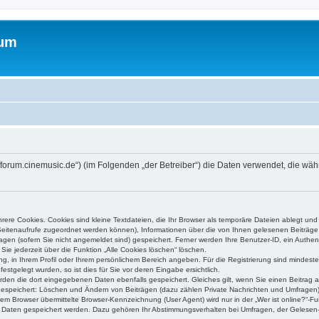
rum
://forum.cinemusic.de“) (im Folgenden „der Betreiber“) die Daten verwendet, die 
ere Cookies. Cookies sind kleine Textdateien, die Ihr Browser als temporäre Dateien ablegt und
e Seitenaufrufe zugeordnet werden können), Informationen über die von Ihnen gelesenen Beiträge 
gen (sofern Sie nicht angemeldet sind) gespeichert. Ferner werden Ihre Benutzer-ID, ein Authen
Sie jederzeit über die Funktion „Alle Cookies löschen“ löschen.
ung, in Ihrem Profil oder Ihrem persönlichem Bereich angeben. Für die Registrierung sind mindes
stgelegt wurden, so ist dies für Sie vor deren Eingabe ersichtlich.
erden die dort eingegebenen Daten ebenfalls gespeichert. Gleiches gilt, wenn Sie einen Beitrag a
 gespeichert: Löschen und Ändern von Beiträgen (dazu zählen Private Nachrichten und Umfragen)
m Browser übermittelte Browser-Kennzeichnung (User Agent) wird nur in der „Wer ist online?“-Fu
re Daten gespeichert werden. Dazu gehören Ihr Abstimmungsverhalten bei Umfragen, der Gelesen-