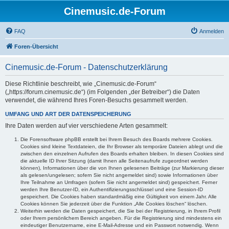
Cinemusic.de-Forum
FAQ
Anmelden
Foren-Übersicht
Cinemusic.de-Forum - Datenschutzerklärung
Diese Richtlinie beschreibt, wie „Cinemusic.de-Forum“
(„https://forum.cinemusic.de“) (im Folgenden „der Betreiber“) die Daten
verwendet, die während Ihres Foren-Besuchs gesammelt werden.
UMFANG UND ART DER DATENSPEICHERUNG
Ihre Daten werden auf vier verschiedene Arten gesammelt:
Die Forensoftware phpBB erstellt bei Ihrem Besuch des Boards mehrere Cookies.
Cookies sind kleine Textdateien, die Ihr Browser als temporäre Dateien ablegt und die
zwischen den einzelnen Aufrufen des Boards erhalten bleiben. In diesen Cookies sind
die aktuelle ID Ihrer Sitzung (damit Ihnen alle Seitenaufrufe zugeordnet werden
können), Informationen über die von Ihnen gelesenen Beiträge (zur Markierung dieser
als gelesen/ungelesen; sofern Sie nicht angemeldet sind) sowie Informationen über
Ihre Teilnahme an Umfragen (sofern Sie nicht angemeldet sind) gespeichert. Ferner
werden Ihre Benutzer-ID, ein Authentifizierungsschlüssel und eine Session-ID
gespeichert. Die Cookies haben standardmäßig eine Gültigkeit von einem Jahr. Alle
Cookies können Sie jederzeit über die Funktion „Alle Cookies löschen“ löschen.
Weiterhin werden die Daten gespeichert, die Sie bei der Registrierung, in Ihrem Profil
oder Ihrem persönlichem Bereich angeben. Für die Registrierung sind mindestens ein
eindeutiger Benutzername, eine E-Mail-Adresse und ein Passwort notwendig. Wenn