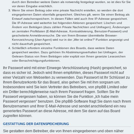
durch den Betreiber weitere Daten als notwendig festgelegt wurden, so ist dies für Sie
vor deren Eingabe ersichtlich.
Wenn Sie einen Beitrag oder eine private Nachricht erstellen, so werden die dort
eingegebenen Daten ebenfalls gespeichert. Gleiches gilt, wenn Sie einen Beitrag als
Entwurf zwischenspeichern. In diesen Fällen wird auch Ihre IP-Adresse gespeichert.
Die IP-Adresse wird weiterhin bei folgenden Aktionen gespeichert: Löschen und
Ändern von Beiträgen (dazu zählen Private Nachrichten und Umfragen), Änderungen
an zentralen Profildaten (E-Mail-Adresse, Kontoaktivierung, Benutzer-Passwort) und
gescheiterte Anmeldeversuche. Die von Ihrem Browser übermittelte Browser-
Kennzeichnung (User Agent) wird nur in der „Wer ist online?“-Funktion angezeigt und
nicht dauerhaft gespeichert.
Schließlich erfordern einzelne Funktionen des Boards, dass weitere Daten
gespeichert werden. Dazu gehören Ihr Abstimmungsverhalten bei Umfragen, der
Gelesen-Status von Ihren Beiträgen oder explizit von Ihnen gesetzte Lesezeichen
oder Benachrichtigungsfunktionen.
Ihr Passwort wird mit einer Einwege-Verschlüsselung (Hash) gespeichert, so
dass es sicher ist. Jedoch wird Ihnen empfohlen, dieses Passwort nicht auf
einer Vielzahl von Webseiten zu verwenden. Das Passwort ist Ihr Schlüssel zu
Ihrem Benutzerkonto für das Board, also gehen Sie mit ihm sorgsam um.
Insbesondere wird Sie kein Vertreter des Betreibers, von phpBB Limited oder
ein Dritter berechtigterweise nach Ihrem Passwort fragen. Sollten Sie Ihr
Passwort vergessen haben, so können Sie die Funktion „Ich habe mein
Passwort vergessen“ benutzen. Die phpBB-Software fragt Sie dann nach Ihrem
Benutzernamen und Ihrer E-Mail-Adresse und sendet anschließend ein neu
generiertes Passwort an diese Adresse, mit dem Sie dann auf das Board
zugreifen können.
GESTATTUNG DER DATENSPEICHERUNG
Sie gestatten dem Betreiber, die von Ihnen eingegebenen und oben näher