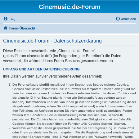
Cinemusic.de-Forum
FAQ
Anmelden
Foren-Übersicht
Cinemusic.de-Forum - Datenschutzerklärung
Diese Richtlinie beschreibt, wie „Cinemusic.de-Forum“
(„https://forum.cinemusic.de“) (im Folgenden „der Betreiber“) die Daten
verwendet, die während Ihres Foren-Besuchs gesammelt werden.
UMFANG UND ART DER DATENSPEICHERUNG
Ihre Daten werden auf vier verschiedene Arten gesammelt:
Die Forensoftware phpBB erstellt bei Ihrem Besuch des Boards mehrere Cookies.
Cookies sind kleine Textdateien, die Ihr Browser als temporäre Dateien ablegt und die
zwischen den einzelnen Aufrufen des Boards erhalten bleiben. In diesen Cookies sind
die aktuelle ID Ihrer Sitzung (damit Ihnen alle Seitenaufrufe zugeordnet werden
können), Informationen über die von Ihnen gelesenen Beiträge (zur Markierung dieser
als gelesen/ungelesen; sofern Sie nicht angemeldet sind) sowie Informationen über
Ihre Teilnahme an Umfragen (sofern Sie nicht angemeldet sind) gespeichert. Ferner
werden Ihre Benutzer-ID, ein Authentifizierungsschlüssel und eine Session-ID
gespeichert. Die Cookies haben standardmäßig eine Gültigkeit von einem Jahr. Alle
Cookies können Sie jederzeit über die Funktion „Alle Cookies löschen“ löschen.
Weiterhin werden die Daten gespeichert, die Sie bei der Registrierung, in Ihrem Profil
oder Ihrem persönlichem Bereich angeben. Für die Registrierung sind mindestens ein
eindeutiger Benutzername, eine E-Mail-Adresse und ein Passwort notwendig. Wenn