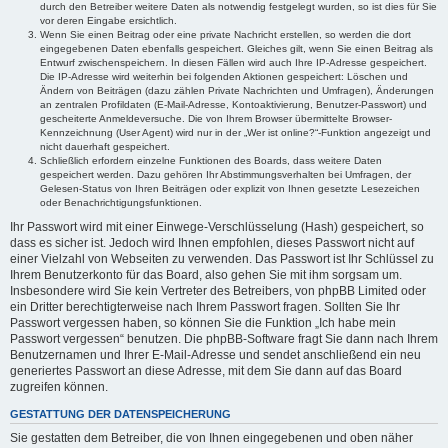
durch den Betreiber weitere Daten als notwendig festgelegt wurden, so ist dies für Sie
vor deren Eingabe ersichtlich.
Wenn Sie einen Beitrag oder eine private Nachricht erstellen, so werden die dort
eingegebenen Daten ebenfalls gespeichert. Gleiches gilt, wenn Sie einen Beitrag als
Entwurf zwischenspeichern. In diesen Fällen wird auch Ihre IP-Adresse gespeichert.
Die IP-Adresse wird weiterhin bei folgenden Aktionen gespeichert: Löschen und
Ändern von Beiträgen (dazu zählen Private Nachrichten und Umfragen), Änderungen
an zentralen Profildaten (E-Mail-Adresse, Kontoaktivierung, Benutzer-Passwort) und
gescheiterte Anmeldeversuche. Die von Ihrem Browser übermittelte Browser-
Kennzeichnung (User Agent) wird nur in der „Wer ist online?“-Funktion angezeigt und
nicht dauerhaft gespeichert.
Schließlich erfordern einzelne Funktionen des Boards, dass weitere Daten
gespeichert werden. Dazu gehören Ihr Abstimmungsverhalten bei Umfragen, der
Gelesen-Status von Ihren Beiträgen oder explizit von Ihnen gesetzte Lesezeichen
oder Benachrichtigungsfunktionen.
Ihr Passwort wird mit einer Einwege-Verschlüsselung (Hash) gespeichert, so
dass es sicher ist. Jedoch wird Ihnen empfohlen, dieses Passwort nicht auf
einer Vielzahl von Webseiten zu verwenden. Das Passwort ist Ihr Schlüssel zu
Ihrem Benutzerkonto für das Board, also gehen Sie mit ihm sorgsam um.
Insbesondere wird Sie kein Vertreter des Betreibers, von phpBB Limited oder
ein Dritter berechtigterweise nach Ihrem Passwort fragen. Sollten Sie Ihr
Passwort vergessen haben, so können Sie die Funktion „Ich habe mein
Passwort vergessen“ benutzen. Die phpBB-Software fragt Sie dann nach Ihrem
Benutzernamen und Ihrer E-Mail-Adresse und sendet anschließend ein neu
generiertes Passwort an diese Adresse, mit dem Sie dann auf das Board
zugreifen können.
GESTATTUNG DER DATENSPEICHERUNG
Sie gestatten dem Betreiber, die von Ihnen eingegebenen und oben näher