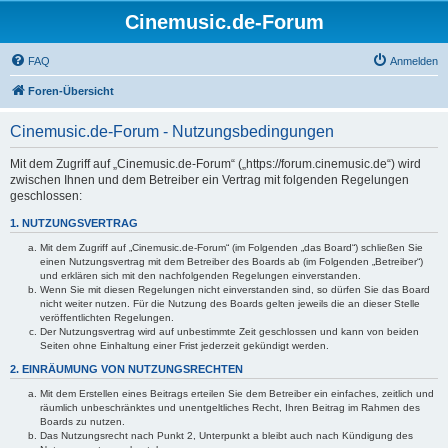
Cinemusic.de-Forum
FAQ
Anmelden
Foren-Übersicht
Cinemusic.de-Forum - Nutzungsbedingungen
Mit dem Zugriff auf „Cinemusic.de-Forum“ („https://forum.cinemusic.de“) wird
zwischen Ihnen und dem Betreiber ein Vertrag mit folgenden Regelungen
geschlossen:
1. NUTZUNGSVERTRAG
Mit dem Zugriff auf „Cinemusic.de-Forum“ (im Folgenden „das Board“) schließen Sie
einen Nutzungsvertrag mit dem Betreiber des Boards ab (im Folgenden „Betreiber“)
und erklären sich mit den nachfolgenden Regelungen einverstanden.
Wenn Sie mit diesen Regelungen nicht einverstanden sind, so dürfen Sie das Board
nicht weiter nutzen. Für die Nutzung des Boards gelten jeweils die an dieser Stelle
veröffentlichten Regelungen.
Der Nutzungsvertrag wird auf unbestimmte Zeit geschlossen und kann von beiden
Seiten ohne Einhaltung einer Frist jederzeit gekündigt werden.
2. EINRÄUMUNG VON NUTZUNGSRECHTEN
Mit dem Erstellen eines Beitrags erteilen Sie dem Betreiber ein einfaches, zeitlich und
räumlich unbeschränktes und unentgeltliches Recht, Ihren Beitrag im Rahmen des
Boards zu nutzen.
Das Nutzungsrecht nach Punkt 2, Unterpunkt a bleibt auch nach Kündigung des