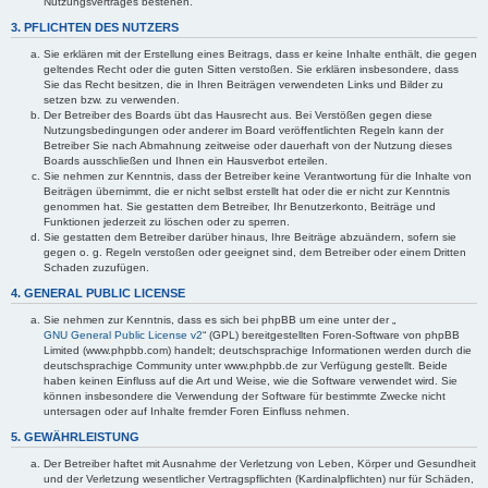
Nutzungsvertrages bestehen.
3. PFLICHTEN DES NUTZERS
Sie erklären mit der Erstellung eines Beitrags, dass er keine Inhalte enthält, die gegen
geltendes Recht oder die guten Sitten verstoßen. Sie erklären insbesondere, dass
Sie das Recht besitzen, die in Ihren Beiträgen verwendeten Links und Bilder zu
setzen bzw. zu verwenden.
Der Betreiber des Boards übt das Hausrecht aus. Bei Verstößen gegen diese
Nutzungsbedingungen oder anderer im Board veröffentlichten Regeln kann der
Betreiber Sie nach Abmahnung zeitweise oder dauerhaft von der Nutzung dieses
Boards ausschließen und Ihnen ein Hausverbot erteilen.
Sie nehmen zur Kenntnis, dass der Betreiber keine Verantwortung für die Inhalte von
Beiträgen übernimmt, die er nicht selbst erstellt hat oder die er nicht zur Kenntnis
genommen hat. Sie gestatten dem Betreiber, Ihr Benutzerkonto, Beiträge und
Funktionen jederzeit zu löschen oder zu sperren.
Sie gestatten dem Betreiber darüber hinaus, Ihre Beiträge abzuändern, sofern sie
gegen o. g. Regeln verstoßen oder geeignet sind, dem Betreiber oder einem Dritten
Schaden zuzufügen.
4. GENERAL PUBLIC LICENSE
Sie nehmen zur Kenntnis, dass es sich bei phpBB um eine unter der „
GNU General Public License v2
“ (GPL) bereitgestellten Foren-Software von phpBB
Limited (www.phpbb.com) handelt; deutschsprachige Informationen werden durch die
deutschsprachige Community unter www.phpbb.de zur Verfügung gestellt. Beide
haben keinen Einfluss auf die Art und Weise, wie die Software verwendet wird. Sie
können insbesondere die Verwendung der Software für bestimmte Zwecke nicht
untersagen oder auf Inhalte fremder Foren Einfluss nehmen.
5. GEWÄHRLEISTUNG
Der Betreiber haftet mit Ausnahme der Verletzung von Leben, Körper und Gesundheit
und der Verletzung wesentlicher Vertragspflichten (Kardinalpflichten) nur für Schäden,