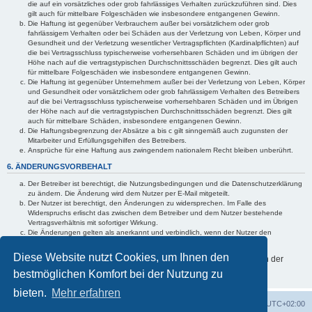
die auf ein vorsätzliches oder grob fahrlässiges Verhalten zurückzuführen sind. Dies
gilt auch für mittelbare Folgeschäden wie insbesondere entgangenen Gewinn.
Die Haftung ist gegenüber Verbrauchern außer bei vorsätzlichem oder grob
fahrlässigem Verhalten oder bei Schäden aus der Verletzung von Leben, Körper und
Gesundheit und der Verletzung wesentlicher Vertragspflichten (Kardinalpflichten) auf
die bei Vertragsschluss typischerweise vorhersehbaren Schäden und im übrigen der
Höhe nach auf die vertragstypischen Durchschnittsschäden begrenzt. Dies gilt auch
für mittelbare Folgeschäden wie insbesondere entgangenen Gewinn.
Die Haftung ist gegenüber Unternehmern außer bei der Verletzung von Leben, Körper
und Gesundheit oder vorsätzlichem oder grob fahrlässigem Verhalten des Betreibers
auf die bei Vertragsschluss typischerweise vorhersehbaren Schäden und im Übrigen
der Höhe nach auf die vertragstypischen Durchschnittsschäden begrenzt. Dies gilt
auch für mittelbare Schäden, insbesondere entgangenen Gewinn.
Die Haftungsbegrenzung der Absätze a bis c gilt sinngemäß auch zugunsten der
Mitarbeiter und Erfüllungsgehilfen des Betreibers.
Ansprüche für eine Haftung aus zwingendem nationalem Recht bleiben unberührt.
6. ÄNDERUNGSVORBEHALT
Der Betreiber ist berechtigt, die Nutzungsbedingungen und die Datenschutzerklärung
zu ändern. Die Änderung wird dem Nutzer per E-Mail mitgeteilt.
Der Nutzer ist berechtigt, den Änderungen zu widersprechen. Im Falle des
Widerspruchs erlischt das zwischen dem Betreiber und dem Nutzer bestehende
Vertragsverhältnis mit sofortiger Wirkung.
Die Änderungen gelten als anerkannt und verbindlich, wenn der Nutzer den
Änderungen zugestimmt hat.
Diese Website nutzt Cookies, um Ihnen den
Informationen über den Umgang mit Ihren persönlichen Daten sind in der
Datenschutzerklärung enthalten.
bestmöglichen Komfort bei der Nutzung zu
bieten.
Mehr erfahren
Foren-Übersicht
Alle Cookies löschen
Alle Zeiten sind
UTC+02:00