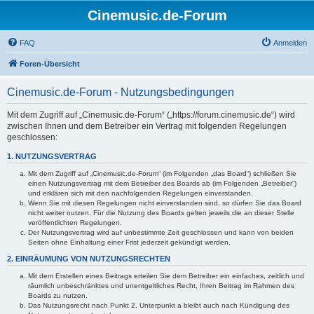
Cinemusic.de-Forum
FAQ
Anmelden
Foren-Übersicht
Cinemusic.de-Forum - Nutzungsbedingungen
Mit dem Zugriff auf „Cinemusic.de-Forum“ („https://forum.cinemusic.de“) wird
zwischen Ihnen und dem Betreiber ein Vertrag mit folgenden Regelungen
geschlossen:
1. NUTZUNGSVERTRAG
Mit dem Zugriff auf „Cinemusic.de-Forum“ (im Folgenden „das Board“) schließen Sie
einen Nutzungsvertrag mit dem Betreiber des Boards ab (im Folgenden „Betreiber“)
und erklären sich mit den nachfolgenden Regelungen einverstanden.
Wenn Sie mit diesen Regelungen nicht einverstanden sind, so dürfen Sie das Board
nicht weiter nutzen. Für die Nutzung des Boards gelten jeweils die an dieser Stelle
veröffentlichten Regelungen.
Der Nutzungsvertrag wird auf unbestimmte Zeit geschlossen und kann von beiden
Seiten ohne Einhaltung einer Frist jederzeit gekündigt werden.
2. EINRÄUMUNG VON NUTZUNGSRECHTEN
Mit dem Erstellen eines Beitrags erteilen Sie dem Betreiber ein einfaches, zeitlich und
räumlich unbeschränktes und unentgeltliches Recht, Ihren Beitrag im Rahmen des
Boards zu nutzen.
Das Nutzungsrecht nach Punkt 2, Unterpunkt a bleibt auch nach Kündigung des