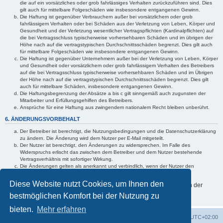
die auf ein vorsätzliches oder grob fahrlässiges Verhalten zurückzuführen sind. Dies
gilt auch für mittelbare Folgeschäden wie insbesondere entgangenen Gewinn.
Die Haftung ist gegenüber Verbrauchern außer bei vorsätzlichem oder grob
fahrlässigem Verhalten oder bei Schäden aus der Verletzung von Leben, Körper und
Gesundheit und der Verletzung wesentlicher Vertragspflichten (Kardinalpflichten) auf
die bei Vertragsschluss typischerweise vorhersehbaren Schäden und im übrigen der
Höhe nach auf die vertragstypischen Durchschnittsschäden begrenzt. Dies gilt auch
für mittelbare Folgeschäden wie insbesondere entgangenen Gewinn.
Die Haftung ist gegenüber Unternehmern außer bei der Verletzung von Leben, Körper
und Gesundheit oder vorsätzlichem oder grob fahrlässigem Verhalten des Betreibers
auf die bei Vertragsschluss typischerweise vorhersehbaren Schäden und im Übrigen
der Höhe nach auf die vertragstypischen Durchschnittsschäden begrenzt. Dies gilt
auch für mittelbare Schäden, insbesondere entgangenen Gewinn.
Die Haftungsbegrenzung der Absätze a bis c gilt sinngemäß auch zugunsten der
Mitarbeiter und Erfüllungsgehilfen des Betreibers.
Ansprüche für eine Haftung aus zwingendem nationalem Recht bleiben unberührt.
6. ÄNDERUNGSVORBEHALT
Der Betreiber ist berechtigt, die Nutzungsbedingungen und die Datenschutzerklärung
zu ändern. Die Änderung wird dem Nutzer per E-Mail mitgeteilt.
Der Nutzer ist berechtigt, den Änderungen zu widersprechen. Im Falle des
Widerspruchs erlischt das zwischen dem Betreiber und dem Nutzer bestehende
Vertragsverhältnis mit sofortiger Wirkung.
Die Änderungen gelten als anerkannt und verbindlich, wenn der Nutzer den
Änderungen zugestimmt hat.
Diese Website nutzt Cookies, um Ihnen den
Informationen über den Umgang mit Ihren persönlichen Daten sind in der
Datenschutzerklärung enthalten.
bestmöglichen Komfort bei der Nutzung zu
bieten.
Mehr erfahren
Foren-Übersicht
Alle Cookies löschen
Alle Zeiten sind
UTC+02:00