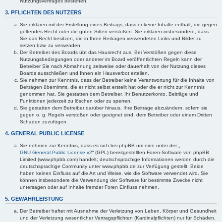
Nutzungsvertrages bestehen.
3. PFLICHTEN DES NUTZERS
Sie erklären mit der Erstellung eines Beitrags, dass er keine Inhalte enthält, die gegen
geltendes Recht oder die guten Sitten verstoßen. Sie erklären insbesondere, dass
Sie das Recht besitzen, die in Ihren Beiträgen verwendeten Links und Bilder zu
setzen bzw. zu verwenden.
Der Betreiber des Boards übt das Hausrecht aus. Bei Verstößen gegen diese
Nutzungsbedingungen oder anderer im Board veröffentlichten Regeln kann der
Betreiber Sie nach Abmahnung zeitweise oder dauerhaft von der Nutzung dieses
Boards ausschließen und Ihnen ein Hausverbot erteilen.
Sie nehmen zur Kenntnis, dass der Betreiber keine Verantwortung für die Inhalte von
Beiträgen übernimmt, die er nicht selbst erstellt hat oder die er nicht zur Kenntnis
genommen hat. Sie gestatten dem Betreiber, Ihr Benutzerkonto, Beiträge und
Funktionen jederzeit zu löschen oder zu sperren.
Sie gestatten dem Betreiber darüber hinaus, Ihre Beiträge abzuändern, sofern sie
gegen o. g. Regeln verstoßen oder geeignet sind, dem Betreiber oder einem Dritten
Schaden zuzufügen.
4. GENERAL PUBLIC LICENSE
Sie nehmen zur Kenntnis, dass es sich bei phpBB um eine unter der „
GNU General Public License v2
“ (GPL) bereitgestellten Foren-Software von phpBB
Limited (www.phpbb.com) handelt; deutschsprachige Informationen werden durch die
deutschsprachige Community unter www.phpbb.de zur Verfügung gestellt. Beide
haben keinen Einfluss auf die Art und Weise, wie die Software verwendet wird. Sie
können insbesondere die Verwendung der Software für bestimmte Zwecke nicht
untersagen oder auf Inhalte fremder Foren Einfluss nehmen.
5. GEWÄHRLEISTUNG
Der Betreiber haftet mit Ausnahme der Verletzung von Leben, Körper und Gesundheit
und der Verletzung wesentlicher Vertragspflichten (Kardinalpflichten) nur für Schäden,