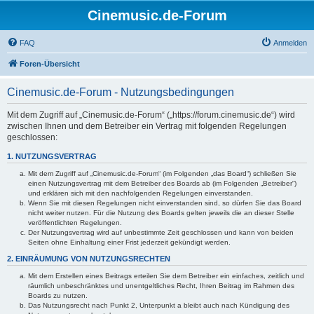
Cinemusic.de-Forum
FAQ
Anmelden
Foren-Übersicht
Cinemusic.de-Forum - Nutzungsbedingungen
Mit dem Zugriff auf „Cinemusic.de-Forum“ („https://forum.cinemusic.de“) wird
zwischen Ihnen und dem Betreiber ein Vertrag mit folgenden Regelungen
geschlossen:
1. NUTZUNGSVERTRAG
Mit dem Zugriff auf „Cinemusic.de-Forum“ (im Folgenden „das Board“) schließen Sie
einen Nutzungsvertrag mit dem Betreiber des Boards ab (im Folgenden „Betreiber“)
und erklären sich mit den nachfolgenden Regelungen einverstanden.
Wenn Sie mit diesen Regelungen nicht einverstanden sind, so dürfen Sie das Board
nicht weiter nutzen. Für die Nutzung des Boards gelten jeweils die an dieser Stelle
veröffentlichten Regelungen.
Der Nutzungsvertrag wird auf unbestimmte Zeit geschlossen und kann von beiden
Seiten ohne Einhaltung einer Frist jederzeit gekündigt werden.
2. EINRÄUMUNG VON NUTZUNGSRECHTEN
Mit dem Erstellen eines Beitrags erteilen Sie dem Betreiber ein einfaches, zeitlich und
räumlich unbeschränktes und unentgeltliches Recht, Ihren Beitrag im Rahmen des
Boards zu nutzen.
Das Nutzungsrecht nach Punkt 2, Unterpunkt a bleibt auch nach Kündigung des