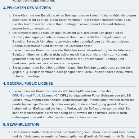
Nutzungsvertrages bestehen.
3. PFLICHTEN DES NUTZERS
Sie erklären mit der Erstellung eines Beitrags, dass er keine Inhalte enthält, die gegen
geltendes Recht oder die guten Sitten verstoßen. Sie erklären insbesondere, dass
Sie das Recht besitzen, die in Ihren Beiträgen verwendeten Links und Bilder zu
setzen bzw. zu verwenden.
Der Betreiber des Boards übt das Hausrecht aus. Bei Verstößen gegen diese
Nutzungsbedingungen oder anderer im Board veröffentlichten Regeln kann der
Betreiber Sie nach Abmahnung zeitweise oder dauerhaft von der Nutzung dieses
Boards ausschließen und Ihnen ein Hausverbot erteilen.
Sie nehmen zur Kenntnis, dass der Betreiber keine Verantwortung für die Inhalte von
Beiträgen übernimmt, die er nicht selbst erstellt hat oder die er nicht zur Kenntnis
genommen hat. Sie gestatten dem Betreiber, Ihr Benutzerkonto, Beiträge und
Funktionen jederzeit zu löschen oder zu sperren.
Sie gestatten dem Betreiber darüber hinaus, Ihre Beiträge abzuändern, sofern sie
gegen o. g. Regeln verstoßen oder geeignet sind, dem Betreiber oder einem Dritten
Schaden zuzufügen.
4. GENERAL PUBLIC LICENSE
Sie nehmen zur Kenntnis, dass es sich bei phpBB um eine unter der „
GNU General Public License v2
“ (GPL) bereitgestellten Foren-Software von phpBB
Limited (www.phpbb.com) handelt; deutschsprachige Informationen werden durch die
deutschsprachige Community unter www.phpbb.de zur Verfügung gestellt. Beide
haben keinen Einfluss auf die Art und Weise, wie die Software verwendet wird. Sie
können insbesondere die Verwendung der Software für bestimmte Zwecke nicht
untersagen oder auf Inhalte fremder Foren Einfluss nehmen.
5. GEWÄHRLEISTUNG
Der Betreiber haftet mit Ausnahme der Verletzung von Leben, Körper und Gesundheit
und der Verletzung wesentlicher Vertragspflichten (Kardinalpflichten) nur für Schäden,