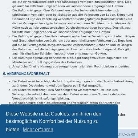
die auf ein vorsätzliches oder grob fahrlässiges Verhalten zurückzuführen sind. Dies
gilt auch für mittelbare Folgeschäden wie insbesondere entgangenen Gewinn.
Die Haftung ist gegenüber Verbrauchern außer bei vorsätzlichem oder grob
fahrlässigem Verhalten oder bei Schäden aus der Verletzung von Leben, Körper und
Gesundheit und der Verletzung wesentlicher Vertragspflichten (Kardinalpflichten) auf
die bei Vertragsschluss typischerweise vorhersehbaren Schäden und im übrigen der
Höhe nach auf die vertragstypischen Durchschnittsschäden begrenzt. Dies gilt auch
für mittelbare Folgeschäden wie insbesondere entgangenen Gewinn.
Die Haftung ist gegenüber Unternehmern außer bei der Verletzung von Leben, Körper
und Gesundheit oder vorsätzlichem oder grob fahrlässigem Verhalten des Betreibers
auf die bei Vertragsschluss typischerweise vorhersehbaren Schäden und im Übrigen
der Höhe nach auf die vertragstypischen Durchschnittsschäden begrenzt. Dies gilt
auch für mittelbare Schäden, insbesondere entgangenen Gewinn.
Die Haftungsbegrenzung der Absätze a bis c gilt sinngemäß auch zugunsten der
Mitarbeiter und Erfüllungsgehilfen des Betreibers.
Ansprüche für eine Haftung aus zwingendem nationalem Recht bleiben unberührt.
6. ÄNDERUNGSVORBEHALT
Der Betreiber ist berechtigt, die Nutzungsbedingungen und die Datenschutzerklärung
zu ändern. Die Änderung wird dem Nutzer per E-Mail mitgeteilt.
Der Nutzer ist berechtigt, den Änderungen zu widersprechen. Im Falle des
Widerspruchs erlischt das zwischen dem Betreiber und dem Nutzer bestehende
Vertragsverhältnis mit sofortiger Wirkung.
Die Änderungen gelten als anerkannt und verbindlich, wenn der Nutzer den
Änderungen zugestimmt hat.
Diese Website nutzt Cookies, um Ihnen den
Informationen über den Umgang mit Ihren persönlichen Daten sind in der
Datenschutzerklärung enthalten.
bestmöglichen Komfort bei der Nutzung zu
bieten.
Mehr erfahren
Foren-Übersicht
Alle Cookies löschen
Alle Zeiten sind
UTC+02:00