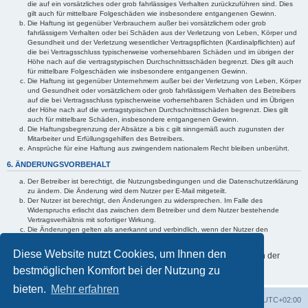
die auf ein vorsätzliches oder grob fahrlässiges Verhalten zurückzuführen sind. Dies
gilt auch für mittelbare Folgeschäden wie insbesondere entgangenen Gewinn.
Die Haftung ist gegenüber Verbrauchern außer bei vorsätzlichem oder grob
fahrlässigem Verhalten oder bei Schäden aus der Verletzung von Leben, Körper und
Gesundheit und der Verletzung wesentlicher Vertragspflichten (Kardinalpflichten) auf
die bei Vertragsschluss typischerweise vorhersehbaren Schäden und im übrigen der
Höhe nach auf die vertragstypischen Durchschnittsschäden begrenzt. Dies gilt auch
für mittelbare Folgeschäden wie insbesondere entgangenen Gewinn.
Die Haftung ist gegenüber Unternehmern außer bei der Verletzung von Leben, Körper
und Gesundheit oder vorsätzlichem oder grob fahrlässigem Verhalten des Betreibers
auf die bei Vertragsschluss typischerweise vorhersehbaren Schäden und im Übrigen
der Höhe nach auf die vertragstypischen Durchschnittsschäden begrenzt. Dies gilt
auch für mittelbare Schäden, insbesondere entgangenen Gewinn.
Die Haftungsbegrenzung der Absätze a bis c gilt sinngemäß auch zugunsten der
Mitarbeiter und Erfüllungsgehilfen des Betreibers.
Ansprüche für eine Haftung aus zwingendem nationalem Recht bleiben unberührt.
6. ÄNDERUNGSVORBEHALT
Der Betreiber ist berechtigt, die Nutzungsbedingungen und die Datenschutzerklärung
zu ändern. Die Änderung wird dem Nutzer per E-Mail mitgeteilt.
Der Nutzer ist berechtigt, den Änderungen zu widersprechen. Im Falle des
Widerspruchs erlischt das zwischen dem Betreiber und dem Nutzer bestehende
Vertragsverhältnis mit sofortiger Wirkung.
Die Änderungen gelten als anerkannt und verbindlich, wenn der Nutzer den
Änderungen zugestimmt hat.
Diese Website nutzt Cookies, um Ihnen den
Informationen über den Umgang mit Ihren persönlichen Daten sind in der
Datenschutzerklärung enthalten.
bestmöglichen Komfort bei der Nutzung zu
bieten.
Mehr erfahren
Foren-Übersicht
Alle Cookies löschen
Alle Zeiten sind
UTC+02:00