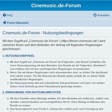
Cinemusic.de-Forum
FAQ
Anmelden
Foren-Übersicht
Cinemusic.de-Forum - Nutzungsbedingungen
Mit dem Zugriff auf „Cinemusic.de-Forum“ („https://forum.cinemusic.de“) wird
zwischen Ihnen und dem Betreiber ein Vertrag mit folgenden Regelungen
geschlossen:
1. NUTZUNGSVERTRAG
Mit dem Zugriff auf „Cinemusic.de-Forum“ (im Folgenden „das Board“) schließen Sie
einen Nutzungsvertrag mit dem Betreiber des Boards ab (im Folgenden „Betreiber“)
und erklären sich mit den nachfolgenden Regelungen einverstanden.
Wenn Sie mit diesen Regelungen nicht einverstanden sind, so dürfen Sie das Board
nicht weiter nutzen. Für die Nutzung des Boards gelten jeweils die an dieser Stelle
veröffentlichten Regelungen.
Der Nutzungsvertrag wird auf unbestimmte Zeit geschlossen und kann von beiden
Seiten ohne Einhaltung einer Frist jederzeit gekündigt werden.
2. EINRÄUMUNG VON NUTZUNGSRECHTEN
Mit dem Erstellen eines Beitrags erteilen Sie dem Betreiber ein einfaches, zeitlich und
räumlich unbeschränktes und unentgeltliches Recht, Ihren Beitrag im Rahmen des
Boards zu nutzen.
Das Nutzungsrecht nach Punkt 2, Unterpunkt a bleibt auch nach Kündigung des