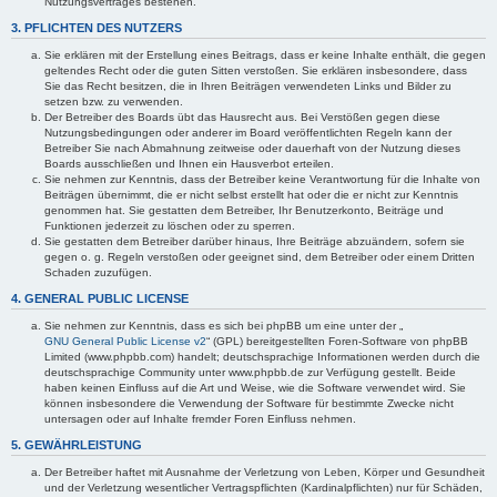
Nutzungsvertrages bestehen.
3. PFLICHTEN DES NUTZERS
Sie erklären mit der Erstellung eines Beitrags, dass er keine Inhalte enthält, die gegen
geltendes Recht oder die guten Sitten verstoßen. Sie erklären insbesondere, dass
Sie das Recht besitzen, die in Ihren Beiträgen verwendeten Links und Bilder zu
setzen bzw. zu verwenden.
Der Betreiber des Boards übt das Hausrecht aus. Bei Verstößen gegen diese
Nutzungsbedingungen oder anderer im Board veröffentlichten Regeln kann der
Betreiber Sie nach Abmahnung zeitweise oder dauerhaft von der Nutzung dieses
Boards ausschließen und Ihnen ein Hausverbot erteilen.
Sie nehmen zur Kenntnis, dass der Betreiber keine Verantwortung für die Inhalte von
Beiträgen übernimmt, die er nicht selbst erstellt hat oder die er nicht zur Kenntnis
genommen hat. Sie gestatten dem Betreiber, Ihr Benutzerkonto, Beiträge und
Funktionen jederzeit zu löschen oder zu sperren.
Sie gestatten dem Betreiber darüber hinaus, Ihre Beiträge abzuändern, sofern sie
gegen o. g. Regeln verstoßen oder geeignet sind, dem Betreiber oder einem Dritten
Schaden zuzufügen.
4. GENERAL PUBLIC LICENSE
Sie nehmen zur Kenntnis, dass es sich bei phpBB um eine unter der „
GNU General Public License v2
“ (GPL) bereitgestellten Foren-Software von phpBB
Limited (www.phpbb.com) handelt; deutschsprachige Informationen werden durch die
deutschsprachige Community unter www.phpbb.de zur Verfügung gestellt. Beide
haben keinen Einfluss auf die Art und Weise, wie die Software verwendet wird. Sie
können insbesondere die Verwendung der Software für bestimmte Zwecke nicht
untersagen oder auf Inhalte fremder Foren Einfluss nehmen.
5. GEWÄHRLEISTUNG
Der Betreiber haftet mit Ausnahme der Verletzung von Leben, Körper und Gesundheit
und der Verletzung wesentlicher Vertragspflichten (Kardinalpflichten) nur für Schäden,