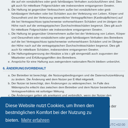
die auf ein vorsätzliches oder grob fahrlässiges Verhalten zurückzuführen sind. Dies
gilt auch für mittelbare Folgeschäden wie insbesondere entgangenen Gewinn.
Die Haftung ist gegenüber Verbrauchern außer bei vorsätzlichem oder grob
fahrlässigem Verhalten oder bei Schäden aus der Verletzung von Leben, Körper und
Gesundheit und der Verletzung wesentlicher Vertragspflichten (Kardinalpflichten) auf
die bei Vertragsschluss typischerweise vorhersehbaren Schäden und im übrigen der
Höhe nach auf die vertragstypischen Durchschnittsschäden begrenzt. Dies gilt auch
für mittelbare Folgeschäden wie insbesondere entgangenen Gewinn.
Die Haftung ist gegenüber Unternehmern außer bei der Verletzung von Leben, Körper
und Gesundheit oder vorsätzlichem oder grob fahrlässigem Verhalten des Betreibers
auf die bei Vertragsschluss typischerweise vorhersehbaren Schäden und im Übrigen
der Höhe nach auf die vertragstypischen Durchschnittsschäden begrenzt. Dies gilt
auch für mittelbare Schäden, insbesondere entgangenen Gewinn.
Die Haftungsbegrenzung der Absätze a bis c gilt sinngemäß auch zugunsten der
Mitarbeiter und Erfüllungsgehilfen des Betreibers.
Ansprüche für eine Haftung aus zwingendem nationalem Recht bleiben unberührt.
6. ÄNDERUNGSVORBEHALT
Der Betreiber ist berechtigt, die Nutzungsbedingungen und die Datenschutzerklärung
zu ändern. Die Änderung wird dem Nutzer per E-Mail mitgeteilt.
Der Nutzer ist berechtigt, den Änderungen zu widersprechen. Im Falle des
Widerspruchs erlischt das zwischen dem Betreiber und dem Nutzer bestehende
Vertragsverhältnis mit sofortiger Wirkung.
Die Änderungen gelten als anerkannt und verbindlich, wenn der Nutzer den
Änderungen zugestimmt hat.
Diese Website nutzt Cookies, um Ihnen den
Informationen über den Umgang mit Ihren persönlichen Daten sind in der
Datenschutzerklärung enthalten.
bestmöglichen Komfort bei der Nutzung zu
bieten.
Mehr erfahren
Foren-Übersicht
Alle Cookies löschen
Alle Zeiten sind
UTC+02:00