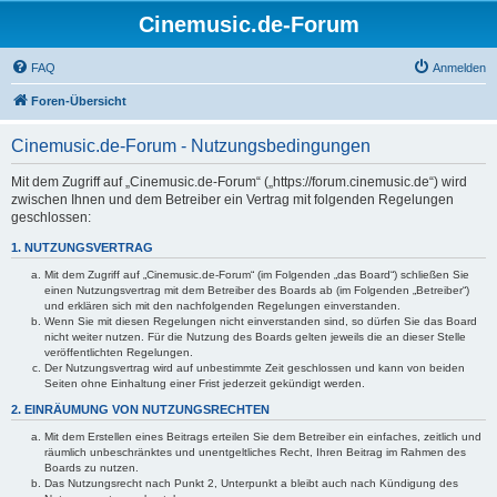
Cinemusic.de-Forum
FAQ
Anmelden
Foren-Übersicht
Cinemusic.de-Forum - Nutzungsbedingungen
Mit dem Zugriff auf „Cinemusic.de-Forum“ („https://forum.cinemusic.de“) wird
zwischen Ihnen und dem Betreiber ein Vertrag mit folgenden Regelungen
geschlossen:
1. NUTZUNGSVERTRAG
Mit dem Zugriff auf „Cinemusic.de-Forum“ (im Folgenden „das Board“) schließen Sie
einen Nutzungsvertrag mit dem Betreiber des Boards ab (im Folgenden „Betreiber“)
und erklären sich mit den nachfolgenden Regelungen einverstanden.
Wenn Sie mit diesen Regelungen nicht einverstanden sind, so dürfen Sie das Board
nicht weiter nutzen. Für die Nutzung des Boards gelten jeweils die an dieser Stelle
veröffentlichten Regelungen.
Der Nutzungsvertrag wird auf unbestimmte Zeit geschlossen und kann von beiden
Seiten ohne Einhaltung einer Frist jederzeit gekündigt werden.
2. EINRÄUMUNG VON NUTZUNGSRECHTEN
Mit dem Erstellen eines Beitrags erteilen Sie dem Betreiber ein einfaches, zeitlich und
räumlich unbeschränktes und unentgeltliches Recht, Ihren Beitrag im Rahmen des
Boards zu nutzen.
Das Nutzungsrecht nach Punkt 2, Unterpunkt a bleibt auch nach Kündigung des