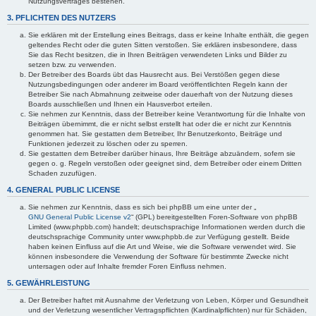
Nutzungsvertrages bestehen.
3. PFLICHTEN DES NUTZERS
Sie erklären mit der Erstellung eines Beitrags, dass er keine Inhalte enthält, die gegen
geltendes Recht oder die guten Sitten verstoßen. Sie erklären insbesondere, dass
Sie das Recht besitzen, die in Ihren Beiträgen verwendeten Links und Bilder zu
setzen bzw. zu verwenden.
Der Betreiber des Boards übt das Hausrecht aus. Bei Verstößen gegen diese
Nutzungsbedingungen oder anderer im Board veröffentlichten Regeln kann der
Betreiber Sie nach Abmahnung zeitweise oder dauerhaft von der Nutzung dieses
Boards ausschließen und Ihnen ein Hausverbot erteilen.
Sie nehmen zur Kenntnis, dass der Betreiber keine Verantwortung für die Inhalte von
Beiträgen übernimmt, die er nicht selbst erstellt hat oder die er nicht zur Kenntnis
genommen hat. Sie gestatten dem Betreiber, Ihr Benutzerkonto, Beiträge und
Funktionen jederzeit zu löschen oder zu sperren.
Sie gestatten dem Betreiber darüber hinaus, Ihre Beiträge abzuändern, sofern sie
gegen o. g. Regeln verstoßen oder geeignet sind, dem Betreiber oder einem Dritten
Schaden zuzufügen.
4. GENERAL PUBLIC LICENSE
Sie nehmen zur Kenntnis, dass es sich bei phpBB um eine unter der „
GNU General Public License v2
“ (GPL) bereitgestellten Foren-Software von phpBB
Limited (www.phpbb.com) handelt; deutschsprachige Informationen werden durch die
deutschsprachige Community unter www.phpbb.de zur Verfügung gestellt. Beide
haben keinen Einfluss auf die Art und Weise, wie die Software verwendet wird. Sie
können insbesondere die Verwendung der Software für bestimmte Zwecke nicht
untersagen oder auf Inhalte fremder Foren Einfluss nehmen.
5. GEWÄHRLEISTUNG
Der Betreiber haftet mit Ausnahme der Verletzung von Leben, Körper und Gesundheit
und der Verletzung wesentlicher Vertragspflichten (Kardinalpflichten) nur für Schäden,