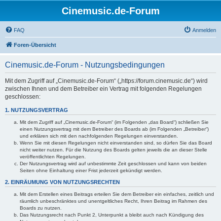
Cinemusic.de-Forum
FAQ
Anmelden
Foren-Übersicht
Cinemusic.de-Forum - Nutzungsbedingungen
Mit dem Zugriff auf „Cinemusic.de-Forum“ („https://forum.cinemusic.de“) wird
zwischen Ihnen und dem Betreiber ein Vertrag mit folgenden Regelungen
geschlossen:
1. NUTZUNGSVERTRAG
Mit dem Zugriff auf „Cinemusic.de-Forum“ (im Folgenden „das Board“) schließen Sie
einen Nutzungsvertrag mit dem Betreiber des Boards ab (im Folgenden „Betreiber“)
und erklären sich mit den nachfolgenden Regelungen einverstanden.
Wenn Sie mit diesen Regelungen nicht einverstanden sind, so dürfen Sie das Board
nicht weiter nutzen. Für die Nutzung des Boards gelten jeweils die an dieser Stelle
veröffentlichten Regelungen.
Der Nutzungsvertrag wird auf unbestimmte Zeit geschlossen und kann von beiden
Seiten ohne Einhaltung einer Frist jederzeit gekündigt werden.
2. EINRÄUMUNG VON NUTZUNGSRECHTEN
Mit dem Erstellen eines Beitrags erteilen Sie dem Betreiber ein einfaches, zeitlich und
räumlich unbeschränktes und unentgeltliches Recht, Ihren Beitrag im Rahmen des
Boards zu nutzen.
Das Nutzungsrecht nach Punkt 2, Unterpunkt a bleibt auch nach Kündigung des