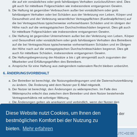
die auf ein vorsätzliches oder grob fahrlässiges Verhalten zurückzuführen sind. Dies
gilt auch für mittelbare Folgeschäden wie insbesondere entgangenen Gewinn.
Die Haftung ist gegenüber Verbrauchern außer bei vorsätzlichem oder grob
fahrlässigem Verhalten oder bei Schäden aus der Verletzung von Leben, Körper und
Gesundheit und der Verletzung wesentlicher Vertragspflichten (Kardinalpflichten) auf
die bei Vertragsschluss typischerweise vorhersehbaren Schäden und im übrigen der
Höhe nach auf die vertragstypischen Durchschnittsschäden begrenzt. Dies gilt auch
für mittelbare Folgeschäden wie insbesondere entgangenen Gewinn.
Die Haftung ist gegenüber Unternehmern außer bei der Verletzung von Leben, Körper
und Gesundheit oder vorsätzlichem oder grob fahrlässigem Verhalten des Betreibers
auf die bei Vertragsschluss typischerweise vorhersehbaren Schäden und im Übrigen
der Höhe nach auf die vertragstypischen Durchschnittsschäden begrenzt. Dies gilt
auch für mittelbare Schäden, insbesondere entgangenen Gewinn.
Die Haftungsbegrenzung der Absätze a bis c gilt sinngemäß auch zugunsten der
Mitarbeiter und Erfüllungsgehilfen des Betreibers.
Ansprüche für eine Haftung aus zwingendem nationalem Recht bleiben unberührt.
6. ÄNDERUNGSVORBEHALT
Der Betreiber ist berechtigt, die Nutzungsbedingungen und die Datenschutzerklärung
zu ändern. Die Änderung wird dem Nutzer per E-Mail mitgeteilt.
Der Nutzer ist berechtigt, den Änderungen zu widersprechen. Im Falle des
Widerspruchs erlischt das zwischen dem Betreiber und dem Nutzer bestehende
Vertragsverhältnis mit sofortiger Wirkung.
Die Änderungen gelten als anerkannt und verbindlich, wenn der Nutzer den
Änderungen zugestimmt hat.
Diese Website nutzt Cookies, um Ihnen den
Informationen über den Umgang mit Ihren persönlichen Daten sind in der
Datenschutzerklärung enthalten.
bestmöglichen Komfort bei der Nutzung zu
bieten.
Mehr erfahren
Foren-Übersicht
Alle Cookies löschen
Alle Zeiten sind
UTC+02:00