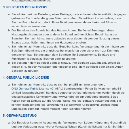
Nutzungsvertrages bestehen.
3. PFLICHTEN DES NUTZERS
Sie erklären mit der Erstellung eines Beitrags, dass er keine Inhalte enthält, die gegen
geltendes Recht oder die guten Sitten verstoßen. Sie erklären insbesondere, dass
Sie das Recht besitzen, die in Ihren Beiträgen verwendeten Links und Bilder zu
setzen bzw. zu verwenden.
Der Betreiber des Boards übt das Hausrecht aus. Bei Verstößen gegen diese
Nutzungsbedingungen oder anderer im Board veröffentlichten Regeln kann der
Betreiber Sie nach Abmahnung zeitweise oder dauerhaft von der Nutzung dieses
Boards ausschließen und Ihnen ein Hausverbot erteilen.
Sie nehmen zur Kenntnis, dass der Betreiber keine Verantwortung für die Inhalte von
Beiträgen übernimmt, die er nicht selbst erstellt hat oder die er nicht zur Kenntnis
genommen hat. Sie gestatten dem Betreiber, Ihr Benutzerkonto, Beiträge und
Funktionen jederzeit zu löschen oder zu sperren.
Sie gestatten dem Betreiber darüber hinaus, Ihre Beiträge abzuändern, sofern sie
gegen o. g. Regeln verstoßen oder geeignet sind, dem Betreiber oder einem Dritten
Schaden zuzufügen.
4. GENERAL PUBLIC LICENSE
Sie nehmen zur Kenntnis, dass es sich bei phpBB um eine unter der „
GNU General Public License v2
“ (GPL) bereitgestellten Foren-Software von phpBB
Limited (www.phpbb.com) handelt; deutschsprachige Informationen werden durch die
deutschsprachige Community unter www.phpbb.de zur Verfügung gestellt. Beide
haben keinen Einfluss auf die Art und Weise, wie die Software verwendet wird. Sie
können insbesondere die Verwendung der Software für bestimmte Zwecke nicht
untersagen oder auf Inhalte fremder Foren Einfluss nehmen.
5. GEWÄHRLEISTUNG
Der Betreiber haftet mit Ausnahme der Verletzung von Leben, Körper und Gesundheit
und der Verletzung wesentlicher Vertragspflichten (Kardinalpflichten) nur für Schäden,