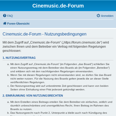
Cinemusic.de-Forum
FAQ
Anmelden
Foren-Übersicht
Cinemusic.de-Forum - Nutzungsbedingungen
Mit dem Zugriff auf „Cinemusic.de-Forum“ („https://forum.cinemusic.de“) wird
zwischen Ihnen und dem Betreiber ein Vertrag mit folgenden Regelungen
geschlossen:
1. NUTZUNGSVERTRAG
Mit dem Zugriff auf „Cinemusic.de-Forum“ (im Folgenden „das Board“) schließen Sie
einen Nutzungsvertrag mit dem Betreiber des Boards ab (im Folgenden „Betreiber“)
und erklären sich mit den nachfolgenden Regelungen einverstanden.
Wenn Sie mit diesen Regelungen nicht einverstanden sind, so dürfen Sie das Board
nicht weiter nutzen. Für die Nutzung des Boards gelten jeweils die an dieser Stelle
veröffentlichten Regelungen.
Der Nutzungsvertrag wird auf unbestimmte Zeit geschlossen und kann von beiden
Seiten ohne Einhaltung einer Frist jederzeit gekündigt werden.
2. EINRÄUMUNG VON NUTZUNGSRECHTEN
Mit dem Erstellen eines Beitrags erteilen Sie dem Betreiber ein einfaches, zeitlich und
räumlich unbeschränktes und unentgeltliches Recht, Ihren Beitrag im Rahmen des
Boards zu nutzen.
Das Nutzungsrecht nach Punkt 2, Unterpunkt a bleibt auch nach Kündigung des