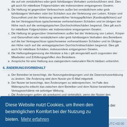
die auf ein vorsätzliches oder grob fahrlässiges Verhalten zurückzuführen sind. Dies
gilt auch für mittelbare Folgeschäden wie insbesondere entgangenen Gewinn.
Die Haftung ist gegenüber Verbrauchern außer bei vorsätzlichem oder grob
fahrlässigem Verhalten oder bei Schäden aus der Verletzung von Leben, Körper und
Gesundheit und der Verletzung wesentlicher Vertragspflichten (Kardinalpflichten) auf
die bei Vertragsschluss typischerweise vorhersehbaren Schäden und im übrigen der
Höhe nach auf die vertragstypischen Durchschnittsschäden begrenzt. Dies gilt auch
für mittelbare Folgeschäden wie insbesondere entgangenen Gewinn.
Die Haftung ist gegenüber Unternehmern außer bei der Verletzung von Leben, Körper
und Gesundheit oder vorsätzlichem oder grob fahrlässigem Verhalten des Betreibers
auf die bei Vertragsschluss typischerweise vorhersehbaren Schäden und im Übrigen
der Höhe nach auf die vertragstypischen Durchschnittsschäden begrenzt. Dies gilt
auch für mittelbare Schäden, insbesondere entgangenen Gewinn.
Die Haftungsbegrenzung der Absätze a bis c gilt sinngemäß auch zugunsten der
Mitarbeiter und Erfüllungsgehilfen des Betreibers.
Ansprüche für eine Haftung aus zwingendem nationalem Recht bleiben unberührt.
6. ÄNDERUNGSVORBEHALT
Der Betreiber ist berechtigt, die Nutzungsbedingungen und die Datenschutzerklärung
zu ändern. Die Änderung wird dem Nutzer per E-Mail mitgeteilt.
Der Nutzer ist berechtigt, den Änderungen zu widersprechen. Im Falle des
Widerspruchs erlischt das zwischen dem Betreiber und dem Nutzer bestehende
Vertragsverhältnis mit sofortiger Wirkung.
Die Änderungen gelten als anerkannt und verbindlich, wenn der Nutzer den
Änderungen zugestimmt hat.
Diese Website nutzt Cookies, um Ihnen den
Informationen über den Umgang mit Ihren persönlichen Daten sind in der
Datenschutzerklärung enthalten.
bestmöglichen Komfort bei der Nutzung zu
bieten.
Mehr erfahren
Foren-Übersicht
Alle Cookies löschen
Alle Zeiten sind
UTC+02:00