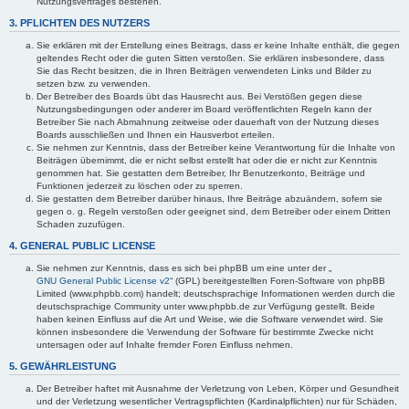
Nutzungsvertrages bestehen.
3. PFLICHTEN DES NUTZERS
Sie erklären mit der Erstellung eines Beitrags, dass er keine Inhalte enthält, die gegen
geltendes Recht oder die guten Sitten verstoßen. Sie erklären insbesondere, dass
Sie das Recht besitzen, die in Ihren Beiträgen verwendeten Links und Bilder zu
setzen bzw. zu verwenden.
Der Betreiber des Boards übt das Hausrecht aus. Bei Verstößen gegen diese
Nutzungsbedingungen oder anderer im Board veröffentlichten Regeln kann der
Betreiber Sie nach Abmahnung zeitweise oder dauerhaft von der Nutzung dieses
Boards ausschließen und Ihnen ein Hausverbot erteilen.
Sie nehmen zur Kenntnis, dass der Betreiber keine Verantwortung für die Inhalte von
Beiträgen übernimmt, die er nicht selbst erstellt hat oder die er nicht zur Kenntnis
genommen hat. Sie gestatten dem Betreiber, Ihr Benutzerkonto, Beiträge und
Funktionen jederzeit zu löschen oder zu sperren.
Sie gestatten dem Betreiber darüber hinaus, Ihre Beiträge abzuändern, sofern sie
gegen o. g. Regeln verstoßen oder geeignet sind, dem Betreiber oder einem Dritten
Schaden zuzufügen.
4. GENERAL PUBLIC LICENSE
Sie nehmen zur Kenntnis, dass es sich bei phpBB um eine unter der „
GNU General Public License v2
“ (GPL) bereitgestellten Foren-Software von phpBB
Limited (www.phpbb.com) handelt; deutschsprachige Informationen werden durch die
deutschsprachige Community unter www.phpbb.de zur Verfügung gestellt. Beide
haben keinen Einfluss auf die Art und Weise, wie die Software verwendet wird. Sie
können insbesondere die Verwendung der Software für bestimmte Zwecke nicht
untersagen oder auf Inhalte fremder Foren Einfluss nehmen.
5. GEWÄHRLEISTUNG
Der Betreiber haftet mit Ausnahme der Verletzung von Leben, Körper und Gesundheit
und der Verletzung wesentlicher Vertragspflichten (Kardinalpflichten) nur für Schäden,