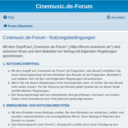
Cinemusic.de-Forum
FAQ
Anmelden
Foren-Übersicht
Cinemusic.de-Forum - Nutzungsbedingungen
Mit dem Zugriff auf „Cinemusic.de-Forum“ („https://forum.cinemusic.de“) wird
zwischen Ihnen und dem Betreiber ein Vertrag mit folgenden Regelungen
geschlossen:
1. NUTZUNGSVERTRAG
Mit dem Zugriff auf „Cinemusic.de-Forum“ (im Folgenden „das Board“) schließen Sie
einen Nutzungsvertrag mit dem Betreiber des Boards ab (im Folgenden „Betreiber“)
und erklären sich mit den nachfolgenden Regelungen einverstanden.
Wenn Sie mit diesen Regelungen nicht einverstanden sind, so dürfen Sie das Board
nicht weiter nutzen. Für die Nutzung des Boards gelten jeweils die an dieser Stelle
veröffentlichten Regelungen.
Der Nutzungsvertrag wird auf unbestimmte Zeit geschlossen und kann von beiden
Seiten ohne Einhaltung einer Frist jederzeit gekündigt werden.
2. EINRÄUMUNG VON NUTZUNGSRECHTEN
Mit dem Erstellen eines Beitrags erteilen Sie dem Betreiber ein einfaches, zeitlich und
räumlich unbeschränktes und unentgeltliches Recht, Ihren Beitrag im Rahmen des
Boards zu nutzen.
Das Nutzungsrecht nach Punkt 2, Unterpunkt a bleibt auch nach Kündigung des