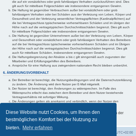
die auf ein vorsätzliches oder grob fahrlässiges Verhalten zurückzuführen sind. Dies
gilt auch für mittelbare Folgeschäden wie insbesondere entgangenen Gewinn.
Die Haftung ist gegenüber Verbrauchern außer bei vorsätzlichem oder grob
fahrlässigem Verhalten oder bei Schäden aus der Verletzung von Leben, Körper und
Gesundheit und der Verletzung wesentlicher Vertragspflichten (Kardinalpflichten) auf
die bei Vertragsschluss typischerweise vorhersehbaren Schäden und im übrigen der
Höhe nach auf die vertragstypischen Durchschnittsschäden begrenzt. Dies gilt auch
für mittelbare Folgeschäden wie insbesondere entgangenen Gewinn.
Die Haftung ist gegenüber Unternehmern außer bei der Verletzung von Leben, Körper
und Gesundheit oder vorsätzlichem oder grob fahrlässigem Verhalten des Betreibers
auf die bei Vertragsschluss typischerweise vorhersehbaren Schäden und im Übrigen
der Höhe nach auf die vertragstypischen Durchschnittsschäden begrenzt. Dies gilt
auch für mittelbare Schäden, insbesondere entgangenen Gewinn.
Die Haftungsbegrenzung der Absätze a bis c gilt sinngemäß auch zugunsten der
Mitarbeiter und Erfüllungsgehilfen des Betreibers.
Ansprüche für eine Haftung aus zwingendem nationalem Recht bleiben unberührt.
6. ÄNDERUNGSVORBEHALT
Der Betreiber ist berechtigt, die Nutzungsbedingungen und die Datenschutzerklärung
zu ändern. Die Änderung wird dem Nutzer per E-Mail mitgeteilt.
Der Nutzer ist berechtigt, den Änderungen zu widersprechen. Im Falle des
Widerspruchs erlischt das zwischen dem Betreiber und dem Nutzer bestehende
Vertragsverhältnis mit sofortiger Wirkung.
Die Änderungen gelten als anerkannt und verbindlich, wenn der Nutzer den
Änderungen zugestimmt hat.
Diese Website nutzt Cookies, um Ihnen den
Informationen über den Umgang mit Ihren persönlichen Daten sind in der
Datenschutzerklärung enthalten.
bestmöglichen Komfort bei der Nutzung zu
bieten.
Mehr erfahren
Foren-Übersicht
Alle Cookies löschen
Alle Zeiten sind
UTC+02:00