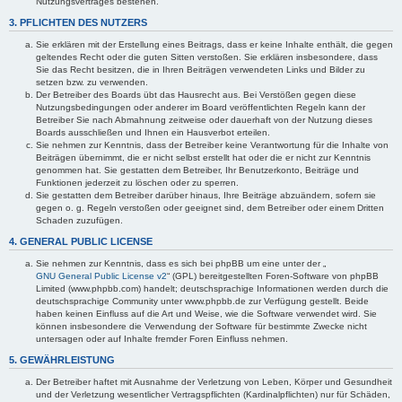
Nutzungsvertrages bestehen.
3. PFLICHTEN DES NUTZERS
Sie erklären mit der Erstellung eines Beitrags, dass er keine Inhalte enthält, die gegen
geltendes Recht oder die guten Sitten verstoßen. Sie erklären insbesondere, dass
Sie das Recht besitzen, die in Ihren Beiträgen verwendeten Links und Bilder zu
setzen bzw. zu verwenden.
Der Betreiber des Boards übt das Hausrecht aus. Bei Verstößen gegen diese
Nutzungsbedingungen oder anderer im Board veröffentlichten Regeln kann der
Betreiber Sie nach Abmahnung zeitweise oder dauerhaft von der Nutzung dieses
Boards ausschließen und Ihnen ein Hausverbot erteilen.
Sie nehmen zur Kenntnis, dass der Betreiber keine Verantwortung für die Inhalte von
Beiträgen übernimmt, die er nicht selbst erstellt hat oder die er nicht zur Kenntnis
genommen hat. Sie gestatten dem Betreiber, Ihr Benutzerkonto, Beiträge und
Funktionen jederzeit zu löschen oder zu sperren.
Sie gestatten dem Betreiber darüber hinaus, Ihre Beiträge abzuändern, sofern sie
gegen o. g. Regeln verstoßen oder geeignet sind, dem Betreiber oder einem Dritten
Schaden zuzufügen.
4. GENERAL PUBLIC LICENSE
Sie nehmen zur Kenntnis, dass es sich bei phpBB um eine unter der „
GNU General Public License v2
“ (GPL) bereitgestellten Foren-Software von phpBB
Limited (www.phpbb.com) handelt; deutschsprachige Informationen werden durch die
deutschsprachige Community unter www.phpbb.de zur Verfügung gestellt. Beide
haben keinen Einfluss auf die Art und Weise, wie die Software verwendet wird. Sie
können insbesondere die Verwendung der Software für bestimmte Zwecke nicht
untersagen oder auf Inhalte fremder Foren Einfluss nehmen.
5. GEWÄHRLEISTUNG
Der Betreiber haftet mit Ausnahme der Verletzung von Leben, Körper und Gesundheit
und der Verletzung wesentlicher Vertragspflichten (Kardinalpflichten) nur für Schäden,