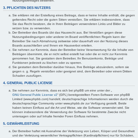
Nutzungsvertrages bestehen.
3. PFLICHTEN DES NUTZERS
Sie erklären mit der Erstellung eines Beitrags, dass er keine Inhalte enthält, die gegen
geltendes Recht oder die guten Sitten verstoßen. Sie erklären insbesondere, dass
Sie das Recht besitzen, die in Ihren Beiträgen verwendeten Links und Bilder zu
setzen bzw. zu verwenden.
Der Betreiber des Boards übt das Hausrecht aus. Bei Verstößen gegen diese
Nutzungsbedingungen oder anderer im Board veröffentlichten Regeln kann der
Betreiber Sie nach Abmahnung zeitweise oder dauerhaft von der Nutzung dieses
Boards ausschließen und Ihnen ein Hausverbot erteilen.
Sie nehmen zur Kenntnis, dass der Betreiber keine Verantwortung für die Inhalte von
Beiträgen übernimmt, die er nicht selbst erstellt hat oder die er nicht zur Kenntnis
genommen hat. Sie gestatten dem Betreiber, Ihr Benutzerkonto, Beiträge und
Funktionen jederzeit zu löschen oder zu sperren.
Sie gestatten dem Betreiber darüber hinaus, Ihre Beiträge abzuändern, sofern sie
gegen o. g. Regeln verstoßen oder geeignet sind, dem Betreiber oder einem Dritten
Schaden zuzufügen.
4. GENERAL PUBLIC LICENSE
Sie nehmen zur Kenntnis, dass es sich bei phpBB um eine unter der „
GNU General Public License v2
“ (GPL) bereitgestellten Foren-Software von phpBB
Limited (www.phpbb.com) handelt; deutschsprachige Informationen werden durch die
deutschsprachige Community unter www.phpbb.de zur Verfügung gestellt. Beide
haben keinen Einfluss auf die Art und Weise, wie die Software verwendet wird. Sie
können insbesondere die Verwendung der Software für bestimmte Zwecke nicht
untersagen oder auf Inhalte fremder Foren Einfluss nehmen.
5. GEWÄHRLEISTUNG
Der Betreiber haftet mit Ausnahme der Verletzung von Leben, Körper und Gesundheit
und der Verletzung wesentlicher Vertragspflichten (Kardinalpflichten) nur für Schäden,