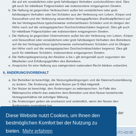
die auf ein vorsätzliches oder grob fahrlässiges Verhalten zurückzuführen sind. Dies
gilt auch für mittelbare Folgeschäden wie insbesondere entgangenen Gewinn.
Die Haftung ist gegenüber Verbrauchern außer bei vorsätzlichem oder grob
fahrlässigem Verhalten oder bei Schäden aus der Verletzung von Leben, Körper und
Gesundheit und der Verletzung wesentlicher Vertragspflichten (Kardinalpflichten) auf
die bei Vertragsschluss typischerweise vorhersehbaren Schäden und im übrigen der
Höhe nach auf die vertragstypischen Durchschnittsschäden begrenzt. Dies gilt auch
für mittelbare Folgeschäden wie insbesondere entgangenen Gewinn.
Die Haftung ist gegenüber Unternehmern außer bei der Verletzung von Leben, Körper
und Gesundheit oder vorsätzlichem oder grob fahrlässigem Verhalten des Betreibers
auf die bei Vertragsschluss typischerweise vorhersehbaren Schäden und im Übrigen
der Höhe nach auf die vertragstypischen Durchschnittsschäden begrenzt. Dies gilt
auch für mittelbare Schäden, insbesondere entgangenen Gewinn.
Die Haftungsbegrenzung der Absätze a bis c gilt sinngemäß auch zugunsten der
Mitarbeiter und Erfüllungsgehilfen des Betreibers.
Ansprüche für eine Haftung aus zwingendem nationalem Recht bleiben unberührt.
6. ÄNDERUNGSVORBEHALT
Der Betreiber ist berechtigt, die Nutzungsbedingungen und die Datenschutzerklärung
zu ändern. Die Änderung wird dem Nutzer per E-Mail mitgeteilt.
Der Nutzer ist berechtigt, den Änderungen zu widersprechen. Im Falle des
Widerspruchs erlischt das zwischen dem Betreiber und dem Nutzer bestehende
Vertragsverhältnis mit sofortiger Wirkung.
Die Änderungen gelten als anerkannt und verbindlich, wenn der Nutzer den
Änderungen zugestimmt hat.
Informationen über den Umgang mit Ihren persönlichen Daten sind in der
Diese Website nutzt Cookies, um Ihnen den
Datenschutzerklärung enthalten.
bestmöglichen Komfort bei der Nutzung zu
bieten.
Mehr erfahren
Foren-Übersicht
Alle Cookies löschen
Alle Zeiten sind
UTC+02:00