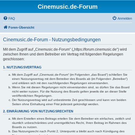
Cinemusic.de-Forum
FAQ
Anmelden
Foren-Übersicht
Cinemusic.de-Forum - Nutzungsbedingungen
Mit dem Zugriff auf „Cinemusic.de-Forum“ („https://forum.cinemusic.de“) wird
zwischen Ihnen und dem Betreiber ein Vertrag mit folgenden Regelungen
geschlossen:
1. NUTZUNGSVERTRAG
Mit dem Zugriff auf „Cinemusic.de-Forum“ (im Folgenden „das Board“) schließen Sie
einen Nutzungsvertrag mit dem Betreiber des Boards ab (im Folgenden „Betreiber“)
und erklären sich mit den nachfolgenden Regelungen einverstanden.
Wenn Sie mit diesen Regelungen nicht einverstanden sind, so dürfen Sie das Board
nicht weiter nutzen. Für die Nutzung des Boards gelten jeweils die an dieser Stelle
veröffentlichten Regelungen.
Der Nutzungsvertrag wird auf unbestimmte Zeit geschlossen und kann von beiden
Seiten ohne Einhaltung einer Frist jederzeit gekündigt werden.
2. EINRÄUMUNG VON NUTZUNGSRECHTEN
Mit dem Erstellen eines Beitrags erteilen Sie dem Betreiber ein einfaches, zeitlich und
räumlich unbeschränktes und unentgeltliches Recht, Ihren Beitrag im Rahmen des
Boards zu nutzen.
Das Nutzungsrecht nach Punkt 2, Unterpunkt a bleibt auch nach Kündigung des