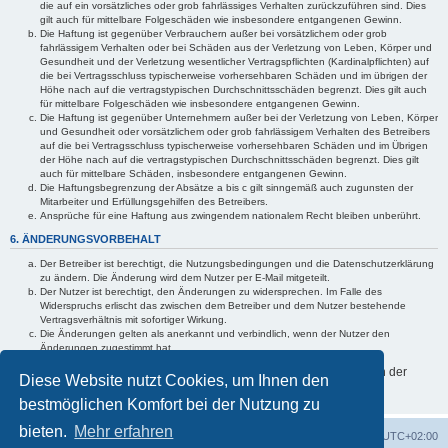
die auf ein vorsätzliches oder grob fahrlässiges Verhalten zurückzuführen sind. Dies
gilt auch für mittelbare Folgeschäden wie insbesondere entgangenen Gewinn.
Die Haftung ist gegenüber Verbrauchern außer bei vorsätzlichem oder grob
fahrlässigem Verhalten oder bei Schäden aus der Verletzung von Leben, Körper und
Gesundheit und der Verletzung wesentlicher Vertragspflichten (Kardinalpflichten) auf
die bei Vertragsschluss typischerweise vorhersehbaren Schäden und im übrigen der
Höhe nach auf die vertragstypischen Durchschnittsschäden begrenzt. Dies gilt auch
für mittelbare Folgeschäden wie insbesondere entgangenen Gewinn.
Die Haftung ist gegenüber Unternehmern außer bei der Verletzung von Leben, Körper
und Gesundheit oder vorsätzlichem oder grob fahrlässigem Verhalten des Betreibers
auf die bei Vertragsschluss typischerweise vorhersehbaren Schäden und im Übrigen
der Höhe nach auf die vertragstypischen Durchschnittsschäden begrenzt. Dies gilt
auch für mittelbare Schäden, insbesondere entgangenen Gewinn.
Die Haftungsbegrenzung der Absätze a bis c gilt sinngemäß auch zugunsten der
Mitarbeiter und Erfüllungsgehilfen des Betreibers.
Ansprüche für eine Haftung aus zwingendem nationalem Recht bleiben unberührt.
6. ÄNDERUNGSVORBEHALT
Der Betreiber ist berechtigt, die Nutzungsbedingungen und die Datenschutzerklärung
zu ändern. Die Änderung wird dem Nutzer per E-Mail mitgeteilt.
Der Nutzer ist berechtigt, den Änderungen zu widersprechen. Im Falle des
Widerspruchs erlischt das zwischen dem Betreiber und dem Nutzer bestehende
Vertragsverhältnis mit sofortiger Wirkung.
Die Änderungen gelten als anerkannt und verbindlich, wenn der Nutzer den
Änderungen zugestimmt hat.
Informationen über den Umgang mit Ihren persönlichen Daten sind in der
Diese Website nutzt Cookies, um Ihnen den
Datenschutzerklärung enthalten.
bestmöglichen Komfort bei der Nutzung zu
bieten.
Mehr erfahren
Foren-Übersicht
Alle Cookies löschen
Alle Zeiten sind
UTC+02:00