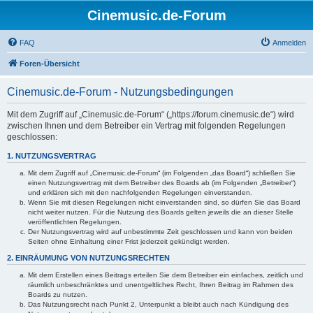
Cinemusic.de-Forum
FAQ
Anmelden
Foren-Übersicht
Cinemusic.de-Forum - Nutzungsbedingungen
Mit dem Zugriff auf „Cinemusic.de-Forum“ („https://forum.cinemusic.de“) wird
zwischen Ihnen und dem Betreiber ein Vertrag mit folgenden Regelungen
geschlossen:
1. NUTZUNGSVERTRAG
Mit dem Zugriff auf „Cinemusic.de-Forum“ (im Folgenden „das Board“) schließen Sie
einen Nutzungsvertrag mit dem Betreiber des Boards ab (im Folgenden „Betreiber“)
und erklären sich mit den nachfolgenden Regelungen einverstanden.
Wenn Sie mit diesen Regelungen nicht einverstanden sind, so dürfen Sie das Board
nicht weiter nutzen. Für die Nutzung des Boards gelten jeweils die an dieser Stelle
veröffentlichten Regelungen.
Der Nutzungsvertrag wird auf unbestimmte Zeit geschlossen und kann von beiden
Seiten ohne Einhaltung einer Frist jederzeit gekündigt werden.
2. EINRÄUMUNG VON NUTZUNGSRECHTEN
Mit dem Erstellen eines Beitrags erteilen Sie dem Betreiber ein einfaches, zeitlich und
räumlich unbeschränktes und unentgeltliches Recht, Ihren Beitrag im Rahmen des
Boards zu nutzen.
Das Nutzungsrecht nach Punkt 2, Unterpunkt a bleibt auch nach Kündigung des