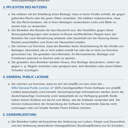
Nutzungsvertrages bestehen.
3. PFLICHTEN DES NUTZERS
Sie erklären mit der Erstellung eines Beitrags, dass er keine Inhalte enthält, die gegen
geltendes Recht oder die guten Sitten verstoßen. Sie erklären insbesondere, dass
Sie das Recht besitzen, die in Ihren Beiträgen verwendeten Links und Bilder zu
setzen bzw. zu verwenden.
Der Betreiber des Boards übt das Hausrecht aus. Bei Verstößen gegen diese
Nutzungsbedingungen oder anderer im Board veröffentlichten Regeln kann der
Betreiber Sie nach Abmahnung zeitweise oder dauerhaft von der Nutzung dieses
Boards ausschließen und Ihnen ein Hausverbot erteilen.
Sie nehmen zur Kenntnis, dass der Betreiber keine Verantwortung für die Inhalte von
Beiträgen übernimmt, die er nicht selbst erstellt hat oder die er nicht zur Kenntnis
genommen hat. Sie gestatten dem Betreiber, Ihr Benutzerkonto, Beiträge und
Funktionen jederzeit zu löschen oder zu sperren.
Sie gestatten dem Betreiber darüber hinaus, Ihre Beiträge abzuändern, sofern sie
gegen o. g. Regeln verstoßen oder geeignet sind, dem Betreiber oder einem Dritten
Schaden zuzufügen.
4. GENERAL PUBLIC LICENSE
Sie nehmen zur Kenntnis, dass es sich bei phpBB um eine unter der „
GNU General Public License v2
“ (GPL) bereitgestellten Foren-Software von phpBB
Limited (www.phpbb.com) handelt; deutschsprachige Informationen werden durch die
deutschsprachige Community unter www.phpbb.de zur Verfügung gestellt. Beide
haben keinen Einfluss auf die Art und Weise, wie die Software verwendet wird. Sie
können insbesondere die Verwendung der Software für bestimmte Zwecke nicht
untersagen oder auf Inhalte fremder Foren Einfluss nehmen.
5. GEWÄHRLEISTUNG
Der Betreiber haftet mit Ausnahme der Verletzung von Leben, Körper und Gesundheit
und der Verletzung wesentlicher Vertragspflichten (Kardinalpflichten) nur für Schäden,