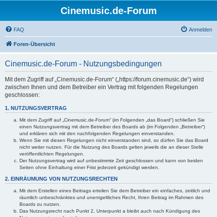
Cinemusic.de-Forum
FAQ
Anmelden
Foren-Übersicht
Cinemusic.de-Forum - Nutzungsbedingungen
Mit dem Zugriff auf „Cinemusic.de-Forum“ („https://forum.cinemusic.de“) wird
zwischen Ihnen und dem Betreiber ein Vertrag mit folgenden Regelungen
geschlossen:
1. NUTZUNGSVERTRAG
Mit dem Zugriff auf „Cinemusic.de-Forum“ (im Folgenden „das Board“) schließen Sie
einen Nutzungsvertrag mit dem Betreiber des Boards ab (im Folgenden „Betreiber“)
und erklären sich mit den nachfolgenden Regelungen einverstanden.
Wenn Sie mit diesen Regelungen nicht einverstanden sind, so dürfen Sie das Board
nicht weiter nutzen. Für die Nutzung des Boards gelten jeweils die an dieser Stelle
veröffentlichten Regelungen.
Der Nutzungsvertrag wird auf unbestimmte Zeit geschlossen und kann von beiden
Seiten ohne Einhaltung einer Frist jederzeit gekündigt werden.
2. EINRÄUMUNG VON NUTZUNGSRECHTEN
Mit dem Erstellen eines Beitrags erteilen Sie dem Betreiber ein einfaches, zeitlich und
räumlich unbeschränktes und unentgeltliches Recht, Ihren Beitrag im Rahmen des
Boards zu nutzen.
Das Nutzungsrecht nach Punkt 2, Unterpunkt a bleibt auch nach Kündigung des