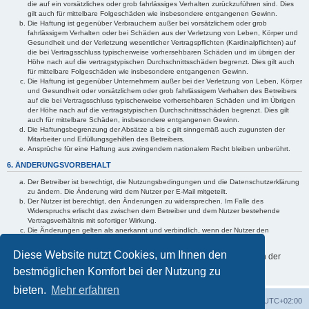
die auf ein vorsätzliches oder grob fahrlässiges Verhalten zurückzuführen sind. Dies
gilt auch für mittelbare Folgeschäden wie insbesondere entgangenen Gewinn.
Die Haftung ist gegenüber Verbrauchern außer bei vorsätzlichem oder grob
fahrlässigem Verhalten oder bei Schäden aus der Verletzung von Leben, Körper und
Gesundheit und der Verletzung wesentlicher Vertragspflichten (Kardinalpflichten) auf
die bei Vertragsschluss typischerweise vorhersehbaren Schäden und im übrigen der
Höhe nach auf die vertragstypischen Durchschnittsschäden begrenzt. Dies gilt auch
für mittelbare Folgeschäden wie insbesondere entgangenen Gewinn.
Die Haftung ist gegenüber Unternehmern außer bei der Verletzung von Leben, Körper
und Gesundheit oder vorsätzlichem oder grob fahrlässigem Verhalten des Betreibers
auf die bei Vertragsschluss typischerweise vorhersehbaren Schäden und im Übrigen
der Höhe nach auf die vertragstypischen Durchschnittsschäden begrenzt. Dies gilt
auch für mittelbare Schäden, insbesondere entgangenen Gewinn.
Die Haftungsbegrenzung der Absätze a bis c gilt sinngemäß auch zugunsten der
Mitarbeiter und Erfüllungsgehilfen des Betreibers.
Ansprüche für eine Haftung aus zwingendem nationalem Recht bleiben unberührt.
6. ÄNDERUNGSVORBEHALT
Der Betreiber ist berechtigt, die Nutzungsbedingungen und die Datenschutzerklärung
zu ändern. Die Änderung wird dem Nutzer per E-Mail mitgeteilt.
Der Nutzer ist berechtigt, den Änderungen zu widersprechen. Im Falle des
Widerspruchs erlischt das zwischen dem Betreiber und dem Nutzer bestehende
Vertragsverhältnis mit sofortiger Wirkung.
Die Änderungen gelten als anerkannt und verbindlich, wenn der Nutzer den
Änderungen zugestimmt hat.
Diese Website nutzt Cookies, um Ihnen den
Informationen über den Umgang mit Ihren persönlichen Daten sind in der
Datenschutzerklärung enthalten.
bestmöglichen Komfort bei der Nutzung zu
bieten.
Mehr erfahren
Foren-Übersicht
Alle Cookies löschen
Alle Zeiten sind
UTC+02:00