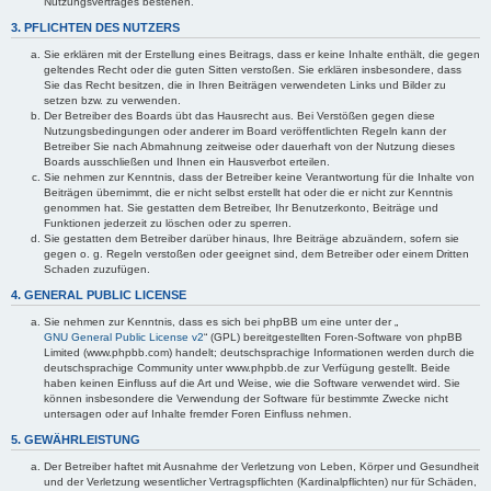
Nutzungsvertrages bestehen.
3. PFLICHTEN DES NUTZERS
Sie erklären mit der Erstellung eines Beitrags, dass er keine Inhalte enthält, die gegen
geltendes Recht oder die guten Sitten verstoßen. Sie erklären insbesondere, dass
Sie das Recht besitzen, die in Ihren Beiträgen verwendeten Links und Bilder zu
setzen bzw. zu verwenden.
Der Betreiber des Boards übt das Hausrecht aus. Bei Verstößen gegen diese
Nutzungsbedingungen oder anderer im Board veröffentlichten Regeln kann der
Betreiber Sie nach Abmahnung zeitweise oder dauerhaft von der Nutzung dieses
Boards ausschließen und Ihnen ein Hausverbot erteilen.
Sie nehmen zur Kenntnis, dass der Betreiber keine Verantwortung für die Inhalte von
Beiträgen übernimmt, die er nicht selbst erstellt hat oder die er nicht zur Kenntnis
genommen hat. Sie gestatten dem Betreiber, Ihr Benutzerkonto, Beiträge und
Funktionen jederzeit zu löschen oder zu sperren.
Sie gestatten dem Betreiber darüber hinaus, Ihre Beiträge abzuändern, sofern sie
gegen o. g. Regeln verstoßen oder geeignet sind, dem Betreiber oder einem Dritten
Schaden zuzufügen.
4. GENERAL PUBLIC LICENSE
Sie nehmen zur Kenntnis, dass es sich bei phpBB um eine unter der „
GNU General Public License v2
“ (GPL) bereitgestellten Foren-Software von phpBB
Limited (www.phpbb.com) handelt; deutschsprachige Informationen werden durch die
deutschsprachige Community unter www.phpbb.de zur Verfügung gestellt. Beide
haben keinen Einfluss auf die Art und Weise, wie die Software verwendet wird. Sie
können insbesondere die Verwendung der Software für bestimmte Zwecke nicht
untersagen oder auf Inhalte fremder Foren Einfluss nehmen.
5. GEWÄHRLEISTUNG
Der Betreiber haftet mit Ausnahme der Verletzung von Leben, Körper und Gesundheit
und der Verletzung wesentlicher Vertragspflichten (Kardinalpflichten) nur für Schäden,