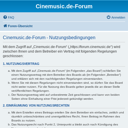
Cinemusic.de-Forum
FAQ
Anmelden
Foren-Übersicht
Cinemusic.de-Forum - Nutzungsbedingungen
Mit dem Zugriff auf „Cinemusic.de-Forum“ („https://forum.cinemusic.de“) wird
zwischen Ihnen und dem Betreiber ein Vertrag mit folgenden Regelungen
geschlossen:
1. NUTZUNGSVERTRAG
Mit dem Zugriff auf „Cinemusic.de-Forum“ (im Folgenden „das Board“) schließen Sie
einen Nutzungsvertrag mit dem Betreiber des Boards ab (im Folgenden „Betreiber“)
und erklären sich mit den nachfolgenden Regelungen einverstanden.
Wenn Sie mit diesen Regelungen nicht einverstanden sind, so dürfen Sie das Board
nicht weiter nutzen. Für die Nutzung des Boards gelten jeweils die an dieser Stelle
veröffentlichten Regelungen.
Der Nutzungsvertrag wird auf unbestimmte Zeit geschlossen und kann von beiden
Seiten ohne Einhaltung einer Frist jederzeit gekündigt werden.
2. EINRÄUMUNG VON NUTZUNGSRECHTEN
Mit dem Erstellen eines Beitrags erteilen Sie dem Betreiber ein einfaches, zeitlich und
räumlich unbeschränktes und unentgeltliches Recht, Ihren Beitrag im Rahmen des
Boards zu nutzen.
Das Nutzungsrecht nach Punkt 2, Unterpunkt a bleibt auch nach Kündigung des