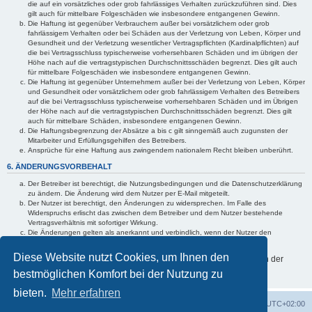
die auf ein vorsätzliches oder grob fahrlässiges Verhalten zurückzuführen sind. Dies
gilt auch für mittelbare Folgeschäden wie insbesondere entgangenen Gewinn.
Die Haftung ist gegenüber Verbrauchern außer bei vorsätzlichem oder grob
fahrlässigem Verhalten oder bei Schäden aus der Verletzung von Leben, Körper und
Gesundheit und der Verletzung wesentlicher Vertragspflichten (Kardinalpflichten) auf
die bei Vertragsschluss typischerweise vorhersehbaren Schäden und im übrigen der
Höhe nach auf die vertragstypischen Durchschnittsschäden begrenzt. Dies gilt auch
für mittelbare Folgeschäden wie insbesondere entgangenen Gewinn.
Die Haftung ist gegenüber Unternehmern außer bei der Verletzung von Leben, Körper
und Gesundheit oder vorsätzlichem oder grob fahrlässigem Verhalten des Betreibers
auf die bei Vertragsschluss typischerweise vorhersehbaren Schäden und im Übrigen
der Höhe nach auf die vertragstypischen Durchschnittsschäden begrenzt. Dies gilt
auch für mittelbare Schäden, insbesondere entgangenen Gewinn.
Die Haftungsbegrenzung der Absätze a bis c gilt sinngemäß auch zugunsten der
Mitarbeiter und Erfüllungsgehilfen des Betreibers.
Ansprüche für eine Haftung aus zwingendem nationalem Recht bleiben unberührt.
6. ÄNDERUNGSVORBEHALT
Der Betreiber ist berechtigt, die Nutzungsbedingungen und die Datenschutzerklärung
zu ändern. Die Änderung wird dem Nutzer per E-Mail mitgeteilt.
Der Nutzer ist berechtigt, den Änderungen zu widersprechen. Im Falle des
Widerspruchs erlischt das zwischen dem Betreiber und dem Nutzer bestehende
Vertragsverhältnis mit sofortiger Wirkung.
Die Änderungen gelten als anerkannt und verbindlich, wenn der Nutzer den
Änderungen zugestimmt hat.
Diese Website nutzt Cookies, um Ihnen den
Informationen über den Umgang mit Ihren persönlichen Daten sind in der
Datenschutzerklärung enthalten.
bestmöglichen Komfort bei der Nutzung zu
bieten.
Mehr erfahren
Foren-Übersicht
Alle Cookies löschen
Alle Zeiten sind
UTC+02:00