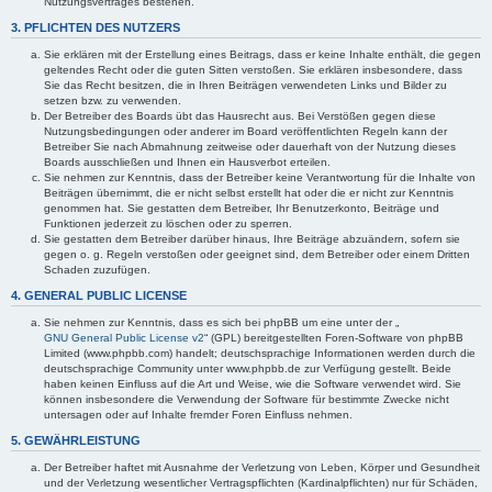
Nutzungsvertrages bestehen.
3. PFLICHTEN DES NUTZERS
Sie erklären mit der Erstellung eines Beitrags, dass er keine Inhalte enthält, die gegen
geltendes Recht oder die guten Sitten verstoßen. Sie erklären insbesondere, dass
Sie das Recht besitzen, die in Ihren Beiträgen verwendeten Links und Bilder zu
setzen bzw. zu verwenden.
Der Betreiber des Boards übt das Hausrecht aus. Bei Verstößen gegen diese
Nutzungsbedingungen oder anderer im Board veröffentlichten Regeln kann der
Betreiber Sie nach Abmahnung zeitweise oder dauerhaft von der Nutzung dieses
Boards ausschließen und Ihnen ein Hausverbot erteilen.
Sie nehmen zur Kenntnis, dass der Betreiber keine Verantwortung für die Inhalte von
Beiträgen übernimmt, die er nicht selbst erstellt hat oder die er nicht zur Kenntnis
genommen hat. Sie gestatten dem Betreiber, Ihr Benutzerkonto, Beiträge und
Funktionen jederzeit zu löschen oder zu sperren.
Sie gestatten dem Betreiber darüber hinaus, Ihre Beiträge abzuändern, sofern sie
gegen o. g. Regeln verstoßen oder geeignet sind, dem Betreiber oder einem Dritten
Schaden zuzufügen.
4. GENERAL PUBLIC LICENSE
Sie nehmen zur Kenntnis, dass es sich bei phpBB um eine unter der „
GNU General Public License v2
“ (GPL) bereitgestellten Foren-Software von phpBB
Limited (www.phpbb.com) handelt; deutschsprachige Informationen werden durch die
deutschsprachige Community unter www.phpbb.de zur Verfügung gestellt. Beide
haben keinen Einfluss auf die Art und Weise, wie die Software verwendet wird. Sie
können insbesondere die Verwendung der Software für bestimmte Zwecke nicht
untersagen oder auf Inhalte fremder Foren Einfluss nehmen.
5. GEWÄHRLEISTUNG
Der Betreiber haftet mit Ausnahme der Verletzung von Leben, Körper und Gesundheit
und der Verletzung wesentlicher Vertragspflichten (Kardinalpflichten) nur für Schäden,