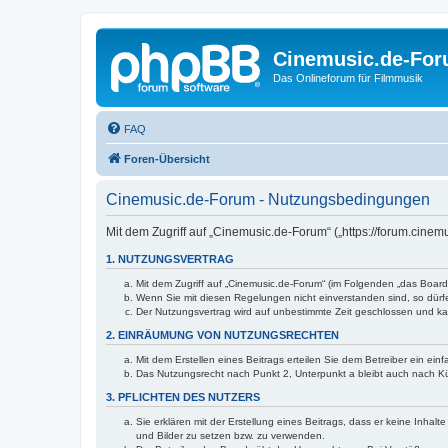
Cinemusic.de-Fo
Das Onlineforum für Filmmusik
FAQ
Foren-Übersicht
Cinemusic.de-Forum - Nutzungsbedingungen
Mit dem Zugriff auf „Cinemusic.de-Forum“ („https://forum.cine
1. NUTZUNGSVERTRAG
Mit dem Zugriff auf „Cinemusic.de-Forum“ (im Folgenden „das Board
Wenn Sie mit diesen Regelungen nicht einverstanden sind, so dürfen
Der Nutzungsvertrag wird auf unbestimmte Zeit geschlossen und kan
2. EINRÄUMUNG VON NUTZUNGSRECHTEN
Mit dem Erstellen eines Beitrags erteilen Sie dem Betreiber ein ei
Das Nutzungsrecht nach Punkt 2, Unterpunkt a bleibt auch nach 
3. PFLICHTEN DES NUTZERS
Sie erklären mit der Erstellung eines Beitrags, dass er keine Inhal
und Bilder zu setzen bzw. zu verwenden.