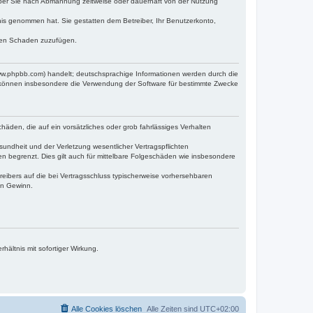
iber Sie nach Abmahnung zeitweise oder dauerhaft von der Nutzung
ntnis genommen hat. Sie gestatten dem Betreiber, Ihr Benutzerkonto,
tten Schaden zuzufügen.
www.phpbb.com) handelt; deutschsprachige Informationen werden durch die
e können insbesondere die Verwendung der Software für bestimmte Zwecke
häden, die auf ein vorsätzliches oder grob fahrlässiges Verhalten
undheit und der Verletzung wesentlicher Vertragspflichten
n begrenzt. Dies gilt auch für mittelbare Folgeschäden wie insbesondere
eibers auf die bei Vertragsschluss typischerweise vorhersehbaren
en Gewinn.
ältnis mit sofortiger Wirkung.
Alle Cookies löschen
Alle Zeiten sind
UTC+02:00