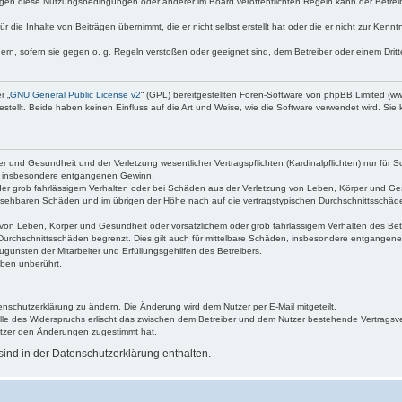
egen diese Nutzungsbedingungen oder anderer im Board veröffentlichten Regeln kann der Betre
 die Inhalte von Beiträgen übernimmt, die er nicht selbst erstellt hat oder die er nicht zur Ken
dern, sofern sie gegen o. g. Regeln verstoßen oder geeignet sind, dem Betreiber oder einem Dri
r „
GNU General Public License v2
“ (GPL) bereitgestellten Foren-Software von phpBB Limited (
ellt. Beide haben keinen Einfluss auf die Art und Weise, wie die Software verwendet wird. Si
 und Gesundheit und der Verletzung wesentlicher Vertragspflichten (Kardinalpflichten) nur für Sc
wie insbesondere entgangenen Gewinn.
der grob fahrlässigem Verhalten oder bei Schäden aus der Verletzung von Leben, Körper und Ges
rhersehbaren Schäden und im übrigen der Höhe nach auf die vertragstypischen Durchschnittsschäde
von Leben, Körper und Gesundheit oder vorsätzlichem oder grob fahrlässigem Verhalten des Betr
Durchschnittsschäden begrenzt. Dies gilt auch für mittelbare Schäden, insbesondere entgangen
gunsten der Mitarbeiter und Erfüllungsgehilfen des Betreibers.
ben unberührt.
enschutzerklärung zu ändern. Die Änderung wird dem Nutzer per E-Mail mitgeteilt.
lle des Widerspruchs erlischt das zwischen dem Betreiber und dem Nutzer bestehende Vertragsverh
utzer den Änderungen zugestimmt hat.
ind in der Datenschutzerklärung enthalten.