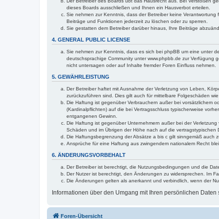
Der Betreiber des Boards übt das Hausrecht aus. Bei Verstößen g
dieses Boards ausschließen und Ihnen ein Hausverbot erteilen.
Sie nehmen zur Kenntnis, dass der Betreiber keine Verantwortung für
Beiträge und Funktionen jederzeit zu löschen oder zu sperren.
Sie gestatten dem Betreiber darüber hinaus, Ihre Beiträge abzuän
4. GENERAL PUBLIC LICENSE
Sie nehmen zur Kenntnis, dass es sich bei phpBB um eine unter de
deutschsprachige Community unter www.phpbb.de zur Verfügung gest
nicht untersagen oder auf Inhalte fremder Foren Einfluss nehmen.
5. GEWÄHRLEISTUNG
Der Betreiber haftet mit Ausnahme der Verletzung von Leben, Körper
zurückzuführen sind. Dies gilt auch für mittelbare Folgeschäden 
Die Haftung ist gegenüber Verbrauchern außer bei vorsätzlichem o
(Kardinalpflichten) auf die bei Vertragsschluss typischerweise vo
entgangenen Gewinn.
Die Haftung ist gegenüber Unternehmern außer bei der Verletzung 
Schäden und im Übrigen der Höhe nach auf die vertragstypischen 
Die Haftungsbegrenzung der Absätze a bis c gilt sinngemäß auch zu
Ansprüche für eine Haftung aus zwingendem nationalem Recht blei
6. ÄNDERUNGSVORBEHALT
Der Betreiber ist berechtigt, die Nutzungsbedingungen und die Dat
Der Nutzer ist berechtigt, den Änderungen zu widersprechen. Im Fa
Die Änderungen gelten als anerkannt und verbindlich, wenn der N
Informationen über den Umgang mit Ihren persönlichen Daten s
Foren-Übersicht