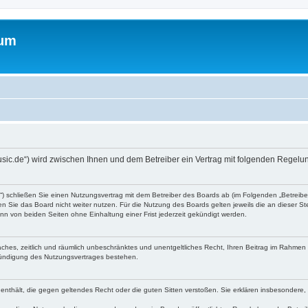
rum
music.de“) wird zwischen Ihnen und dem Betreiber ein Vertrag mit folgenden Regel
“) schließen Sie einen Nutzungsvertrag mit dem Betreiber des Boards ab (im Folgenden „Betreib
 Sie das Board nicht weiter nutzen. Für die Nutzung des Boards gelten jeweils die an dieser Ste
n von beiden Seiten ohne Einhaltung einer Frist jederzeit gekündigt werden.
nfaches, zeitlich und räumlich unbeschränktes und unentgeltliches Recht, Ihren Beitrag im Rahme
Kündigung des Nutzungsvertrages bestehen.
te enthält, die gegen geltendes Recht oder die guten Sitten verstoßen. Sie erklären insbesondere