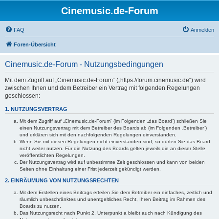
Cinemusic.de-Forum
FAQ
Anmelden
Foren-Übersicht
Cinemusic.de-Forum - Nutzungsbedingungen
Mit dem Zugriff auf „Cinemusic.de-Forum“ („https://forum.cinemusic.de“) wird
zwischen Ihnen und dem Betreiber ein Vertrag mit folgenden Regelungen
geschlossen:
1. NUTZUNGSVERTRAG
Mit dem Zugriff auf „Cinemusic.de-Forum“ (im Folgenden „das Board“) schließen Sie
einen Nutzungsvertrag mit dem Betreiber des Boards ab (im Folgenden „Betreiber“)
und erklären sich mit den nachfolgenden Regelungen einverstanden.
Wenn Sie mit diesen Regelungen nicht einverstanden sind, so dürfen Sie das Board
nicht weiter nutzen. Für die Nutzung des Boards gelten jeweils die an dieser Stelle
veröffentlichten Regelungen.
Der Nutzungsvertrag wird auf unbestimmte Zeit geschlossen und kann von beiden
Seiten ohne Einhaltung einer Frist jederzeit gekündigt werden.
2. EINRÄUMUNG VON NUTZUNGSRECHTEN
Mit dem Erstellen eines Beitrags erteilen Sie dem Betreiber ein einfaches, zeitlich und
räumlich unbeschränktes und unentgeltliches Recht, Ihren Beitrag im Rahmen des
Boards zu nutzen.
Das Nutzungsrecht nach Punkt 2, Unterpunkt a bleibt auch nach Kündigung des