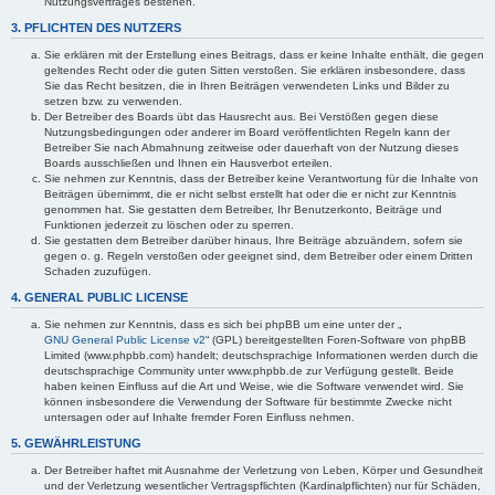
Nutzungsvertrages bestehen.
3. PFLICHTEN DES NUTZERS
Sie erklären mit der Erstellung eines Beitrags, dass er keine Inhalte enthält, die gegen
geltendes Recht oder die guten Sitten verstoßen. Sie erklären insbesondere, dass
Sie das Recht besitzen, die in Ihren Beiträgen verwendeten Links und Bilder zu
setzen bzw. zu verwenden.
Der Betreiber des Boards übt das Hausrecht aus. Bei Verstößen gegen diese
Nutzungsbedingungen oder anderer im Board veröffentlichten Regeln kann der
Betreiber Sie nach Abmahnung zeitweise oder dauerhaft von der Nutzung dieses
Boards ausschließen und Ihnen ein Hausverbot erteilen.
Sie nehmen zur Kenntnis, dass der Betreiber keine Verantwortung für die Inhalte von
Beiträgen übernimmt, die er nicht selbst erstellt hat oder die er nicht zur Kenntnis
genommen hat. Sie gestatten dem Betreiber, Ihr Benutzerkonto, Beiträge und
Funktionen jederzeit zu löschen oder zu sperren.
Sie gestatten dem Betreiber darüber hinaus, Ihre Beiträge abzuändern, sofern sie
gegen o. g. Regeln verstoßen oder geeignet sind, dem Betreiber oder einem Dritten
Schaden zuzufügen.
4. GENERAL PUBLIC LICENSE
Sie nehmen zur Kenntnis, dass es sich bei phpBB um eine unter der „
GNU General Public License v2
“ (GPL) bereitgestellten Foren-Software von phpBB
Limited (www.phpbb.com) handelt; deutschsprachige Informationen werden durch die
deutschsprachige Community unter www.phpbb.de zur Verfügung gestellt. Beide
haben keinen Einfluss auf die Art und Weise, wie die Software verwendet wird. Sie
können insbesondere die Verwendung der Software für bestimmte Zwecke nicht
untersagen oder auf Inhalte fremder Foren Einfluss nehmen.
5. GEWÄHRLEISTUNG
Der Betreiber haftet mit Ausnahme der Verletzung von Leben, Körper und Gesundheit
und der Verletzung wesentlicher Vertragspflichten (Kardinalpflichten) nur für Schäden,