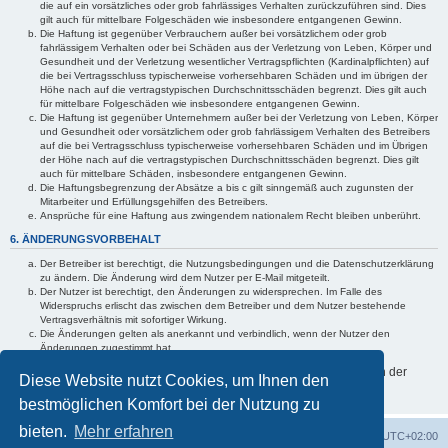
die auf ein vorsätzliches oder grob fahrlässiges Verhalten zurückzuführen sind. Dies
gilt auch für mittelbare Folgeschäden wie insbesondere entgangenen Gewinn.
Die Haftung ist gegenüber Verbrauchern außer bei vorsätzlichem oder grob
fahrlässigem Verhalten oder bei Schäden aus der Verletzung von Leben, Körper und
Gesundheit und der Verletzung wesentlicher Vertragspflichten (Kardinalpflichten) auf
die bei Vertragsschluss typischerweise vorhersehbaren Schäden und im übrigen der
Höhe nach auf die vertragstypischen Durchschnittsschäden begrenzt. Dies gilt auch
für mittelbare Folgeschäden wie insbesondere entgangenen Gewinn.
Die Haftung ist gegenüber Unternehmern außer bei der Verletzung von Leben, Körper
und Gesundheit oder vorsätzlichem oder grob fahrlässigem Verhalten des Betreibers
auf die bei Vertragsschluss typischerweise vorhersehbaren Schäden und im Übrigen
der Höhe nach auf die vertragstypischen Durchschnittsschäden begrenzt. Dies gilt
auch für mittelbare Schäden, insbesondere entgangenen Gewinn.
Die Haftungsbegrenzung der Absätze a bis c gilt sinngemäß auch zugunsten der
Mitarbeiter und Erfüllungsgehilfen des Betreibers.
Ansprüche für eine Haftung aus zwingendem nationalem Recht bleiben unberührt.
6. ÄNDERUNGSVORBEHALT
Der Betreiber ist berechtigt, die Nutzungsbedingungen und die Datenschutzerklärung
zu ändern. Die Änderung wird dem Nutzer per E-Mail mitgeteilt.
Der Nutzer ist berechtigt, den Änderungen zu widersprechen. Im Falle des
Widerspruchs erlischt das zwischen dem Betreiber und dem Nutzer bestehende
Vertragsverhältnis mit sofortiger Wirkung.
Die Änderungen gelten als anerkannt und verbindlich, wenn der Nutzer den
Änderungen zugestimmt hat.
Informationen über den Umgang mit Ihren persönlichen Daten sind in der
Diese Website nutzt Cookies, um Ihnen den
Datenschutzerklärung enthalten.
bestmöglichen Komfort bei der Nutzung zu
bieten.
Mehr erfahren
Foren-Übersicht
Alle Cookies löschen
Alle Zeiten sind
UTC+02:00