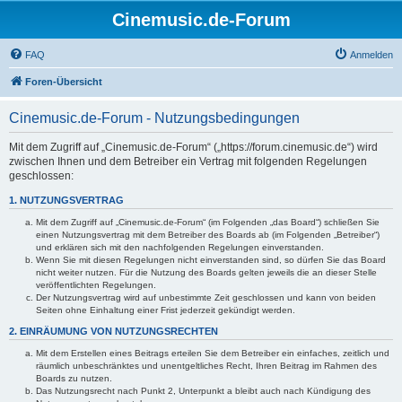
Cinemusic.de-Forum
FAQ
Anmelden
Foren-Übersicht
Cinemusic.de-Forum - Nutzungsbedingungen
Mit dem Zugriff auf „Cinemusic.de-Forum“ („https://forum.cinemusic.de“) wird
zwischen Ihnen und dem Betreiber ein Vertrag mit folgenden Regelungen
geschlossen:
1. NUTZUNGSVERTRAG
Mit dem Zugriff auf „Cinemusic.de-Forum“ (im Folgenden „das Board“) schließen Sie
einen Nutzungsvertrag mit dem Betreiber des Boards ab (im Folgenden „Betreiber“)
und erklären sich mit den nachfolgenden Regelungen einverstanden.
Wenn Sie mit diesen Regelungen nicht einverstanden sind, so dürfen Sie das Board
nicht weiter nutzen. Für die Nutzung des Boards gelten jeweils die an dieser Stelle
veröffentlichten Regelungen.
Der Nutzungsvertrag wird auf unbestimmte Zeit geschlossen und kann von beiden
Seiten ohne Einhaltung einer Frist jederzeit gekündigt werden.
2. EINRÄUMUNG VON NUTZUNGSRECHTEN
Mit dem Erstellen eines Beitrags erteilen Sie dem Betreiber ein einfaches, zeitlich und
räumlich unbeschränktes und unentgeltliches Recht, Ihren Beitrag im Rahmen des
Boards zu nutzen.
Das Nutzungsrecht nach Punkt 2, Unterpunkt a bleibt auch nach Kündigung des