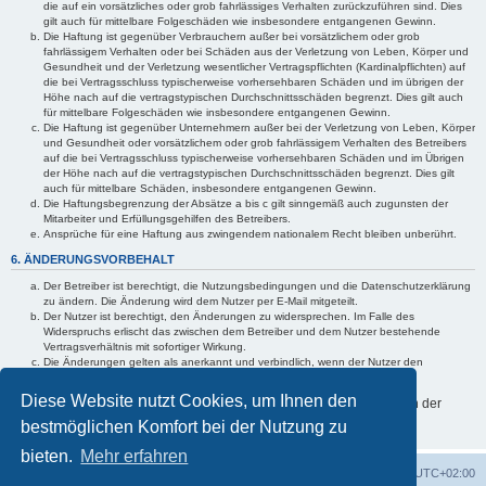
die auf ein vorsätzliches oder grob fahrlässiges Verhalten zurückzuführen sind. Dies
gilt auch für mittelbare Folgeschäden wie insbesondere entgangenen Gewinn.
Die Haftung ist gegenüber Verbrauchern außer bei vorsätzlichem oder grob
fahrlässigem Verhalten oder bei Schäden aus der Verletzung von Leben, Körper und
Gesundheit und der Verletzung wesentlicher Vertragspflichten (Kardinalpflichten) auf
die bei Vertragsschluss typischerweise vorhersehbaren Schäden und im übrigen der
Höhe nach auf die vertragstypischen Durchschnittsschäden begrenzt. Dies gilt auch
für mittelbare Folgeschäden wie insbesondere entgangenen Gewinn.
Die Haftung ist gegenüber Unternehmern außer bei der Verletzung von Leben, Körper
und Gesundheit oder vorsätzlichem oder grob fahrlässigem Verhalten des Betreibers
auf die bei Vertragsschluss typischerweise vorhersehbaren Schäden und im Übrigen
der Höhe nach auf die vertragstypischen Durchschnittsschäden begrenzt. Dies gilt
auch für mittelbare Schäden, insbesondere entgangenen Gewinn.
Die Haftungsbegrenzung der Absätze a bis c gilt sinngemäß auch zugunsten der
Mitarbeiter und Erfüllungsgehilfen des Betreibers.
Ansprüche für eine Haftung aus zwingendem nationalem Recht bleiben unberührt.
6. ÄNDERUNGSVORBEHALT
Der Betreiber ist berechtigt, die Nutzungsbedingungen und die Datenschutzerklärung
zu ändern. Die Änderung wird dem Nutzer per E-Mail mitgeteilt.
Der Nutzer ist berechtigt, den Änderungen zu widersprechen. Im Falle des
Widerspruchs erlischt das zwischen dem Betreiber und dem Nutzer bestehende
Vertragsverhältnis mit sofortiger Wirkung.
Die Änderungen gelten als anerkannt und verbindlich, wenn der Nutzer den
Änderungen zugestimmt hat.
Diese Website nutzt Cookies, um Ihnen den
Informationen über den Umgang mit Ihren persönlichen Daten sind in der
Datenschutzerklärung enthalten.
bestmöglichen Komfort bei der Nutzung zu
bieten.
Mehr erfahren
Foren-Übersicht
Alle Cookies löschen
Alle Zeiten sind
UTC+02:00