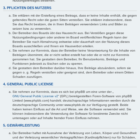
Nutzungsvertrages bestehen.
3. PFLICHTEN DES NUTZERS
Sie erklären mit der Erstellung eines Beitrags, dass er keine Inhalte enthält, die gegen
geltendes Recht oder die guten Sitten verstoßen. Sie erklären insbesondere, dass
Sie das Recht besitzen, die in Ihren Beiträgen verwendeten Links und Bilder zu
setzen bzw. zu verwenden.
Der Betreiber des Boards übt das Hausrecht aus. Bei Verstößen gegen diese
Nutzungsbedingungen oder anderer im Board veröffentlichten Regeln kann der
Betreiber Sie nach Abmahnung zeitweise oder dauerhaft von der Nutzung dieses
Boards ausschließen und Ihnen ein Hausverbot erteilen.
Sie nehmen zur Kenntnis, dass der Betreiber keine Verantwortung für die Inhalte von
Beiträgen übernimmt, die er nicht selbst erstellt hat oder die er nicht zur Kenntnis
genommen hat. Sie gestatten dem Betreiber, Ihr Benutzerkonto, Beiträge und
Funktionen jederzeit zu löschen oder zu sperren.
Sie gestatten dem Betreiber darüber hinaus, Ihre Beiträge abzuändern, sofern sie
gegen o. g. Regeln verstoßen oder geeignet sind, dem Betreiber oder einem Dritten
Schaden zuzufügen.
4. GENERAL PUBLIC LICENSE
Sie nehmen zur Kenntnis, dass es sich bei phpBB um eine unter der „
GNU General Public License v2
“ (GPL) bereitgestellten Foren-Software von phpBB
Limited (www.phpbb.com) handelt; deutschsprachige Informationen werden durch die
deutschsprachige Community unter www.phpbb.de zur Verfügung gestellt. Beide
haben keinen Einfluss auf die Art und Weise, wie die Software verwendet wird. Sie
können insbesondere die Verwendung der Software für bestimmte Zwecke nicht
untersagen oder auf Inhalte fremder Foren Einfluss nehmen.
5. GEWÄHRLEISTUNG
Der Betreiber haftet mit Ausnahme der Verletzung von Leben, Körper und Gesundheit
und der Verletzung wesentlicher Vertragspflichten (Kardinalpflichten) nur für Schäden,