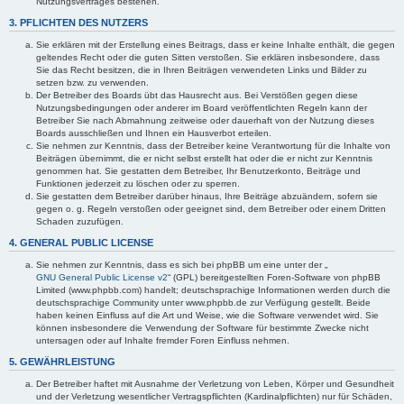
Nutzungsvertrages bestehen.
3. PFLICHTEN DES NUTZERS
Sie erklären mit der Erstellung eines Beitrags, dass er keine Inhalte enthält, die gegen
geltendes Recht oder die guten Sitten verstoßen. Sie erklären insbesondere, dass
Sie das Recht besitzen, die in Ihren Beiträgen verwendeten Links und Bilder zu
setzen bzw. zu verwenden.
Der Betreiber des Boards übt das Hausrecht aus. Bei Verstößen gegen diese
Nutzungsbedingungen oder anderer im Board veröffentlichten Regeln kann der
Betreiber Sie nach Abmahnung zeitweise oder dauerhaft von der Nutzung dieses
Boards ausschließen und Ihnen ein Hausverbot erteilen.
Sie nehmen zur Kenntnis, dass der Betreiber keine Verantwortung für die Inhalte von
Beiträgen übernimmt, die er nicht selbst erstellt hat oder die er nicht zur Kenntnis
genommen hat. Sie gestatten dem Betreiber, Ihr Benutzerkonto, Beiträge und
Funktionen jederzeit zu löschen oder zu sperren.
Sie gestatten dem Betreiber darüber hinaus, Ihre Beiträge abzuändern, sofern sie
gegen o. g. Regeln verstoßen oder geeignet sind, dem Betreiber oder einem Dritten
Schaden zuzufügen.
4. GENERAL PUBLIC LICENSE
Sie nehmen zur Kenntnis, dass es sich bei phpBB um eine unter der „
GNU General Public License v2
“ (GPL) bereitgestellten Foren-Software von phpBB
Limited (www.phpbb.com) handelt; deutschsprachige Informationen werden durch die
deutschsprachige Community unter www.phpbb.de zur Verfügung gestellt. Beide
haben keinen Einfluss auf die Art und Weise, wie die Software verwendet wird. Sie
können insbesondere die Verwendung der Software für bestimmte Zwecke nicht
untersagen oder auf Inhalte fremder Foren Einfluss nehmen.
5. GEWÄHRLEISTUNG
Der Betreiber haftet mit Ausnahme der Verletzung von Leben, Körper und Gesundheit
und der Verletzung wesentlicher Vertragspflichten (Kardinalpflichten) nur für Schäden,