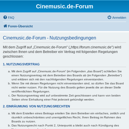
Cinemusic.de-Forum
FAQ
Anmelden
Foren-Übersicht
Cinemusic.de-Forum - Nutzungsbedingungen
Mit dem Zugriff auf „Cinemusic.de-Forum“ („https://forum.cinemusic.de“) wird
zwischen Ihnen und dem Betreiber ein Vertrag mit folgenden Regelungen
geschlossen:
1. NUTZUNGSVERTRAG
Mit dem Zugriff auf „Cinemusic.de-Forum“ (im Folgenden „das Board“) schließen Sie
einen Nutzungsvertrag mit dem Betreiber des Boards ab (im Folgenden „Betreiber“)
und erklären sich mit den nachfolgenden Regelungen einverstanden.
Wenn Sie mit diesen Regelungen nicht einverstanden sind, so dürfen Sie das Board
nicht weiter nutzen. Für die Nutzung des Boards gelten jeweils die an dieser Stelle
veröffentlichten Regelungen.
Der Nutzungsvertrag wird auf unbestimmte Zeit geschlossen und kann von beiden
Seiten ohne Einhaltung einer Frist jederzeit gekündigt werden.
2. EINRÄUMUNG VON NUTZUNGSRECHTEN
Mit dem Erstellen eines Beitrags erteilen Sie dem Betreiber ein einfaches, zeitlich und
räumlich unbeschränktes und unentgeltliches Recht, Ihren Beitrag im Rahmen des
Boards zu nutzen.
Das Nutzungsrecht nach Punkt 2, Unterpunkt a bleibt auch nach Kündigung des