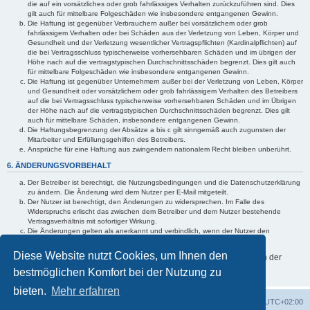
die auf ein vorsätzliches oder grob fahrlässiges Verhalten zurückzuführen sind. Dies
gilt auch für mittelbare Folgeschäden wie insbesondere entgangenen Gewinn.
Die Haftung ist gegenüber Verbrauchern außer bei vorsätzlichem oder grob
fahrlässigem Verhalten oder bei Schäden aus der Verletzung von Leben, Körper und
Gesundheit und der Verletzung wesentlicher Vertragspflichten (Kardinalpflichten) auf
die bei Vertragsschluss typischerweise vorhersehbaren Schäden und im übrigen der
Höhe nach auf die vertragstypischen Durchschnittsschäden begrenzt. Dies gilt auch
für mittelbare Folgeschäden wie insbesondere entgangenen Gewinn.
Die Haftung ist gegenüber Unternehmern außer bei der Verletzung von Leben, Körper
und Gesundheit oder vorsätzlichem oder grob fahrlässigem Verhalten des Betreibers
auf die bei Vertragsschluss typischerweise vorhersehbaren Schäden und im Übrigen
der Höhe nach auf die vertragstypischen Durchschnittsschäden begrenzt. Dies gilt
auch für mittelbare Schäden, insbesondere entgangenen Gewinn.
Die Haftungsbegrenzung der Absätze a bis c gilt sinngemäß auch zugunsten der
Mitarbeiter und Erfüllungsgehilfen des Betreibers.
Ansprüche für eine Haftung aus zwingendem nationalem Recht bleiben unberührt.
6. ÄNDERUNGSVORBEHALT
Der Betreiber ist berechtigt, die Nutzungsbedingungen und die Datenschutzerklärung
zu ändern. Die Änderung wird dem Nutzer per E-Mail mitgeteilt.
Der Nutzer ist berechtigt, den Änderungen zu widersprechen. Im Falle des
Widerspruchs erlischt das zwischen dem Betreiber und dem Nutzer bestehende
Vertragsverhältnis mit sofortiger Wirkung.
Die Änderungen gelten als anerkannt und verbindlich, wenn der Nutzer den
Änderungen zugestimmt hat.
Diese Website nutzt Cookies, um Ihnen den
Informationen über den Umgang mit Ihren persönlichen Daten sind in der
Datenschutzerklärung enthalten.
bestmöglichen Komfort bei der Nutzung zu
bieten.
Mehr erfahren
Foren-Übersicht
Alle Cookies löschen
Alle Zeiten sind
UTC+02:00