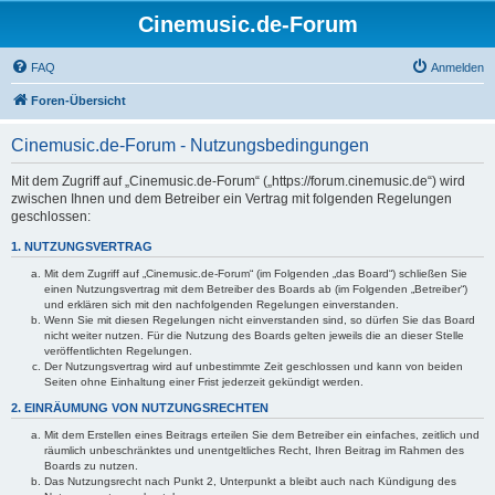
Cinemusic.de-Forum
FAQ
Anmelden
Foren-Übersicht
Cinemusic.de-Forum - Nutzungsbedingungen
Mit dem Zugriff auf „Cinemusic.de-Forum“ („https://forum.cinemusic.de“) wird
zwischen Ihnen und dem Betreiber ein Vertrag mit folgenden Regelungen
geschlossen:
1. NUTZUNGSVERTRAG
Mit dem Zugriff auf „Cinemusic.de-Forum“ (im Folgenden „das Board“) schließen Sie
einen Nutzungsvertrag mit dem Betreiber des Boards ab (im Folgenden „Betreiber“)
und erklären sich mit den nachfolgenden Regelungen einverstanden.
Wenn Sie mit diesen Regelungen nicht einverstanden sind, so dürfen Sie das Board
nicht weiter nutzen. Für die Nutzung des Boards gelten jeweils die an dieser Stelle
veröffentlichten Regelungen.
Der Nutzungsvertrag wird auf unbestimmte Zeit geschlossen und kann von beiden
Seiten ohne Einhaltung einer Frist jederzeit gekündigt werden.
2. EINRÄUMUNG VON NUTZUNGSRECHTEN
Mit dem Erstellen eines Beitrags erteilen Sie dem Betreiber ein einfaches, zeitlich und
räumlich unbeschränktes und unentgeltliches Recht, Ihren Beitrag im Rahmen des
Boards zu nutzen.
Das Nutzungsrecht nach Punkt 2, Unterpunkt a bleibt auch nach Kündigung des