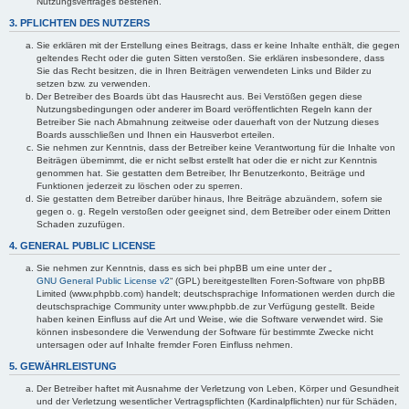
Nutzungsvertrages bestehen.
3. PFLICHTEN DES NUTZERS
Sie erklären mit der Erstellung eines Beitrags, dass er keine Inhalte enthält, die gegen
geltendes Recht oder die guten Sitten verstoßen. Sie erklären insbesondere, dass
Sie das Recht besitzen, die in Ihren Beiträgen verwendeten Links und Bilder zu
setzen bzw. zu verwenden.
Der Betreiber des Boards übt das Hausrecht aus. Bei Verstößen gegen diese
Nutzungsbedingungen oder anderer im Board veröffentlichten Regeln kann der
Betreiber Sie nach Abmahnung zeitweise oder dauerhaft von der Nutzung dieses
Boards ausschließen und Ihnen ein Hausverbot erteilen.
Sie nehmen zur Kenntnis, dass der Betreiber keine Verantwortung für die Inhalte von
Beiträgen übernimmt, die er nicht selbst erstellt hat oder die er nicht zur Kenntnis
genommen hat. Sie gestatten dem Betreiber, Ihr Benutzerkonto, Beiträge und
Funktionen jederzeit zu löschen oder zu sperren.
Sie gestatten dem Betreiber darüber hinaus, Ihre Beiträge abzuändern, sofern sie
gegen o. g. Regeln verstoßen oder geeignet sind, dem Betreiber oder einem Dritten
Schaden zuzufügen.
4. GENERAL PUBLIC LICENSE
Sie nehmen zur Kenntnis, dass es sich bei phpBB um eine unter der „
GNU General Public License v2
“ (GPL) bereitgestellten Foren-Software von phpBB
Limited (www.phpbb.com) handelt; deutschsprachige Informationen werden durch die
deutschsprachige Community unter www.phpbb.de zur Verfügung gestellt. Beide
haben keinen Einfluss auf die Art und Weise, wie die Software verwendet wird. Sie
können insbesondere die Verwendung der Software für bestimmte Zwecke nicht
untersagen oder auf Inhalte fremder Foren Einfluss nehmen.
5. GEWÄHRLEISTUNG
Der Betreiber haftet mit Ausnahme der Verletzung von Leben, Körper und Gesundheit
und der Verletzung wesentlicher Vertragspflichten (Kardinalpflichten) nur für Schäden,