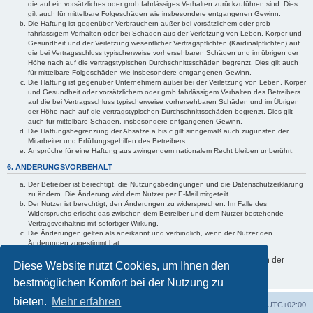
die auf ein vorsätzliches oder grob fahrlässiges Verhalten zurückzuführen sind. Dies
gilt auch für mittelbare Folgeschäden wie insbesondere entgangenen Gewinn.
Die Haftung ist gegenüber Verbrauchern außer bei vorsätzlichem oder grob
fahrlässigem Verhalten oder bei Schäden aus der Verletzung von Leben, Körper und
Gesundheit und der Verletzung wesentlicher Vertragspflichten (Kardinalpflichten) auf
die bei Vertragsschluss typischerweise vorhersehbaren Schäden und im übrigen der
Höhe nach auf die vertragstypischen Durchschnittsschäden begrenzt. Dies gilt auch
für mittelbare Folgeschäden wie insbesondere entgangenen Gewinn.
Die Haftung ist gegenüber Unternehmern außer bei der Verletzung von Leben, Körper
und Gesundheit oder vorsätzlichem oder grob fahrlässigem Verhalten des Betreibers
auf die bei Vertragsschluss typischerweise vorhersehbaren Schäden und im Übrigen
der Höhe nach auf die vertragstypischen Durchschnittsschäden begrenzt. Dies gilt
auch für mittelbare Schäden, insbesondere entgangenen Gewinn.
Die Haftungsbegrenzung der Absätze a bis c gilt sinngemäß auch zugunsten der
Mitarbeiter und Erfüllungsgehilfen des Betreibers.
Ansprüche für eine Haftung aus zwingendem nationalem Recht bleiben unberührt.
6. ÄNDERUNGSVORBEHALT
Der Betreiber ist berechtigt, die Nutzungsbedingungen und die Datenschutzerklärung
zu ändern. Die Änderung wird dem Nutzer per E-Mail mitgeteilt.
Der Nutzer ist berechtigt, den Änderungen zu widersprechen. Im Falle des
Widerspruchs erlischt das zwischen dem Betreiber und dem Nutzer bestehende
Vertragsverhältnis mit sofortiger Wirkung.
Die Änderungen gelten als anerkannt und verbindlich, wenn der Nutzer den
Änderungen zugestimmt hat.
Informationen über den Umgang mit Ihren persönlichen Daten sind in der
Diese Website nutzt Cookies, um Ihnen den
Datenschutzerklärung enthalten.
bestmöglichen Komfort bei der Nutzung zu
bieten.
Mehr erfahren
Foren-Übersicht
Alle Cookies löschen
Alle Zeiten sind
UTC+02:00